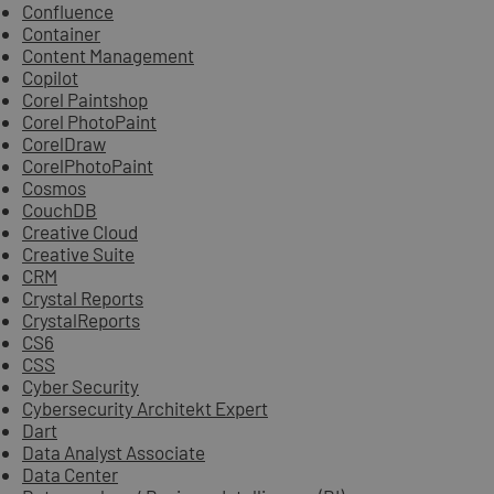
Confluence
Container
Content Management
Copilot
Corel Paintshop
Corel PhotoPaint
CorelDraw
CorelPhotoPaint
Cosmos
CouchDB
Creative Cloud
Creative Suite
CRM
Crystal Reports
CrystalReports
CS6
CSS
Cyber Security
Cybersecurity Architekt Expert
Dart
Data Analyst Associate
Data Center