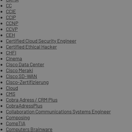
CC
CCIE
CCIP
CCNP
CCVP
CEH
Certified Cloud Security Engineer
Certified Ethical Hacker
CHFI
Cinema
Cisco Data Center
Cisco Meraki
Cisco SD-WAN
Cisco-Zertifizierung
Cloud
CMS
Cobra Adress / CRM Plus
CobraAdressPlus
Collaboration Communications Systems Engineer
Composing
CompTIA
Computers Brainware