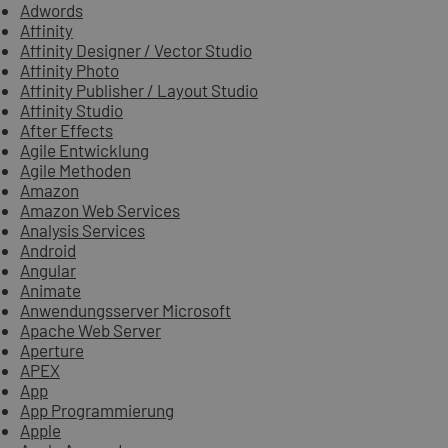
Adwords
Affinity
Affinity Designer / Vector Studio
Affinity Photo
Affinity Publisher / Layout Studio
Affinity Studio
After Effects
Agile Entwicklung
Agile Methoden
Amazon
Amazon Web Services
Analysis Services
Android
Angular
Animate
Anwendungsserver Microsoft
Apache Web Server
Aperture
APEX
App
App Programmierung
Apple