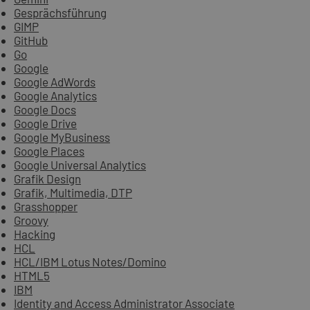
Gesprächsführung
GIMP
GitHub
Go
Google
Google AdWords
Google Analytics
Google Docs
Google Drive
Google MyBusiness
Google Places
Google Universal Analytics
Grafik Design
Grafik, Multimedia, DTP
Grasshopper
Groovy
Hacking
HCL
HCL/IBM Lotus Notes/Domino
HTML5
IBM
Identity and Access Administrator Associate