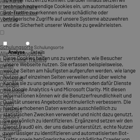
Alle Kurse
technisch notwendige Cookies ein, um automatisierten
Firmenseminare
Bot-Traffic zu erkennen sowie schädliche oder
Garantietermine
betrügerische Zugriffe auf unsere Systeme abzuwehren
Vorteile
und die Sicherheit unserer Website zu gewährleisten.
Schulungsorte
Schulungsorte
Analyse
Details
Alle Schulungsorte
Diese Cookies helfen uns zu verstehen, wie Besucher
Live-Online-Training
unsere Webseite nutzen. Sie erfassen beispielsweise,
Berlin
welche Seiten am häufigsten aufgerufen werden, wie lange
Bremen
Nutzer auf einzelnen Seiten verweilen und über welche
Dortmund
Kanäle sie zu uns gelangen. Wir verwenden dafür Dienste
Dresden
wie Google Analytics 4 und Microsoft Clarity. Mit diesen
Düsseldorf
Informationen können wir die Benutzerfreundlichkeit und
Erfurt
Qualität unseres Angebots kontinuierlich verbessern. Die
Essen
hierbei erhobenen Daten werden ausschließlich zu
Frankfurt
statistischen Zwecken verwendet und nicht dazu genutzt,
Freiburg
Sie persönlich zu identifizieren. Ergänzend setzen wir den
Hamburg
Dienst fraud0 ein, der uns dabei unterstützt, echte Nutzer
Hannover
zuverlässiger zu identifizieren und automatisierten Bot-
Jena
Traffic sowie betrügerische oder schädliche Crawler von