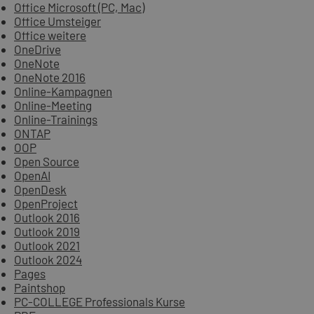
Office Microsoft (PC, Mac)
Office Umsteiger
Office weitere
OneDrive
OneNote
OneNote 2016
Online-Kampagnen
Online-Meeting
Online-Trainings
ONTAP
OOP
Open Source
OpenAI
OpenDesk
OpenProject
Outlook 2016
Outlook 2019
Outlook 2021
Outlook 2024
Pages
Paintshop
PC-COLLEGE Professionals Kurse