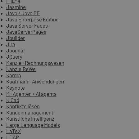
ITIL®4
Jasmine
Java / Java EE
Java Enterprise Edition
Java Server Faces
JavaServerPages
Jbuilder
Jira
Joomla!
JQuery
Kanzlei-Rechnungswesen
KanzleiReWe
Karma
Kaufmänn. Anwendungen
Keynote
KI-Agenten / AI agents
KiCad
Konflikte lösen
Kundenmanagement
Künstliche Intelligenz
Large Language Models
LaTeX
LDAP