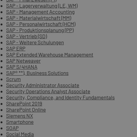
SAP - Lagerverwaltung (LE, WM)
SAP - Management Accounting
SAP - Materialwirtschaft (MM)
SAP - Personalwirtschaft (HCM)
SAP - Produktionsplanung (PP)
SAP - Vertrieb (SD)
SAP - Weitere Schulungen
SAP ERP
SAP Extended Warehouse Management
SAP Netweaver
SAP S/4HANA
SAP® **), Business Solutions
Scrum
Security Administrator Associate
Security Operations Analyst Associate
Security, Compliance, and Identity Fundamentals
SharePoint 2019
SharePoint Online
Siemens NX
Smartphone
SOAP
Social Media