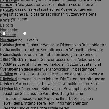
Karlsruhe
unseren Analysedaten auszuschließen – so stellen wir
Kassel
sicher, dass unsere statistischen Auswertungen ein
Koblenz
realistisches Bild des tatsächlichen Nutzerverhaltens
Köln
widerspiegeln.
Krefeld
Leipzig
Mannheim
München
Münster
Marketing
Details
Nürnberg
Wir binden auf unserer Webseite Dienste von Drittanbietern
Paderborn
ein, um Ihnen auch außerhalb unserer Webseite relevante
Regensburg
Kursangebote und Informationen anzeigen zu können.
Saarbrücken
Beim Besuch unserer Seite erfassen diese Anbieter über
Siegen
Cookies oder ähnliche Technologien Nutzungsdaten und
Stuttgart
verarbeiten diese eigenverantwortlich. In bestimmten
A-Wien
Fällen nutzt PC-COLLEGE diese Daten ebenfalls, etwa zur
CH-Basel
Anzeige personalisierter Inhalte. Die Datenübermittlung an
CH-Bern
unsere Partner erfolgt teilweise in verschlüsselter Form
CH-Zürich
(gehashte Daten) zum Schutz Ihrer Privatsphäre. Bitte
beachten Sie, dass die Verantwortung für eine
darüberhinausgehende Nutzung Ihrer Daten bei den
jeweiligen Drittanbietern liegt. Informationen zur
Verarbeitung durch Dritte sowie deren