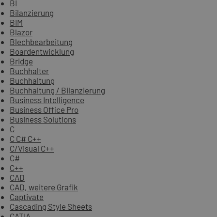
BI
Bilanzierung
BIM
Blazor
Blechbearbeitung
Boardentwicklung
Bridge
Buchhalter
Buchhaltung
Buchhaltung / Bilanzierung
Business Intelligence
Business Office Pro
Business Solutions
C
C C# C++
C/Visual C++
C#
C++
CAD
CAD, weitere Grafik
Captivate
Cascading Style Sheets
CATIA