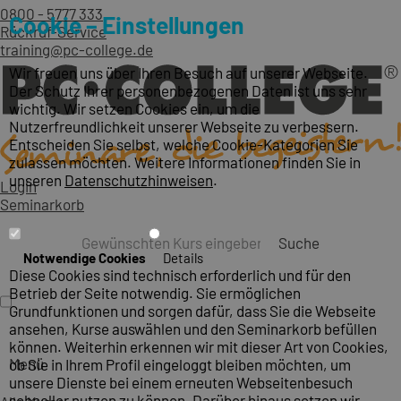
0800 - 5777 333
Cookie – Einstellungen
Rückruf-Service
training@pc-college.de
Wir freuen uns über Ihren Besuch auf unserer Webseite.
Der Schutz Ihrer personenbezogenen Daten ist uns sehr
wichtig. Wir setzen Cookies ein, um die
Nutzerfreundlichkeit unserer Webseite zu verbessern.
Entscheiden Sie selbst, welche Cookie-Kategorien Sie
zulassen möchten. Weitere Informationen finden Sie in
unseren
Datenschutzhinweisen
.
Login
Seminarkorb
Suche
Notwendige Cookies
Details
Diese Cookies sind technisch erforderlich und für den
Betrieb der Seite notwendig. Sie ermöglichen
Grundfunktionen und sorgen dafür, dass Sie die Webseite
ansehen, Kurse auswählen und den Seminarkorb befüllen
können. Weiterhin erkennen wir mit dieser Art von Cookies,
Menü
ob Sie in Ihrem Profil eingeloggt bleiben möchten, um
unsere Dienste bei einem erneuten Webseitenbesuch
schneller nutzen zu können. Darüber hinaus setzen wir