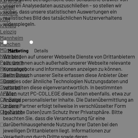
Karlsruhe
unseren Analysedaten auszuschließen – so stellen wir
Kassel
sicher, dass unsere statistischen Auswertungen ein
Koblenz
realistisches Bild des tatsächlichen Nutzerverhaltens
Köln
widerspiegeln.
Krefeld
Leipzig
Mannheim
München
Münster
Marketing
Details
Nürnberg
Wir binden auf unserer Webseite Dienste von Drittanbietern
Paderborn
ein, um Ihnen auch außerhalb unserer Webseite relevante
Regensburg
Kursangebote und Informationen anzeigen zu können.
Saarbrücken
Beim Besuch unserer Seite erfassen diese Anbieter über
Siegen
Cookies oder ähnliche Technologien Nutzungsdaten und
Stuttgart
verarbeiten diese eigenverantwortlich. In bestimmten
A-Wien
Fällen nutzt PC-COLLEGE diese Daten ebenfalls, etwa zur
CH-Basel
Anzeige personalisierter Inhalte. Die Datenübermittlung an
CH-Bern
unsere Partner erfolgt teilweise in verschlüsselter Form
CH-Zürich
(gehashte Daten) zum Schutz Ihrer Privatsphäre. Bitte
beachten Sie, dass die Verantwortung für eine
darüberhinausgehende Nutzung Ihrer Daten bei den
jeweiligen Drittanbietern liegt. Informationen zur
Verarbeitung durch Dritte sowie deren