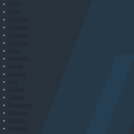
Erfurt
Essen
Frankfurt
Freiburg
Hamburg
Hannover
Jena
Karlsruhe
Kassel
Koblenz
Köln
Krefeld
Leipzig
Mannheim
München
Münster
Nürnberg