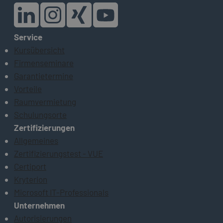
Service
Kursübersicht
Firmenseminare
Garantietermine
Vorteile
Raumvermietung
Schulungsorte
Zertifizierungen
Allgemeines
Zertifizierungstest - VUE
Certiport
Kryterion
Microsoft IT-Professionals
Unternehmen
Autorisierungen