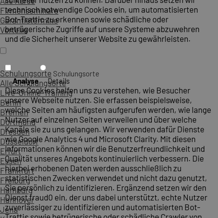
Alle Kurse
technisch notwendige Cookies ein, um automatisierten
Firmenseminare
Bot-Traffic zu erkennen sowie schädliche oder
Garantietermine
betrügerische Zugriffe auf unsere Systeme abzuwehren
Vorteile
und die Sicherheit unserer Website zu gewährleisten.
Schulungsorte
Schulungsorte
Analyse
Details
Alle Schulungsorte
Diese Cookies helfen uns zu verstehen, wie Besucher
Live-Online-Training
unsere Webseite nutzen. Sie erfassen beispielsweise,
Berlin
welche Seiten am häufigsten aufgerufen werden, wie lange
Bremen
Nutzer auf einzelnen Seiten verweilen und über welche
Dortmund
Kanäle sie zu uns gelangen. Wir verwenden dafür Dienste
Dresden
wie Google Analytics 4 und Microsoft Clarity. Mit diesen
Düsseldorf
Informationen können wir die Benutzerfreundlichkeit und
Erfurt
Qualität unseres Angebots kontinuierlich verbessern. Die
Essen
hierbei erhobenen Daten werden ausschließlich zu
Frankfurt
statistischen Zwecken verwendet und nicht dazu genutzt,
Freiburg
Sie persönlich zu identifizieren. Ergänzend setzen wir den
Hamburg
Dienst fraud0 ein, der uns dabei unterstützt, echte Nutzer
Hannover
zuverlässiger zu identifizieren und automatisierten Bot-
Jena
Traffic sowie betrügerische oder schädliche Crawler von