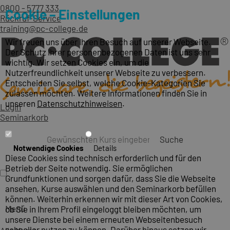
0800 - 5777 333
Cookie – Einstellungen
Rückruf-Service
training@pc-college.de
Wir freuen uns über Ihren Besuch auf unserer Webseite.
Der Schutz Ihrer personenbezogenen Daten ist uns sehr
wichtig. Wir setzen Cookies ein, um die
Nutzerfreundlichkeit unserer Webseite zu verbessern.
Entscheiden Sie selbst, welche Cookie-Kategorien Sie
zulassen möchten. Weitere Informationen finden Sie in
unseren
Datenschutzhinweisen
.
Login
Seminarkorb
Suche
Notwendige Cookies
Details
Diese Cookies sind technisch erforderlich und für den
Betrieb der Seite notwendig. Sie ermöglichen
Grundfunktionen und sorgen dafür, dass Sie die Webseite
ansehen, Kurse auswählen und den Seminarkorb befüllen
können. Weiterhin erkennen wir mit dieser Art von Cookies,
Menü
ob Sie in Ihrem Profil eingeloggt bleiben möchten, um
unsere Dienste bei einem erneuten Webseitenbesuch
schneller nutzen zu können. Darüber hinaus setzen wir