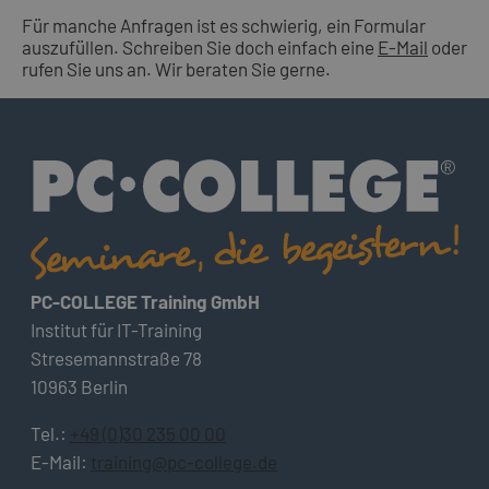
Für manche Anfragen ist es schwierig, ein Formular
auszufüllen. Schreiben Sie doch einfach eine
E-Mail
oder
rufen Sie uns an. Wir beraten Sie gerne.
PC-COLLEGE Training GmbH
Institut für IT-Training
Stresemannstraße 78
10963 Berlin
Tel.:
+49 (0)30 235 00 00
E-Mail:
training@pc-college.de