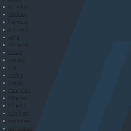
Frankfurt
Freiburg
Hamburg
Hannover
Jena
Karlsruhe
Kassel
Koblenz
Köln
Krefeld
Leipzig
Mannheim
München
Münster
Nürnberg
Paderborn
Regensburg