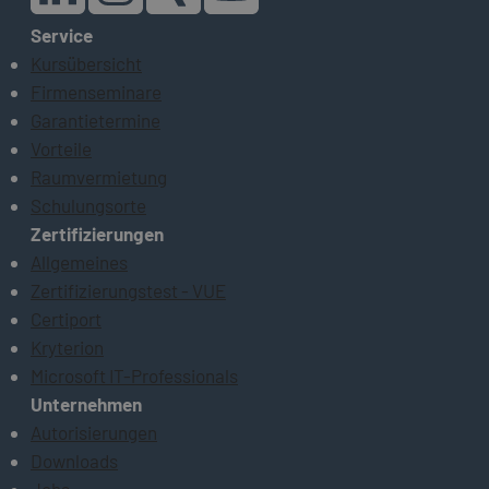
Service
Kursübersicht
Firmenseminare
Garantietermine
Vorteile
Raumvermietung
Schulungsorte
Zertifizierungen
Allgemeines
Zertifizierungstest - VUE
Certiport
Kryterion
Microsoft IT-Professionals
Unternehmen
Autorisierungen
Downloads