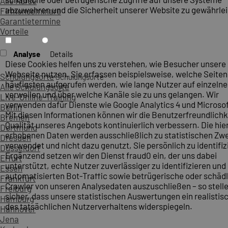
Alle Kurse
abzuwehren und die Sicherheit unserer Website zu gewährlei
Firmenseminare
Garantietermine
Vorteile
Analyse
Details
Diese Cookies helfen uns zu verstehen, wie Besucher unsere
Webseite nutzen. Sie erfassen beispielsweise, welche Seite
Schulungsorte
Schulungsorte
häufigsten aufgerufen werden, wie lange Nutzer auf einzelne
Alle Schulungsorte
verweilen und über welche Kanäle sie zu uns gelangen. Wir
Live-Online-Training
verwenden dafür Dienste wie Google Analytics 4 und Microsoft
Berlin
Mit diesen Informationen können wir die Benutzerfreundlichk
Bremen
Qualität unseres Angebots kontinuierlich verbessern. Die hie
Dortmund
erhobenen Daten werden ausschließlich zu statistischen Z
Dresden
verwendet und nicht dazu genutzt, Sie persönlich zu identifiz
Düsseldorf
Ergänzend setzen wir den Dienst fraud0 ein, der uns dabei
Erfurt
unterstützt, echte Nutzer zuverlässiger zu identifizieren und
Essen
automatisierten Bot-Traffic sowie betrügerische oder schäd
Frankfurt
Crawler von unseren Analysedaten auszuschließen – so stelle
Freiburg
sicher, dass unsere statistischen Auswertungen ein realistis
Hamburg
des tatsächlichen Nutzerverhaltens widerspiegeln.
Hannover
Jena