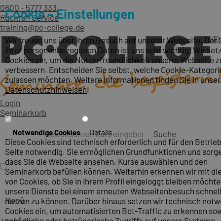
0800 - 5777 333
Cookie – Einstellungen
Rückruf-Service
training@pc-college.de
Wir freuen uns über Ihren Besuch auf unserer Webseite. Der
Ihrer personenbezogenen Daten ist uns sehr wichtig. Wir set
Cookies ein, um die Nutzerfreundlichkeit unserer Webseite z
verbessern. Entscheiden Sie selbst, welche Cookie-Kategori
zulassen möchten. Weitere Informationen finden Sie in unse
Datenschutzhinweisen
.
Login
Seminarkorb
Notwendige Cookies
Details
Suche
Diese Cookies sind technisch erforderlich und für den Betrieb
Seite notwendig. Sie ermöglichen Grundfunktionen und sorge
dass Sie die Webseite ansehen, Kurse auswählen und den
Seminarkorb befüllen können. Weiterhin erkennen wir mit die
von Cookies, ob Sie in Ihrem Profil eingeloggt bleiben möcht
unsere Dienste bei einem erneuten Webseitenbesuch schnel
Menü
nutzen zu können. Darüber hinaus setzen wir technisch not
Cookies ein, um automatisierten Bot-Traffic zu erkennen so
schädliche oder betrügerische Zugriffe auf unsere Systeme