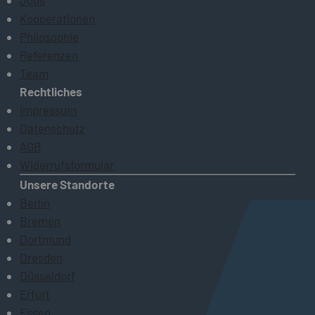
Jobs
Kooperationen
Philosophie
Referenzen
Team
Rechtliches
Impressum
Datenschutz
AGB
Widerrufsformular
Unsere Standorte
Berlin
Bremen
Dortmund
Dresden
Düsseldorf
Erfurt
Essen