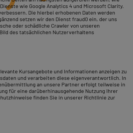
ienste wie Google Analytics 4 und Microsoft Clarity.
 verbessern. Die hierbei erhobenen Daten werden
gänzend setzen wir den Dienst fraud0 ein, der uns
andards. PC-COLLEGE bietet Ihnen die Möglichkeit, die
rische oder schädliche Crawler von unseren
 Bild des tatsächlichen Nutzerverhaltens
IT-Zertifizierungsprüfungen. Pearson VUE zählt zu den
ganisationen zusammen, darunter Microsoft, Cisco,
re Kenntnisse in den Bereichen IT, Cloud Computing,
relevante Kursangebote und Informationen anzeigen zu
daten und verarbeiten diese eigenverantwortlich. In
nübermittlung an unsere Partner erfolgt teilweise in
tung für eine darüberhinausgehende Nutzung Ihrer
hutzhinweise finden Sie in unserer Richtlinie zur
bieten wir Pearson VUE Prüfungen
ausschließlich
n Anmeldung erhalten Sie ganz bequem im Laufe Ihres