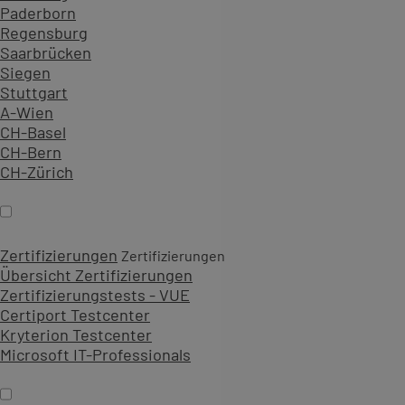
Paderborn
Regensburg
Saarbrücken
Siegen
Stuttgart
A-Wien
Benötigen Sie Hilfe?
CH-Basel
CH-Bern
CH-Zürich
Zertifizierungen
Zertifizierungen
Übersicht Zertifizierungen
Zertifizierungstests - VUE
Certiport Testcenter
Kryterion Testcenter
Microsoft IT-Professionals