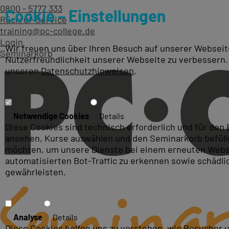
0800 - 5777 333
Cookie – Einstellungen
Rückruf-Service
training@pc-college.de
Login
Wir freuen uns über Ihren Besuch auf unserer Webseite
Seminarkorb
Nutzerfreundlichkeit unserer Webseite zu verbessern.
unseren
Datenschutzhinweisen
.
Zertifizierungstests über VU
Notwendige Cookies
Details
Diese Cookies sind technisch erforderlich und für den
ansehen, Kurse auswählen und den Seminarkorb befüllen
möchten, um unsere Dienste bei einem erneuten Webse
automatisierten Bot-Traffic zu erkennen sowie schädl
gewährleisten.
Analyse
Details
Diese Cookies helfen uns zu verstehen, wie Besucher 