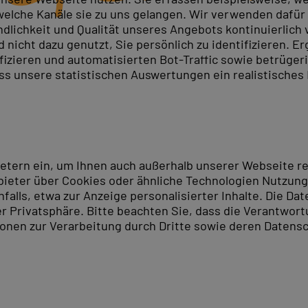
elche Kanäle sie zu uns gelangen. Wir verwenden dafür D
ndlichkeit und Qualität unseres Angebots kontinuierlich
sity Enterprises)
nicht dazu genutzt, Sie persönlich zu identifizieren. Er
 Ihre Fachkenntnisse nach international anerkannten St
ifizieren und automatisierten Bot-Traffic sowie betrüge
ass unsere statistischen Auswertungen ein realistisches
hnen PC-COLLEGE die Teilnahme an weltweit anerkannten 
arbeitet mit zahlreichen Technologieherstellern und Or
.
ruflicher Qualifikationen und unterstützen Sie dabei, Ih
ietern ein, um Ihnen auch außerhalb unserer Webseite 
ntieren.
ieter über Cookies oder ähnliche Technologien Nutzungs
lls, etwa zur Anzeige personalisierter Inhalte. Die Date
ion
er Privatsphäre. Bitte beachten Sie, dass die Verantwor
tionen zur Verarbeitung durch Dritte sowie deren Datensc
uung und freie Testplatz-Kapazitäten zu garantieren, 
 Ablauf, den Prüfungsgebühren sowie zur unkomplizierte
ine-Kurs.