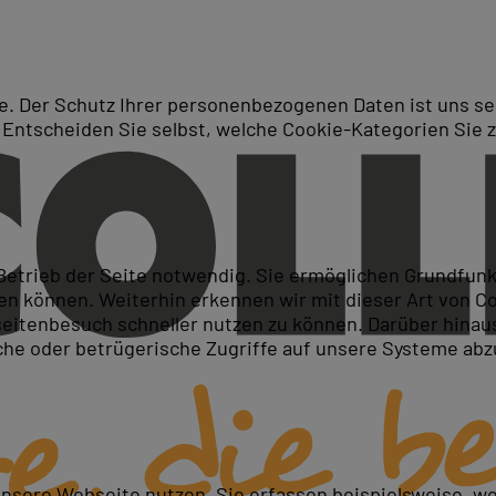
. Der Schutz Ihrer personenbezogenen Daten ist uns seh
 Entscheiden Sie selbst, welche Cookie-Kategorien Sie 
Suche
E (Virtual University Enterp
 Betrieb der Seite notwendig. Sie ermöglichen Grundfun
 können. Weiterhin erkennen wir mit dieser Art von Cook
itenbesuch schneller nutzen zu können. Darüber hinaus
iche oder betrügerische Zugriffe auf unsere Systeme ab
unsere Webseite nutzen. Sie erfassen beispielsweise, w