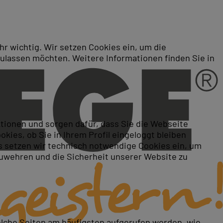
r wichtig. Wir setzen Cookies ein, um die
zulassen möchten. Weitere Informationen finden Sie in
rises)
ktionen und sorgen dafür, dass Sie die Webseite
ies, ob Sie in Ihrem Profil eingeloggt bleiben
 setzen wir technisch notwendige Cookies ein, um
zuwehren und die Sicherheit unserer Website zu
elche Seiten am häufigsten aufgerufen werden, wie