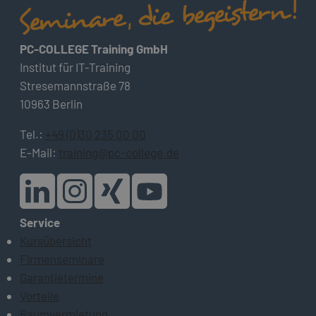
PC-COLLEGE Training GmbH
Institut für IT-Training
Stresemannstraße 78
10963 Berlin
Tel.:
+49 (0)30 235 00 00
E-Mail:
training@pc-college.de
Service
Kursübersicht
Firmenseminare
Garantietermine
Vorteile
Raumvermietung