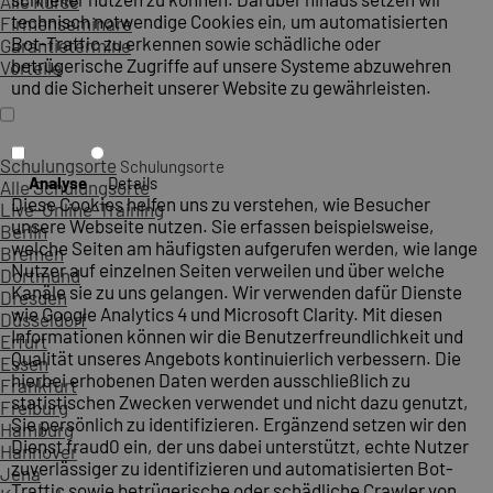
Alle Kurse
technisch notwendige Cookies ein, um automatisierten
Firmenseminare
Bot-Traffic zu erkennen sowie schädliche oder
Garantietermine
betrügerische Zugriffe auf unsere Systeme abzuwehren
Vorteile
und die Sicherheit unserer Website zu gewährleisten.
Schulungsorte
Schulungsorte
Analyse
Details
Alle Schulungsorte
Diese Cookies helfen uns zu verstehen, wie Besucher
Live-Online-Training
unsere Webseite nutzen. Sie erfassen beispielsweise,
Berlin
welche Seiten am häufigsten aufgerufen werden, wie lange
Bremen
Nutzer auf einzelnen Seiten verweilen und über welche
Dortmund
Kanäle sie zu uns gelangen. Wir verwenden dafür Dienste
Dresden
wie Google Analytics 4 und Microsoft Clarity. Mit diesen
Düsseldorf
Informationen können wir die Benutzerfreundlichkeit und
Erfurt
Qualität unseres Angebots kontinuierlich verbessern. Die
Essen
hierbei erhobenen Daten werden ausschließlich zu
Frankfurt
statistischen Zwecken verwendet und nicht dazu genutzt,
Freiburg
Sie persönlich zu identifizieren. Ergänzend setzen wir den
Hamburg
Dienst fraud0 ein, der uns dabei unterstützt, echte Nutzer
Hannover
zuverlässiger zu identifizieren und automatisierten Bot-
Jena
Traffic sowie betrügerische oder schädliche Crawler von