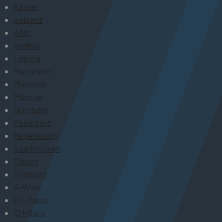
Kassel
Koblenz
Köln
Krefeld
Leipzig
Mannheim
München
Münster
Nürnberg
Paderborn
Regensburg
Saarbrücken
Siegen
Stuttgart
A-Wien
CH-Basel
CH-Bern