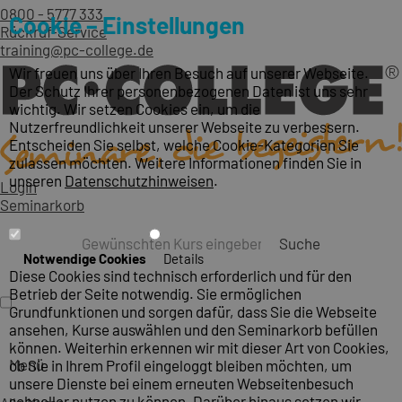
0800 - 5777 333
Cookie – Einstellungen
Rückruf-Service
training@pc-college.de
Wir freuen uns über Ihren Besuch auf unserer Webseite.
Der Schutz Ihrer personenbezogenen Daten ist uns sehr
wichtig. Wir setzen Cookies ein, um die
Nutzerfreundlichkeit unserer Webseite zu verbessern.
Entscheiden Sie selbst, welche Cookie-Kategorien Sie
zulassen möchten. Weitere Informationen finden Sie in
unseren
Datenschutzhinweisen
.
Login
Seminarkorb
Suche
Notwendige Cookies
Details
Diese Cookies sind technisch erforderlich und für den
Betrieb der Seite notwendig. Sie ermöglichen
Grundfunktionen und sorgen dafür, dass Sie die Webseite
ansehen, Kurse auswählen und den Seminarkorb befüllen
können. Weiterhin erkennen wir mit dieser Art von Cookies,
Menü
ob Sie in Ihrem Profil eingeloggt bleiben möchten, um
unsere Dienste bei einem erneuten Webseitenbesuch
schneller nutzen zu können. Darüber hinaus setzen wir