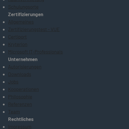
Schulungsorte
Zertifizierungen
Allgemeines
Zertifizierungstest - VUE
Certiport
Kryterion
Microsoft IT-Professionals
Unternehmen
Autorisierungen
Downloads
Jobs
Kooperationen
Philosophie
Referenzen
Team
Rechtliches
Impressum