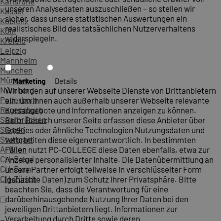
Karlsruhe
unseren Analysedaten auszuschließen – so stellen wir
Kassel
sicher, dass unsere statistischen Auswertungen ein
Koblenz
realistisches Bild des tatsächlichen Nutzerverhaltens
Köln
widerspiegeln.
Krefeld
Leipzig
Mannheim
München
Münster
Marketing
Details
Nürnberg
Wir binden auf unserer Webseite Dienste von Drittanbietern
Paderborn
ein, um Ihnen auch außerhalb unserer Webseite relevante
Regensburg
Kursangebote und Informationen anzeigen zu können.
Saarbrücken
Beim Besuch unserer Seite erfassen diese Anbieter über
Siegen
Cookies oder ähnliche Technologien Nutzungsdaten und
Stuttgart
verarbeiten diese eigenverantwortlich. In bestimmten
A-Wien
Fällen nutzt PC-COLLEGE diese Daten ebenfalls, etwa zur
CH-Basel
Anzeige personalisierter Inhalte. Die Datenübermittlung an
CH-Bern
unsere Partner erfolgt teilweise in verschlüsselter Form
CH-Zürich
(gehashte Daten) zum Schutz Ihrer Privatsphäre. Bitte
beachten Sie, dass die Verantwortung für eine
darüberhinausgehende Nutzung Ihrer Daten bei den
jeweiligen Drittanbietern liegt. Informationen zur
Verarbeitung durch Dritte sowie deren