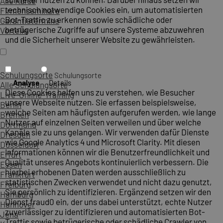
Alle Kurse
technisch notwendige Cookies ein, um automatisierten
Firmenseminare
Bot-Traffic zu erkennen sowie schädliche oder
Garantietermine
betrügerische Zugriffe auf unsere Systeme abzuwehren
Vorteile
und die Sicherheit unserer Website zu gewährleisten.
Schulungsorte
Schulungsorte
Analyse
Details
Alle Schulungsorte
Diese Cookies helfen uns zu verstehen, wie Besucher
Live-Online-Training
unsere Webseite nutzen. Sie erfassen beispielsweise,
Berlin
welche Seiten am häufigsten aufgerufen werden, wie lange
Bremen
Nutzer auf einzelnen Seiten verweilen und über welche
Dortmund
Kanäle sie zu uns gelangen. Wir verwenden dafür Dienste
Dresden
wie Google Analytics 4 und Microsoft Clarity. Mit diesen
Düsseldorf
Informationen können wir die Benutzerfreundlichkeit und
Erfurt
Qualität unseres Angebots kontinuierlich verbessern. Die
Essen
hierbei erhobenen Daten werden ausschließlich zu
Frankfurt
statistischen Zwecken verwendet und nicht dazu genutzt,
Freiburg
Sie persönlich zu identifizieren. Ergänzend setzen wir den
Hamburg
Dienst fraud0 ein, der uns dabei unterstützt, echte Nutzer
Hannover
zuverlässiger zu identifizieren und automatisierten Bot-
Jena
Traffic sowie betrügerische oder schädliche Crawler von