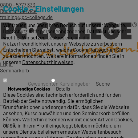
0800 - 5777 333
Cookie – Einstellungen
Rückruf-Service
training@pc-college.de
Wir freuen uns über Ihren Besuch auf unserer Webseite.
Der Schutz Ihrer personenbezogenen Daten ist uns sehr
wichtig. Wir setzen Cookies ein, um die
Nutzerfreundlichkeit unserer Webseite zu verbessern.
Entscheiden Sie selbst, welche Cookie-Kategorien Sie
zulassen möchten. Weitere Informationen finden Sie in
unseren
Datenschutzhinweisen
.
Login
Seminarkorb
Suche
Notwendige Cookies
Details
Diese Cookies sind technisch erforderlich und für den
Betrieb der Seite notwendig. Sie ermöglichen
Grundfunktionen und sorgen dafür, dass Sie die Webseite
ansehen, Kurse auswählen und den Seminarkorb befüllen
können. Weiterhin erkennen wir mit dieser Art von Cookies,
Menü
ob Sie in Ihrem Profil eingeloggt bleiben möchten, um
unsere Dienste bei einem erneuten Webseitenbesuch
schneller nutzen zu können. Darüber hinaus setzen wir