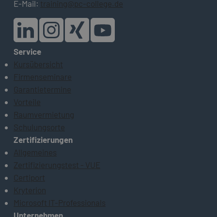
E-Mail:
training@pc-college.de
Service
Kursübersicht
Firmenseminare
Garantietermine
Vorteile
Raumvermietung
Schulungsorte
Zertifizierungen
Allgemeines
Zertifizierungstest - VUE
Certiport
Kryterion
Microsoft IT-Professionals
Unternehmen