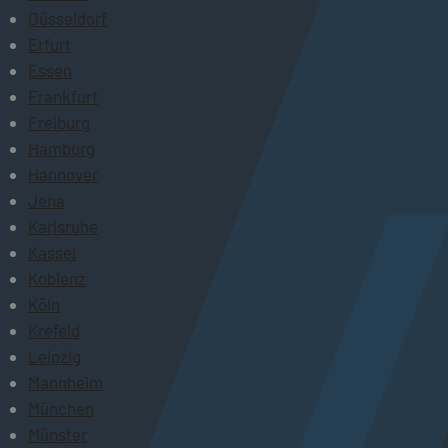
Düsseldorf
Erfurt
Essen
Frankfurt
Freiburg
Hamburg
Hannover
Jena
Karlsruhe
Kassel
Koblenz
Köln
Krefeld
Leipzig
Mannheim
München
Münster