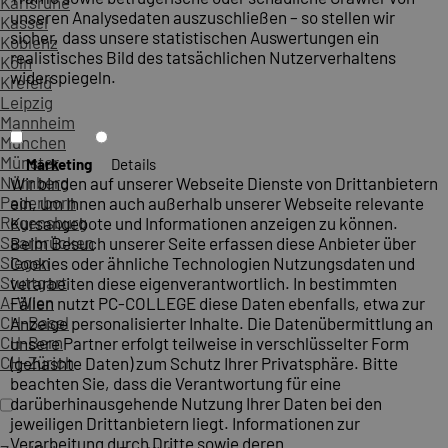
Karlsruhe
unseren Analysedaten auszuschließen – so stellen wir
Kassel
sicher, dass unsere statistischen Auswertungen ein
Koblenz
realistisches Bild des tatsächlichen Nutzerverhaltens
Köln
widerspiegeln.
Krefeld
Leipzig
Mannheim
München
Münster
Marketing
Details
Nürnberg
Wir binden auf unserer Webseite Dienste von Drittanbietern
Paderborn
ein, um Ihnen auch außerhalb unserer Webseite relevante
Regensburg
Kursangebote und Informationen anzeigen zu können.
Saarbrücken
Beim Besuch unserer Seite erfassen diese Anbieter über
Siegen
Cookies oder ähnliche Technologien Nutzungsdaten und
Stuttgart
verarbeiten diese eigenverantwortlich. In bestimmten
A-Wien
Fällen nutzt PC-COLLEGE diese Daten ebenfalls, etwa zur
CH-Basel
Anzeige personalisierter Inhalte. Die Datenübermittlung an
CH-Bern
unsere Partner erfolgt teilweise in verschlüsselter Form
CH-Zürich
(gehashte Daten) zum Schutz Ihrer Privatsphäre. Bitte
beachten Sie, dass die Verantwortung für eine
darüberhinausgehende Nutzung Ihrer Daten bei den
jeweiligen Drittanbietern liegt. Informationen zur
Verarbeitung durch Dritte sowie deren