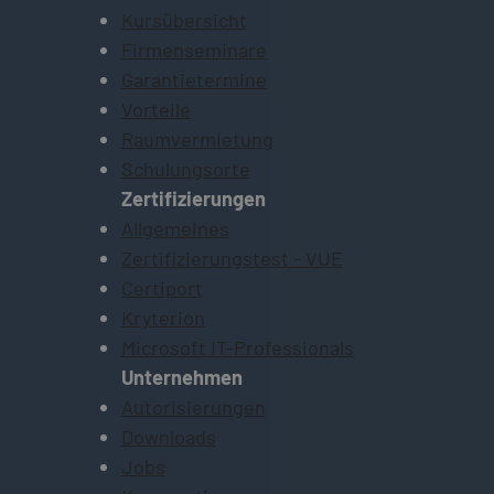
Kursübersicht
Firmenseminare
Garantietermine
Vorteile
Raumvermietung
Schulungsorte
Zertifizierungen
Allgemeines
Zertifizierungstest - VUE
Certiport
Kryterion
Microsoft IT-Professionals
Unternehmen
Autorisierungen
Downloads
Jobs