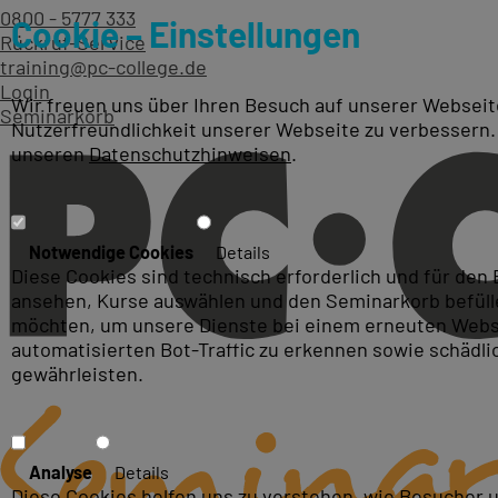
0800 - 5777 333
Cookie – Einstellungen
Rückruf-Service
training@pc-college.de
Login
Wir freuen uns über Ihren Besuch auf unserer Webseite
Seminarkorb
Nutzerfreundlichkeit unserer Webseite zu verbessern.
unseren
Datenschutzhinweisen
.
Unsere Referenzen
Notwendige Cookies
Details
Diese Cookies sind technisch erforderlich und für den
ansehen, Kurse auswählen und den Seminarkorb befüllen
möchten, um unsere Dienste bei einem erneuten Webse
automatisierten Bot-Traffic zu erkennen sowie schädl
gewährleisten.
Analyse
Details
Diese Cookies helfen uns zu verstehen, wie Besucher 