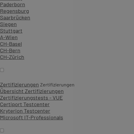
Paderborn
Regensburg
Saarbrücken
Siegen
Stuttgart
A-Wien
CH-Basel
CH-Bern
CH-Zürich
Zertifizierungen
Zertifizierungen
Übersicht Zertifizierungen
Zertifizierungstests - VUE
Certiport Testcenter
Kryterion Testcenter
Microsoft IT-Professionals