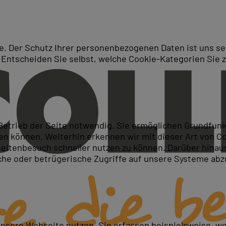
. Der Schutz Ihrer personenbezogenen Daten ist uns seh
 Entscheiden Sie selbst, welche Cookie-Kategorien Sie 
Suche
 Betrieb der Seite notwendig. Sie ermöglichen Grundfun
 können. Weiterhin erkennen wir mit dieser Art von Cook
itenbesuch schneller nutzen zu können. Darüber hinaus
iche oder betrügerische Zugriffe auf unsere Systeme ab
unsere Webseite nutzen. Sie erfassen beispielsweise, w