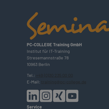
PC-COLLEGE Training GmbH
Institut für IT-Training
Stresemannstraße 78
10963 Berlin
Tel.:
+49 (0)30 235 00 00
E-Mail:
training@pc-college.de
Service