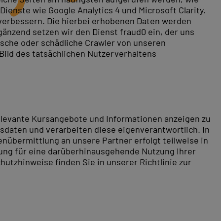
ienste wie Google Analytics 4 und Microsoft Clarity.
 verbessern. Die hierbei erhobenen Daten werden
gänzend setzen wir den Dienst fraud0 ein, der uns
ldungen besucht haben. Das Vertrauen namhafter
rische oder schädliche Crawler von unseren
.
 Bild des tatsächlichen Nutzerverhaltens
relevante Kursangebote und Informationen anzeigen zu
daten und verarbeiten diese eigenverantwortlich. In
nübermittlung an unsere Partner erfolgt teilweise in
tung für eine darüberhinausgehende Nutzung Ihrer
hutzhinweise finden Sie in unserer Richtlinie zur