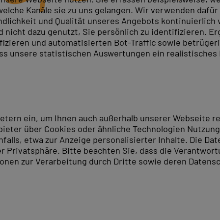
elche Kanäle sie zu uns gelangen. Wir verwenden dafür D
ndlichkeit und Qualität unseres Angebots kontinuierlich
nicht dazu genutzt, Sie persönlich zu identifizieren. Er
, deren Mitarbeiter PC-COLLEGE Seminare und Weiterbi
ifizieren und automatisierten Bot-Traffic sowie betrüge
die Qualität und Praxisorientierung unserer Schulungen
ass unsere statistischen Auswertungen ein realistisches
ietern ein, um Ihnen auch außerhalb unserer Webseite 
ieter über Cookies oder ähnliche Technologien Nutzungs
 für Weiterbildung 2026.
lls, etwa zur Anzeige personalisierter Inhalte. Die Date
er Privatsphäre. Bitte beachten Sie, dass die Verantwor
tionen zur Verarbeitung durch Dritte sowie deren Datensc