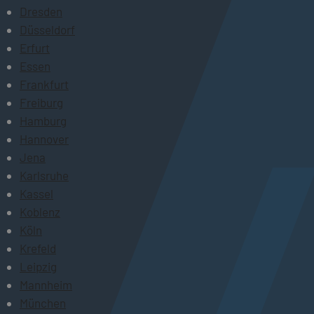
Dresden
Düsseldorf
Erfurt
Essen
Frankfurt
Freiburg
Hamburg
Hannover
Jena
Karlsruhe
Kassel
Koblenz
Köln
Krefeld
Leipzig
Mannheim
München