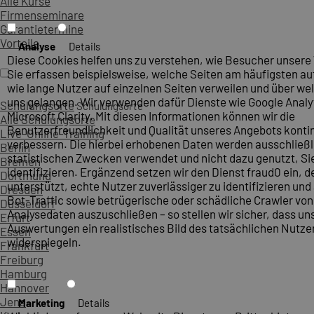
Alle Kurse
Firmenseminare
Garantietermine
Vorteile
Analyse
Details
Diese Cookies helfen uns zu verstehen, wie Besucher unsere
Sie erfassen beispielsweise, welche Seiten am häufigsten a
wie lange Nutzer auf einzelnen Seiten verweilen und über wel
uns gelangen. Wir verwenden dafür Dienste wie Google Analy
Schulungsorte
Schulungsorte
Microsoft Clarity. Mit diesen Informationen können wir die
Alle Schulungsorte
Benutzerfreundlichkeit und Qualität unseres Angebots kontin
Live-Online-Training
verbessern. Die hierbei erhobenen Daten werden ausschließl
Berlin
statistischen Zwecken verwendet und nicht dazu genutzt, Sie
Bremen
identifizieren. Ergänzend setzen wir den Dienst fraud0 ein, d
Dortmund
unterstützt, echte Nutzer zuverlässiger zu identifizieren un
Dresden
Bot-Traffic sowie betrügerische oder schädliche Crawler vo
Düsseldorf
Analysedaten auszuschließen – so stellen wir sicher, dass un
Erfurt
Auswertungen ein realistisches Bild des tatsächlichen Nutze
Essen
widerspiegeln.
Frankfurt
Freiburg
Hamburg
Hannover
Jena
Marketing
Details