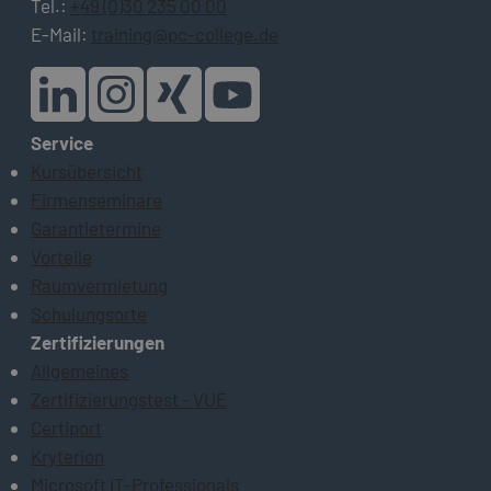
Tel.:
+49 (0)30 235 00 00
E-Mail:
training@pc-college.de
Service
Kursübersicht
Firmenseminare
Garantietermine
Vorteile
Raumvermietung
Schulungsorte
Zertifizierungen
Allgemeines
Zertifizierungstest - VUE
Certiport
Kryterion
Microsoft IT-Professionals