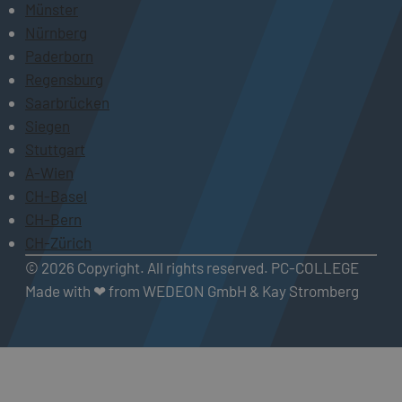
Münster
Nürnberg
Paderborn
Regensburg
Saarbrücken
Siegen
Stuttgart
A-Wien
CH-Basel
CH-Bern
CH-Zürich
© 2026 Copyright. All rights reserved. PC-COLLEGE
Made with ❤ from WEDEON GmbH & Kay Stromberg