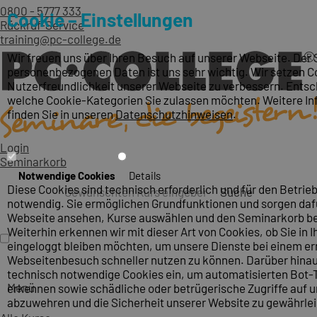
0800 - 5777 333
Cookie – Einstellungen
Rückruf-Service
training@pc-college.de
Wir freuen uns über Ihren Besuch auf unserer Webseite. Der 
personenbezogenen Daten ist uns sehr wichtig. Wir setzen Co
Nutzerfreundlichkeit unserer Webseite zu verbessern. Entsch
welche Cookie-Kategorien Sie zulassen möchten. Weitere I
finden Sie in unseren
Datenschutzhinweisen
.
Login
Seminarkorb
Notwendige Cookies
Details
Diese Cookies sind technisch erforderlich und für den Betrieb
Suche
notwendig. Sie ermöglichen Grundfunktionen und sorgen dafü
Webseite ansehen, Kurse auswählen und den Seminarkorb be
Weiterhin erkennen wir mit dieser Art von Cookies, ob Sie in I
eingeloggt bleiben möchten, um unsere Dienste bei einem e
Webseitenbesuch schneller nutzen zu können. Darüber hinau
technisch notwendige Cookies ein, um automatisierten Bot-T
Menü
erkennen sowie schädliche oder betrügerische Zugriffe auf 
abzuwehren und die Sicherheit unserer Website zu gewährlei