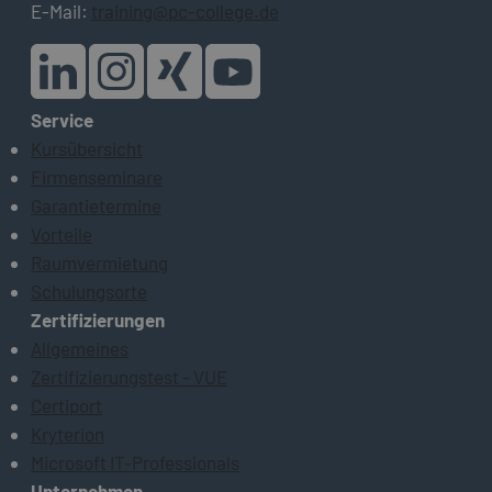
E-Mail:
training@pc-college.de
Service
Kursübersicht
Firmenseminare
Garantietermine
Vorteile
Raumvermietung
Schulungsorte
Zertifizierungen
Allgemeines
Zertifizierungstest - VUE
Certiport
Kryterion
Microsoft IT-Professionals
Unternehmen