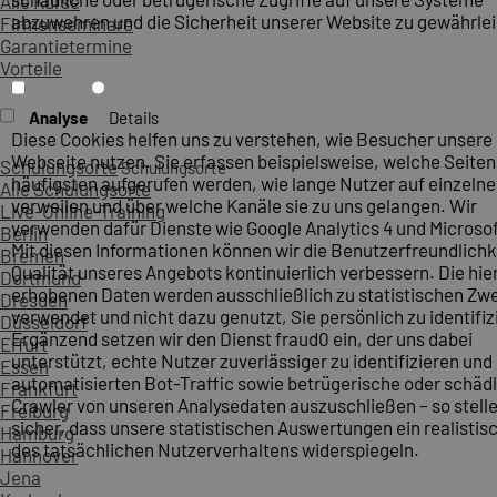
Alle Kurse
abzuwehren und die Sicherheit unserer Website zu gewährlei
Firmenseminare
Garantietermine
Vorteile
Analyse
Details
Diese Cookies helfen uns zu verstehen, wie Besucher unsere
Webseite nutzen. Sie erfassen beispielsweise, welche Seite
Schulungsorte
Schulungsorte
häufigsten aufgerufen werden, wie lange Nutzer auf einzelne
Alle Schulungsorte
verweilen und über welche Kanäle sie zu uns gelangen. Wir
Live-Online-Training
verwenden dafür Dienste wie Google Analytics 4 und Microsoft
Berlin
Mit diesen Informationen können wir die Benutzerfreundlichk
Bremen
Qualität unseres Angebots kontinuierlich verbessern. Die hie
Dortmund
erhobenen Daten werden ausschließlich zu statistischen Z
Dresden
verwendet und nicht dazu genutzt, Sie persönlich zu identifiz
Düsseldorf
Ergänzend setzen wir den Dienst fraud0 ein, der uns dabei
Erfurt
unterstützt, echte Nutzer zuverlässiger zu identifizieren und
Essen
automatisierten Bot-Traffic sowie betrügerische oder schäd
Frankfurt
Crawler von unseren Analysedaten auszuschließen – so stelle
Freiburg
sicher, dass unsere statistischen Auswertungen ein realistis
Hamburg
des tatsächlichen Nutzerverhaltens widerspiegeln.
Hannover
Jena