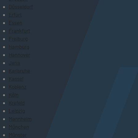
Düsseldorf
Erfurt
Essen
Frankfurt
Freiburg
Hamburg
Hannover
Jena
Karlsruhe
Kassel
Koblenz
Köln
Krefeld
Leipzig
Mannheim
München
Münster