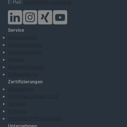
E-Mail:
training@pc-college.de
Service
Kursübersicht
Firmenseminare
Garantietermine
Vorteile
Raumvermietung
Schulungsorte
Zertifizierungen
Allgemeines
Zertifizierungstest - VUE
Certiport
Kryterion
Microsoft IT-Professionals
Unternehmen