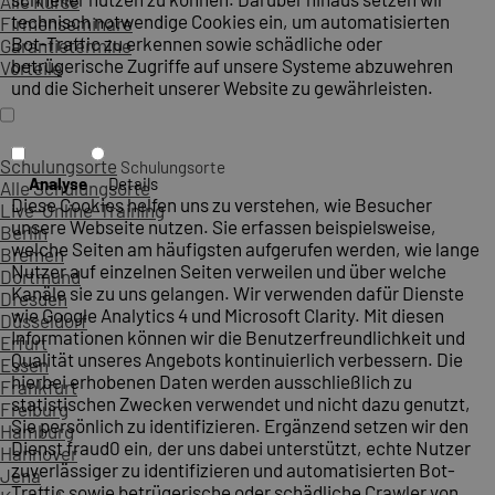
Alle Kurse
technisch notwendige Cookies ein, um automatisierten
Firmenseminare
Bot-Traffic zu erkennen sowie schädliche oder
Garantietermine
betrügerische Zugriffe auf unsere Systeme abzuwehren
Vorteile
und die Sicherheit unserer Website zu gewährleisten.
Schulungsorte
Schulungsorte
Analyse
Details
Alle Schulungsorte
Diese Cookies helfen uns zu verstehen, wie Besucher
Live-Online-Training
unsere Webseite nutzen. Sie erfassen beispielsweise,
Berlin
welche Seiten am häufigsten aufgerufen werden, wie lange
Bremen
Nutzer auf einzelnen Seiten verweilen und über welche
Dortmund
Kanäle sie zu uns gelangen. Wir verwenden dafür Dienste
Dresden
wie Google Analytics 4 und Microsoft Clarity. Mit diesen
Düsseldorf
Informationen können wir die Benutzerfreundlichkeit und
Erfurt
Qualität unseres Angebots kontinuierlich verbessern. Die
Essen
hierbei erhobenen Daten werden ausschließlich zu
Frankfurt
statistischen Zwecken verwendet und nicht dazu genutzt,
Freiburg
Sie persönlich zu identifizieren. Ergänzend setzen wir den
Hamburg
Dienst fraud0 ein, der uns dabei unterstützt, echte Nutzer
Hannover
zuverlässiger zu identifizieren und automatisierten Bot-
Jena
Traffic sowie betrügerische oder schädliche Crawler von