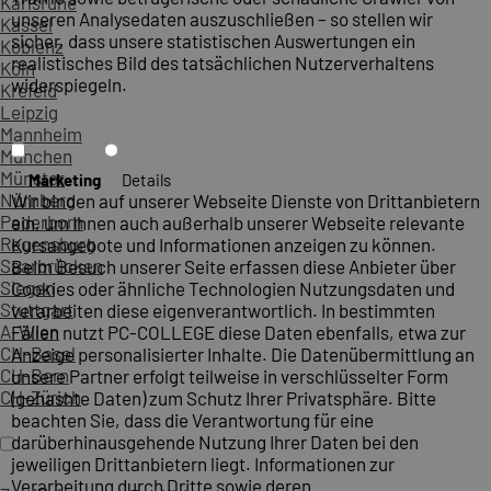
Karlsruhe
unseren Analysedaten auszuschließen – so stellen wir
Kassel
sicher, dass unsere statistischen Auswertungen ein
Koblenz
realistisches Bild des tatsächlichen Nutzerverhaltens
Köln
widerspiegeln.
Krefeld
Leipzig
Mannheim
München
Münster
Marketing
Details
Nürnberg
Wir binden auf unserer Webseite Dienste von Drittanbietern
Paderborn
ein, um Ihnen auch außerhalb unserer Webseite relevante
Regensburg
Kursangebote und Informationen anzeigen zu können.
Saarbrücken
Beim Besuch unserer Seite erfassen diese Anbieter über
Siegen
Cookies oder ähnliche Technologien Nutzungsdaten und
Stuttgart
verarbeiten diese eigenverantwortlich. In bestimmten
A-Wien
Fällen nutzt PC-COLLEGE diese Daten ebenfalls, etwa zur
CH-Basel
Anzeige personalisierter Inhalte. Die Datenübermittlung an
CH-Bern
unsere Partner erfolgt teilweise in verschlüsselter Form
CH-Zürich
(gehashte Daten) zum Schutz Ihrer Privatsphäre. Bitte
beachten Sie, dass die Verantwortung für eine
darüberhinausgehende Nutzung Ihrer Daten bei den
jeweiligen Drittanbietern liegt. Informationen zur
Verarbeitung durch Dritte sowie deren