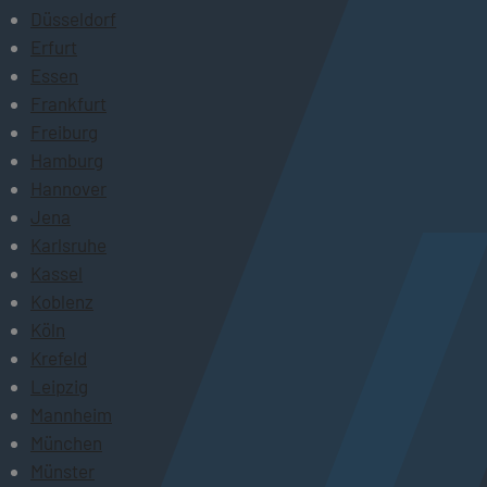
Düsseldorf
Erfurt
Essen
Frankfurt
Freiburg
Hamburg
Hannover
Jena
Karlsruhe
Kassel
Koblenz
Köln
Krefeld
Leipzig
Mannheim
München
Münster