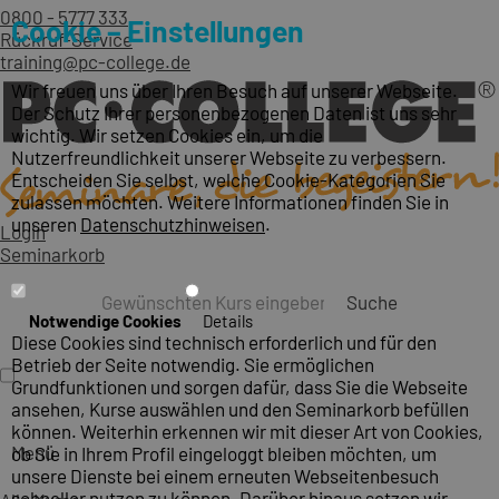
0800 - 5777 333
Cookie – Einstellungen
Rückruf-Service
training@pc-college.de
Wir freuen uns über Ihren Besuch auf unserer Webseite.
Der Schutz Ihrer personenbezogenen Daten ist uns sehr
wichtig. Wir setzen Cookies ein, um die
Nutzerfreundlichkeit unserer Webseite zu verbessern.
Entscheiden Sie selbst, welche Cookie-Kategorien Sie
zulassen möchten. Weitere Informationen finden Sie in
unseren
Datenschutzhinweisen
.
Login
Seminarkorb
Suche
Notwendige Cookies
Details
Diese Cookies sind technisch erforderlich und für den
Betrieb der Seite notwendig. Sie ermöglichen
Grundfunktionen und sorgen dafür, dass Sie die Webseite
ansehen, Kurse auswählen und den Seminarkorb befüllen
können. Weiterhin erkennen wir mit dieser Art von Cookies,
Menü
ob Sie in Ihrem Profil eingeloggt bleiben möchten, um
unsere Dienste bei einem erneuten Webseitenbesuch
schneller nutzen zu können. Darüber hinaus setzen wir