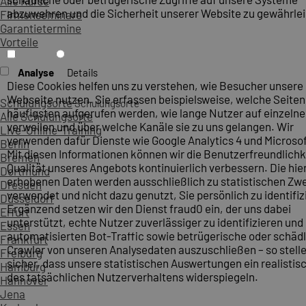
Alle Kurse
abzuwehren und die Sicherheit unserer Website zu gewährlei
Firmenseminare
Garantietermine
Vorteile
Analyse
Details
Diese Cookies helfen uns zu verstehen, wie Besucher unsere
Webseite nutzen. Sie erfassen beispielsweise, welche Seite
Schulungsorte
Schulungsorte
häufigsten aufgerufen werden, wie lange Nutzer auf einzelne
Alle Schulungsorte
verweilen und über welche Kanäle sie zu uns gelangen. Wir
Live-Online-Training
verwenden dafür Dienste wie Google Analytics 4 und Microsoft
Berlin
Mit diesen Informationen können wir die Benutzerfreundlichk
Bremen
Qualität unseres Angebots kontinuierlich verbessern. Die hie
Dortmund
erhobenen Daten werden ausschließlich zu statistischen Z
Dresden
verwendet und nicht dazu genutzt, Sie persönlich zu identifiz
Düsseldorf
Ergänzend setzen wir den Dienst fraud0 ein, der uns dabei
Erfurt
unterstützt, echte Nutzer zuverlässiger zu identifizieren und
Essen
automatisierten Bot-Traffic sowie betrügerische oder schäd
Frankfurt
Crawler von unseren Analysedaten auszuschließen – so stelle
Freiburg
sicher, dass unsere statistischen Auswertungen ein realistis
Hamburg
des tatsächlichen Nutzerverhaltens widerspiegeln.
Hannover
Jena