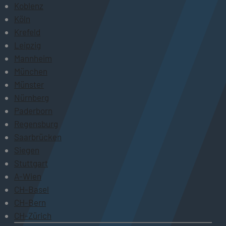
Koblenz
Köln
Krefeld
Leipzig
Mannheim
München
Münster
Nürnberg
Paderborn
Regensburg
Saarbrücken
Siegen
Stuttgart
A-Wien
CH-Basel
CH-Bern
CH-Zürich