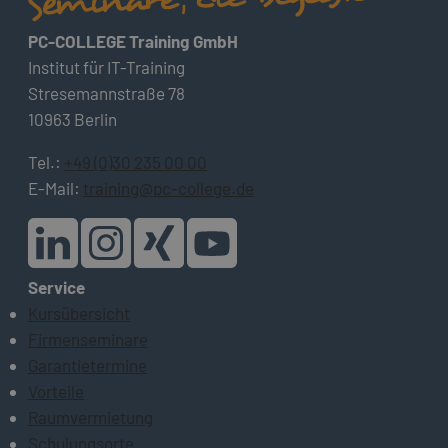
PC-COLLEGE Training GmbH
Institut für IT-Training
Stresemannstraße 78
10963 Berlin
Tel.:
+49 (0)30 235 00 00
E-Mail:
training@pc-college.de
Service
Kursübersicht
Firmenseminare
Garantietermine
Vorteile
Raumvermietung
Schulungsorte