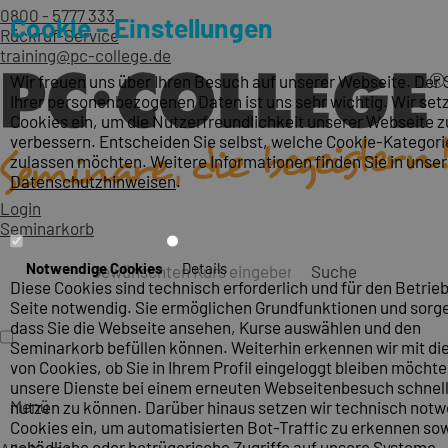
0800 - 5777 333
Cookie – Einstellungen
Rückruf-Service
training@pc-college.de
Wir freuen uns über Ihren Besuch auf unserer Webseite. Der
Ihrer personenbezogenen Daten ist uns sehr wichtig. Wir set
Cookies ein, um die Nutzerfreundlichkeit unserer Webseite z
verbessern. Entscheiden Sie selbst, welche Cookie-Kategori
zulassen möchten. Weitere Informationen finden Sie in unse
Datenschutzhinweisen
.
Login
Seminarkorb
Notwendige Cookies
Details
Suche
Diese Cookies sind technisch erforderlich und für den Betrieb
Seite notwendig. Sie ermöglichen Grundfunktionen und sorge
dass Sie die Webseite ansehen, Kurse auswählen und den
Seminarkorb befüllen können. Weiterhin erkennen wir mit die
von Cookies, ob Sie in Ihrem Profil eingeloggt bleiben möcht
unsere Dienste bei einem erneuten Webseitenbesuch schnel
Menü
nutzen zu können. Darüber hinaus setzen wir technisch not
Cookies ein, um automatisierten Bot-Traffic zu erkennen so
schädliche oder betrügerische Zugriffe auf unsere Systeme