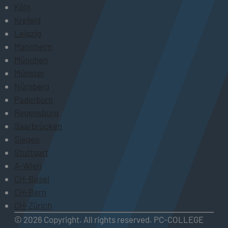
Köln
Krefeld
Leipzig
Mannheim
München
Münster
Nürnberg
Paderborn
Regensburg
Saarbrücken
Siegen
Stuttgart
A-Wien
CH-Basel
CH-Bern
CH-Zürich
© 2026 Copyright. All rights reserved. PC-COLLEGE