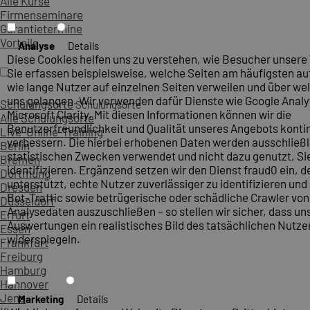
Alle Kurse
Firmenseminare
Garantietermine
Vorteile
Analyse
Details
Diese Cookies helfen uns zu verstehen, wie Besucher unsere
Sie erfassen beispielsweise, welche Seiten am häufigsten a
wie lange Nutzer auf einzelnen Seiten verweilen und über wel
uns gelangen. Wir verwenden dafür Dienste wie Google Analy
Schulungsorte
Schulungsorte
Microsoft Clarity. Mit diesen Informationen können wir die
Alle Schulungsorte
Benutzerfreundlichkeit und Qualität unseres Angebots kontin
Live-Online-Training
verbessern. Die hierbei erhobenen Daten werden ausschließl
Berlin
statistischen Zwecken verwendet und nicht dazu genutzt, Sie
Bremen
identifizieren. Ergänzend setzen wir den Dienst fraud0 ein, d
Dortmund
unterstützt, echte Nutzer zuverlässiger zu identifizieren un
Dresden
Bot-Traffic sowie betrügerische oder schädliche Crawler vo
Düsseldorf
Analysedaten auszuschließen – so stellen wir sicher, dass un
Erfurt
Auswertungen ein realistisches Bild des tatsächlichen Nutze
Essen
widerspiegeln.
Frankfurt
Freiburg
Hamburg
Hannover
Jena
Marketing
Details