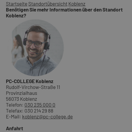
Startseite
Standortübersicht
Koblenz
Benötigen Sie mehr Informationen über den Standort
Koblenz?
PC-COLLEGE Koblenz
Rudolf-Virchow-Straße 11
Provinzialhaus
56073 Koblenz
Telefon:
030 235 000 0
Telefax: 030 214 29 88
E-Mail:
koblenz@pc-college.de
Anfahrt