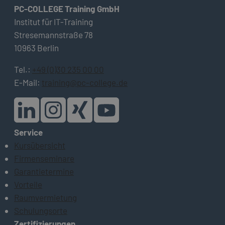
PC-COLLEGE Training GmbH
Institut für IT-Training
Stresemannstraße 78
10963 Berlin
Tel.:
+49 (0)30 235 00 00
E-Mail:
training@pc-college.de
Service
Kursübersicht
Firmenseminare
Garantietermine
Vorteile
Raumvermietung
Schulungsorte
Zertifizierungen