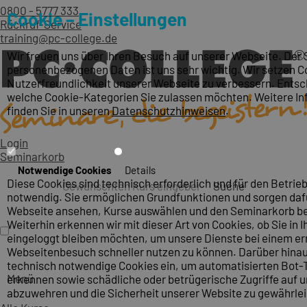
0800 - 5777 333
Cookie – Einstellungen
Rückruf-Service
training@pc-college.de
Wir freuen uns über Ihren Besuch auf unserer Webseite. Der 
personenbezogenen Daten ist uns sehr wichtig. Wir setzen Co
Nutzerfreundlichkeit unserer Webseite zu verbessern. Entsch
welche Cookie-Kategorien Sie zulassen möchten. Weitere I
finden Sie in unseren
Datenschutzhinweisen
.
Login
Seminarkorb
Notwendige Cookies
Details
Diese Cookies sind technisch erforderlich und für den Betrieb
Suche
notwendig. Sie ermöglichen Grundfunktionen und sorgen dafü
Webseite ansehen, Kurse auswählen und den Seminarkorb be
Weiterhin erkennen wir mit dieser Art von Cookies, ob Sie in I
eingeloggt bleiben möchten, um unsere Dienste bei einem e
Webseitenbesuch schneller nutzen zu können. Darüber hinau
technisch notwendige Cookies ein, um automatisierten Bot-T
Menü
erkennen sowie schädliche oder betrügerische Zugriffe auf 
abzuwehren und die Sicherheit unserer Website zu gewährlei