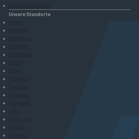
Widerrufsformular
Unsere Standorte
Berlin
Bremen
Dortmund
Dresden
Düsseldorf
Erfurt
Essen
Frankfurt
Freiburg
Hamburg
Hannover
Jena
Karlsruhe
Kassel
Koblenz