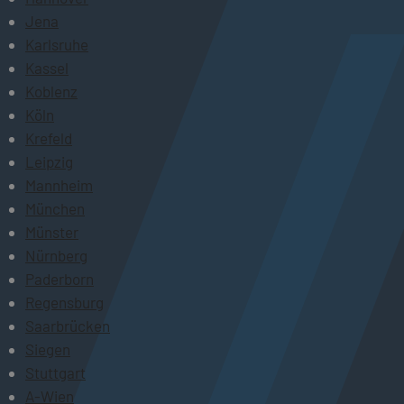
Jena
Karlsruhe
Kassel
Koblenz
Köln
Krefeld
Leipzig
Mannheim
München
Münster
Nürnberg
Paderborn
Regensburg
Saarbrücken
Siegen
Stuttgart
A-Wien