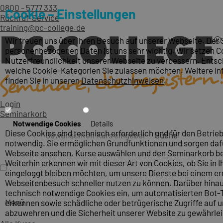
0800 - 5777 333
Cookie – Einstellungen
Rückruf-Service
training@pc-college.de
Wir freuen uns über Ihren Besuch auf unserer Webseite. Der 
personenbezogenen Daten ist uns sehr wichtig. Wir setzen Co
Nutzerfreundlichkeit unserer Webseite zu verbessern. Entsch
welche Cookie-Kategorien Sie zulassen möchten. Weitere I
finden Sie in unseren
Datenschutzhinweisen
.
Login
Seminarkorb
Notwendige Cookies
Details
Diese Cookies sind technisch erforderlich und für den Betrieb
Suche
notwendig. Sie ermöglichen Grundfunktionen und sorgen dafü
Webseite ansehen, Kurse auswählen und den Seminarkorb be
Weiterhin erkennen wir mit dieser Art von Cookies, ob Sie in I
eingeloggt bleiben möchten, um unsere Dienste bei einem e
Webseitenbesuch schneller nutzen zu können. Darüber hinau
technisch notwendige Cookies ein, um automatisierten Bot-T
Menü
erkennen sowie schädliche oder betrügerische Zugriffe auf 
abzuwehren und die Sicherheit unserer Website zu gewährlei