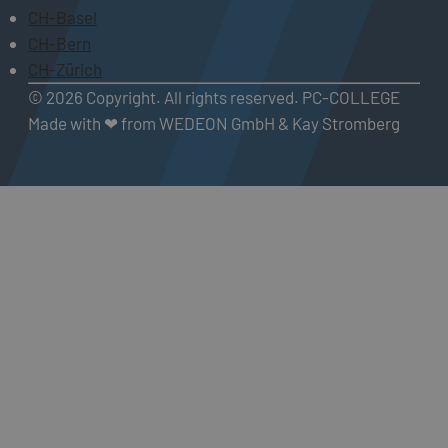
CH-Basel
CH-Bern
CH-Zürich
© 2026 Copyright. All rights reserved. PC-COLLEGE
Made with ❤ from WEDEON GmbH & Kay Stromberg