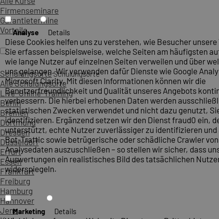
Alle Kurse
Firmenseminare
Garantietermine
Vorteile
Analyse
Details
Diese Cookies helfen uns zu verstehen, wie Besucher unsere
Sie erfassen beispielsweise, welche Seiten am häufigsten a
wie lange Nutzer auf einzelnen Seiten verweilen und über wel
uns gelangen. Wir verwenden dafür Dienste wie Google Analy
Schulungsorte
Schulungsorte
Microsoft Clarity. Mit diesen Informationen können wir die
Alle Schulungsorte
Benutzerfreundlichkeit und Qualität unseres Angebots kontin
Live-Online-Training
verbessern. Die hierbei erhobenen Daten werden ausschließl
Berlin
statistischen Zwecken verwendet und nicht dazu genutzt, Sie
Bremen
identifizieren. Ergänzend setzen wir den Dienst fraud0 ein, d
Dortmund
unterstützt, echte Nutzer zuverlässiger zu identifizieren un
Dresden
Bot-Traffic sowie betrügerische oder schädliche Crawler vo
Düsseldorf
Analysedaten auszuschließen – so stellen wir sicher, dass un
Erfurt
Auswertungen ein realistisches Bild des tatsächlichen Nutze
Essen
widerspiegeln.
Frankfurt
Freiburg
Hamburg
Hannover
Jena
Marketing
Details