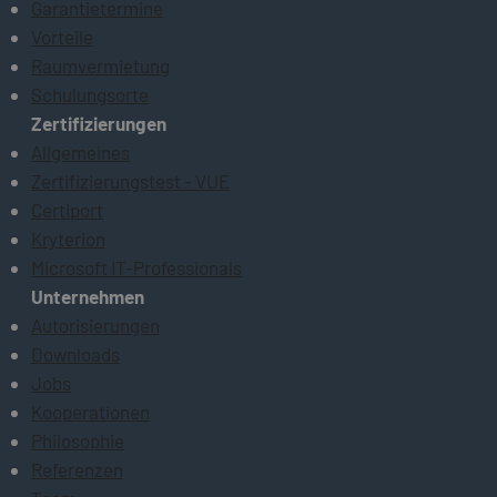
Garantietermine
Vorteile
Raumvermietung
Schulungsorte
Zertifizierungen
Allgemeines
Zertifizierungstest - VUE
Certiport
Kryterion
Microsoft IT-Professionals
Unternehmen
Autorisierungen
Downloads
Jobs
Kooperationen
Philosophie
Referenzen