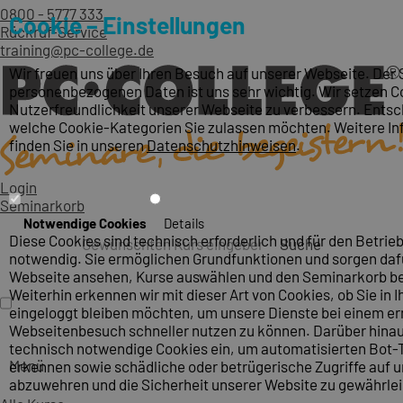
0800 - 5777 333
Cookie – Einstellungen
Rückruf-Service
training@pc-college.de
Wir freuen uns über Ihren Besuch auf unserer Webseite. Der 
personenbezogenen Daten ist uns sehr wichtig. Wir setzen Co
Nutzerfreundlichkeit unserer Webseite zu verbessern. Entsch
welche Cookie-Kategorien Sie zulassen möchten. Weitere I
finden Sie in unseren
Datenschutzhinweisen
.
Login
Seminarkorb
Notwendige Cookies
Details
Diese Cookies sind technisch erforderlich und für den Betrieb
Suche
notwendig. Sie ermöglichen Grundfunktionen und sorgen dafü
Webseite ansehen, Kurse auswählen und den Seminarkorb be
Weiterhin erkennen wir mit dieser Art von Cookies, ob Sie in I
eingeloggt bleiben möchten, um unsere Dienste bei einem e
Webseitenbesuch schneller nutzen zu können. Darüber hinau
technisch notwendige Cookies ein, um automatisierten Bot-T
Menü
erkennen sowie schädliche oder betrügerische Zugriffe auf 
abzuwehren und die Sicherheit unserer Website zu gewährlei