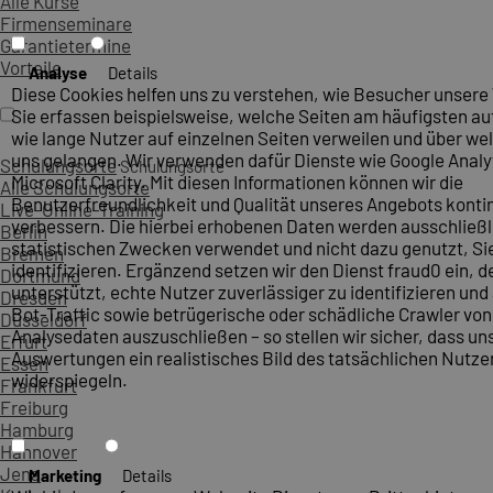
Alle Kurse
Firmenseminare
Garantietermine
Vorteile
Analyse
Details
Diese Cookies helfen uns zu verstehen, wie Besucher unsere
Sie erfassen beispielsweise, welche Seiten am häufigsten a
wie lange Nutzer auf einzelnen Seiten verweilen und über wel
uns gelangen. Wir verwenden dafür Dienste wie Google Analy
Schulungsorte
Schulungsorte
Microsoft Clarity. Mit diesen Informationen können wir die
Alle Schulungsorte
Benutzerfreundlichkeit und Qualität unseres Angebots kontin
Live-Online-Training
verbessern. Die hierbei erhobenen Daten werden ausschließl
Berlin
statistischen Zwecken verwendet und nicht dazu genutzt, Sie
Bremen
identifizieren. Ergänzend setzen wir den Dienst fraud0 ein, d
Dortmund
unterstützt, echte Nutzer zuverlässiger zu identifizieren un
Dresden
Bot-Traffic sowie betrügerische oder schädliche Crawler vo
Düsseldorf
Analysedaten auszuschließen – so stellen wir sicher, dass un
Erfurt
Auswertungen ein realistisches Bild des tatsächlichen Nutze
Essen
widerspiegeln.
Frankfurt
Freiburg
Hamburg
Hannover
Jena
Marketing
Details