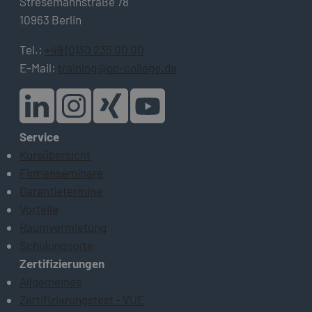
Stresemannstraße 78
10963 Berlin
Tel.:
+49 (0)30 235 00 00
E-Mail:
training@pc-college.de
Service
Kursübersicht
Firmenseminare
Garantietermine
Vorteile
Raumvermietung
Schulungsorte
Zertifizierungen
Allgemeines
Zertifizierungstest - VUE