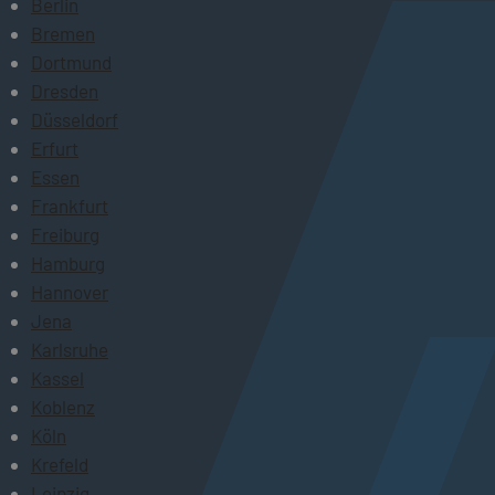
Berlin
Bremen
Dortmund
Dresden
Düsseldorf
Erfurt
Essen
Frankfurt
Freiburg
Hamburg
Hannover
Jena
Karlsruhe
Kassel
Koblenz
Köln
Krefeld
Leipzig