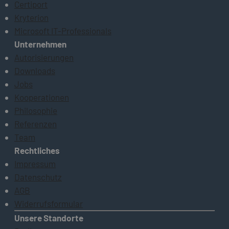
Certiport
Kryterion
Microsoft IT-Professionals
Unternehmen
Autorisierungen
Downloads
Jobs
Kooperationen
Philosophie
Referenzen
Team
Rechtliches
Impressum
Datenschutz
AGB
Widerrufsformular
Unsere Standorte