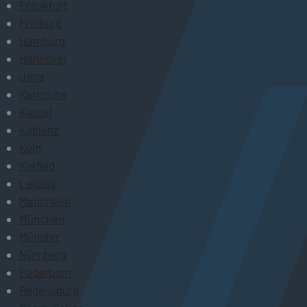
Frankfurt
Freiburg
Hamburg
Hannover
Jena
Karlsruhe
Kassel
Koblenz
Köln
Krefeld
Leipzig
Mannheim
München
Münster
Nürnberg
Paderborn
Regensburg