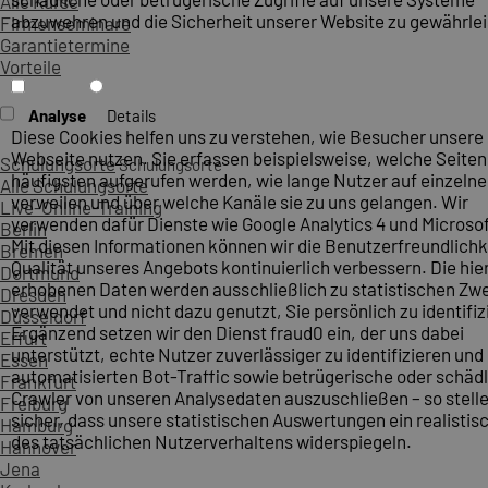
Alle Kurse
abzuwehren und die Sicherheit unserer Website zu gewährlei
Firmenseminare
Garantietermine
Vorteile
Analyse
Details
Diese Cookies helfen uns zu verstehen, wie Besucher unsere
Webseite nutzen. Sie erfassen beispielsweise, welche Seite
Schulungsorte
Schulungsorte
häufigsten aufgerufen werden, wie lange Nutzer auf einzelne
Alle Schulungsorte
verweilen und über welche Kanäle sie zu uns gelangen. Wir
Live-Online-Training
verwenden dafür Dienste wie Google Analytics 4 und Microsoft
Berlin
Mit diesen Informationen können wir die Benutzerfreundlichk
Bremen
Qualität unseres Angebots kontinuierlich verbessern. Die hie
Dortmund
erhobenen Daten werden ausschließlich zu statistischen Z
Dresden
verwendet und nicht dazu genutzt, Sie persönlich zu identifiz
Düsseldorf
Ergänzend setzen wir den Dienst fraud0 ein, der uns dabei
Erfurt
unterstützt, echte Nutzer zuverlässiger zu identifizieren und
Essen
automatisierten Bot-Traffic sowie betrügerische oder schäd
Frankfurt
Crawler von unseren Analysedaten auszuschließen – so stelle
Freiburg
sicher, dass unsere statistischen Auswertungen ein realistis
Hamburg
des tatsächlichen Nutzerverhaltens widerspiegeln.
Hannover
Jena