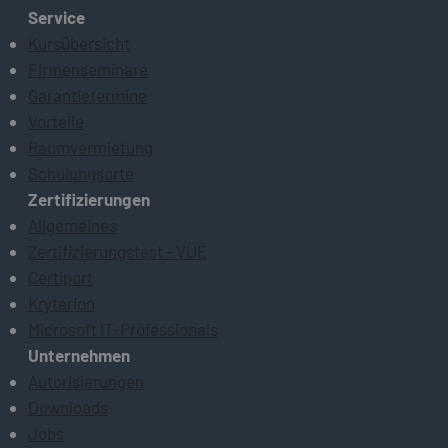
Service
Kursübersicht
Firmenseminare
Garantietermine
Vorteile
Raumvermietung
Schulungsorte
Zertifizierungen
Allgemeines
Zertifizierungstest - VUE
Certiport
Kryterion
Microsoft IT-Professionals
Unternehmen
Autorisierungen
Downloads
Jobs