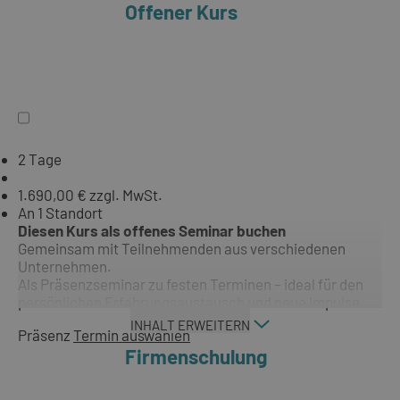
Offener Kurs
2 Tage
1.690,00 € zzgl. MwSt.
An 1 Standort
Diesen Kurs als offenes Seminar buchen
Gemeinsam mit Teilnehmenden aus verschiedenen
Unternehmen.
Als Präsenzseminar zu festen Terminen – ideal für den
persönlichen Erfahrungsaustausch und neue Impulse.
INHALT ERWEITERN
Präsenz
Termin auswählen
Firmenschulung