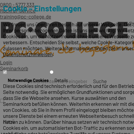
0800 - 5777 333
Cookie – Einstellungen
Rückruf-Service
training@pc-college.de
Wir freuen uns über Ihren Besuch auf unserer Webseite. Der
Ihrer personenbezogenen Daten ist uns sehr wichtig. Wir set
Cookies ein, um die Nutzerfreundlichkeit unserer Webseite z
verbessern. Entscheiden Sie selbst, welche Cookie-Kategori
zulassen möchten. Weitere Informationen finden Sie in unse
Datenschutzhinweisen
.
Login
Seminarkorb
Notwendige Cookies
Details
Suche
Diese Cookies sind technisch erforderlich und für den Betrieb
Seite notwendig. Sie ermöglichen Grundfunktionen und sorge
dass Sie die Webseite ansehen, Kurse auswählen und den
Seminarkorb befüllen können. Weiterhin erkennen wir mit die
von Cookies, ob Sie in Ihrem Profil eingeloggt bleiben möcht
unsere Dienste bei einem erneuten Webseitenbesuch schnel
Menü
nutzen zu können. Darüber hinaus setzen wir technisch not
Cookies ein, um automatisierten Bot-Traffic zu erkennen so
schädliche oder betrügerische Zugriffe auf unsere Systeme