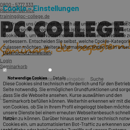
0800 - 5777 333
Cookie – Einstellungen
Rückruf-Service
training@pc-college.de
Wir freuen uns über Ihren Besuch auf unserer Webseite. Der
Ihrer personenbezogenen Daten ist uns sehr wichtig. Wir set
Cookies ein, um die Nutzerfreundlichkeit unserer Webseite z
verbessern. Entscheiden Sie selbst, welche Cookie-Kategori
zulassen möchten. Weitere Informationen finden Sie in unse
Datenschutzhinweisen
.
Login
Seminarkorb
Notwendige Cookies
Details
Suche
Diese Cookies sind technisch erforderlich und für den Betrieb
Seite notwendig. Sie ermöglichen Grundfunktionen und sorge
dass Sie die Webseite ansehen, Kurse auswählen und den
Seminarkorb befüllen können. Weiterhin erkennen wir mit die
von Cookies, ob Sie in Ihrem Profil eingeloggt bleiben möcht
unsere Dienste bei einem erneuten Webseitenbesuch schnel
Menü
nutzen zu können. Darüber hinaus setzen wir technisch not
Cookies ein, um automatisierten Bot-Traffic zu erkennen so
schädliche oder betrügerische Zugriffe auf unsere Systeme