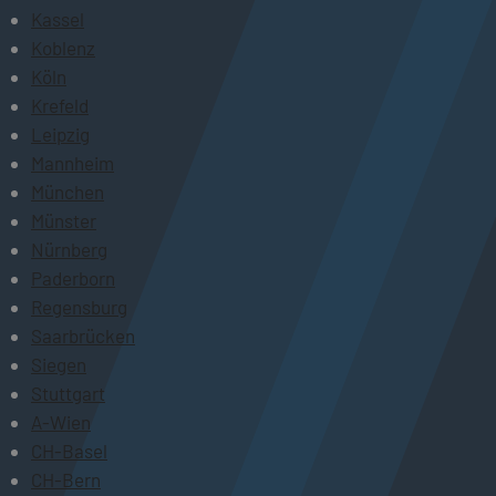
Kassel
Koblenz
Köln
Krefeld
Leipzig
Mannheim
München
Münster
Nürnberg
Paderborn
Regensburg
Saarbrücken
Siegen
Stuttgart
A-Wien
CH-Basel
CH-Bern