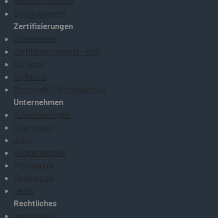
Raumvermietung
Schulungsorte
Zertifizierungen
Allgemeines
Zertifizierungstest - VUE
Certiport
Kryterion
Microsoft IT-Professionals
Unternehmen
Autorisierungen
Downloads
Jobs
Kooperationen
Philosophie
Referenzen
Team
Rechtliches
Impressum