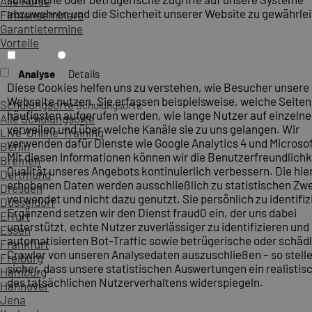
Alle Kurse
abzuwehren und die Sicherheit unserer Website zu gewährlei
Firmenseminare
Garantietermine
Vorteile
Analyse
Details
Diese Cookies helfen uns zu verstehen, wie Besucher unsere
Webseite nutzen. Sie erfassen beispielsweise, welche Seite
Schulungsorte
Schulungsorte
häufigsten aufgerufen werden, wie lange Nutzer auf einzelne
Alle Schulungsorte
verweilen und über welche Kanäle sie zu uns gelangen. Wir
Live-Online-Training
verwenden dafür Dienste wie Google Analytics 4 und Microsoft
Berlin
Mit diesen Informationen können wir die Benutzerfreundlichk
Bremen
Qualität unseres Angebots kontinuierlich verbessern. Die hie
Dortmund
erhobenen Daten werden ausschließlich zu statistischen Z
Dresden
verwendet und nicht dazu genutzt, Sie persönlich zu identifiz
Düsseldorf
Ergänzend setzen wir den Dienst fraud0 ein, der uns dabei
Erfurt
unterstützt, echte Nutzer zuverlässiger zu identifizieren und
Essen
automatisierten Bot-Traffic sowie betrügerische oder schäd
Frankfurt
Crawler von unseren Analysedaten auszuschließen – so stelle
Freiburg
sicher, dass unsere statistischen Auswertungen ein realistis
Hamburg
des tatsächlichen Nutzerverhaltens widerspiegeln.
Hannover
Jena