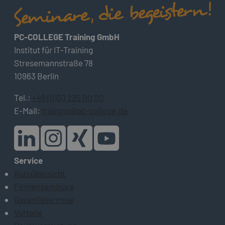
PC-COLLEGE Training GmbH
Institut für IT-Training
Stresemannstraße 78
10963 Berlin
Tel.:
+49 (0)30 235 00 00
E-Mail:
training@pc-college.de
Service
Kursübersicht
Firmenseminare
Garantietermine
Vorteile