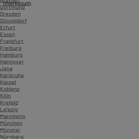
Bremen
Impressum
Dortmund
PC-COLLEGE - Seit über 40 Jahren vertrauen Unternehme
Dresden
Düsseldorf
Erfurt
Essen
Frankfurt
Freiburg
Hamburg
Hannover
Jena
Karlsruhe
Themenliste
Kassel
Koblenz
Anwendungsserver Microsoft
Köln
Business Solutions
Krefeld
EPM
Leipzig
Management
Mannheim
Microsoft
München
MS Office
Münster
Office 2016
Nürnberg