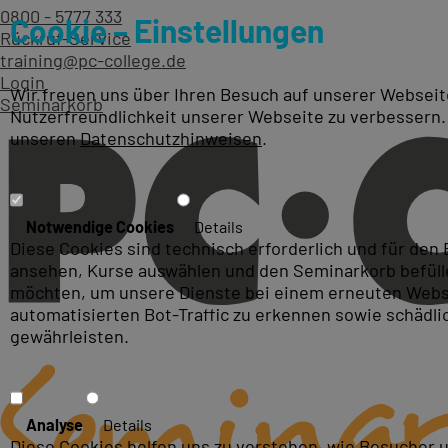
0800 - 5777 333
Cookie – Einstellungen
Rückruf-Service
training@pc-college.de
Login
Wir freuen uns über Ihren Besuch auf unserer Webseite
Seminarkorb
Nutzerfreundlichkeit unserer Webseite zu verbessern.
unseren
Datenschutzhinweisen
.
Kurse zum Thema: Projek
Notwendige Cookies
Details
Diese Cookies sind technisch erforderlich und für den
ansehen, Kurse auswählen und den Seminarkorb befüllen
möchten, um unsere Dienste bei einem erneuten Webse
automatisierten Bot-Traffic zu erkennen sowie schädl
gewährleisten.
Analyse
Details
Diese Cookies helfen uns zu verstehen, wie Besucher 