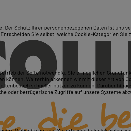
. Der Schutz Ihrer personenbezogenen Daten ist uns seh
 Entscheiden Sie selbst, welche Cookie-Kategorien Sie 
Suche
tmanagement
 Betrieb der Seite notwendig. Sie ermöglichen Grundfun
 können. Weiterhin erkennen wir mit dieser Art von Cook
itenbesuch schneller nutzen zu können. Darüber hinaus
iche oder betrügerische Zugriffe auf unsere Systeme ab
unsere Webseite nutzen. Sie erfassen beispielsweise, w