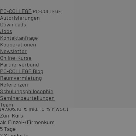
ab 891,00 €
PC-COLLEGE
PC-COLLEGE
(ab 1.060,29 € inkl. 19 % MwSt.)
Autorisierungen
Zum Kurs
Downloads
als Einzel-/Firmenkurs
Jobs
2 Tage
Kontaktanfrage
31 Standorte
Kooperationen
+ Live Online Schulung
Newsletter
1 Garantietermin
Online-Kurse
SAP ERP - Instandhaltung (PM) - Geschäftsprozesse in 
Partnerverbund
PC-COLLEGE Blog
Kurs-ID:S47
Raumvermietung
Sie erhalten eine Einführung in den Bereich Instandha
Referenzen
abbilden kann.
Schulungsphilosophie
Seminarbeurteilungen
4.190,00 €
Team
(4.986,10 € inkl. 19 % MwSt.)
Zum Kurs
als Einzel-/Firmenkurs
5 Tage
7 Standorte