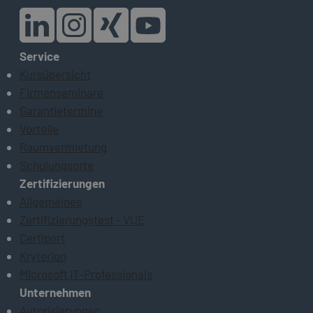
Service
Kursübersicht
Firmenseminare
Garantietermine
Vorteile
Raumvermietung
Schulungsorte
Zertifizierungen
Allgemeines
Zertifizierungstest - VUE
Certiport
Kryterion
Microsoft IT-Professionals
Unternehmen
Autorisierungen