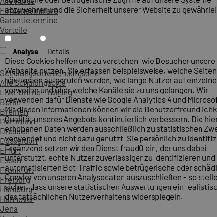
Alle Kurse
abzuwehren und die Sicherheit unserer Website zu gewährlei
Firmenseminare
Garantietermine
Vorteile
Analyse
Details
Diese Cookies helfen uns zu verstehen, wie Besucher unsere
Webseite nutzen. Sie erfassen beispielsweise, welche Seite
Schulungsorte
Schulungsorte
häufigsten aufgerufen werden, wie lange Nutzer auf einzelne
Alle Schulungsorte
verweilen und über welche Kanäle sie zu uns gelangen. Wir
Live-Online-Training
verwenden dafür Dienste wie Google Analytics 4 und Microsoft
Berlin
Mit diesen Informationen können wir die Benutzerfreundlichk
Bremen
Qualität unseres Angebots kontinuierlich verbessern. Die hie
Dortmund
erhobenen Daten werden ausschließlich zu statistischen Z
Dresden
verwendet und nicht dazu genutzt, Sie persönlich zu identifiz
Düsseldorf
Ergänzend setzen wir den Dienst fraud0 ein, der uns dabei
Erfurt
unterstützt, echte Nutzer zuverlässiger zu identifizieren und
Essen
automatisierten Bot-Traffic sowie betrügerische oder schäd
Frankfurt
Crawler von unseren Analysedaten auszuschließen – so stelle
Freiburg
sicher, dass unsere statistischen Auswertungen ein realistis
Hamburg
des tatsächlichen Nutzerverhaltens widerspiegeln.
Hannover
Jena