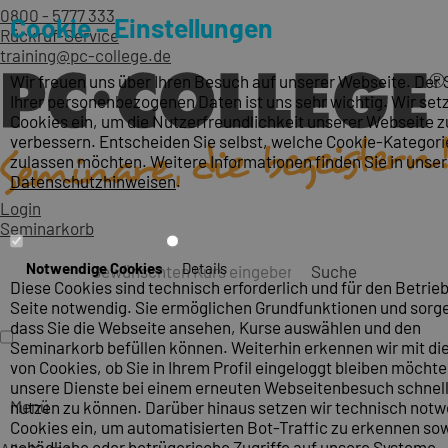
0800 - 5777 333
Cookie – Einstellungen
Rückruf-Service
training@pc-college.de
Wir freuen uns über Ihren Besuch auf unserer Webseite. Der
Ihrer personenbezogenen Daten ist uns sehr wichtig. Wir set
Cookies ein, um die Nutzerfreundlichkeit unserer Webseite z
verbessern. Entscheiden Sie selbst, welche Cookie-Kategori
zulassen möchten. Weitere Informationen finden Sie in unse
Datenschutzhinweisen
.
Login
Seminarkorb
Notwendige Cookies
Details
Suche
Diese Cookies sind technisch erforderlich und für den Betrieb
Seite notwendig. Sie ermöglichen Grundfunktionen und sorge
dass Sie die Webseite ansehen, Kurse auswählen und den
Seminarkorb befüllen können. Weiterhin erkennen wir mit die
von Cookies, ob Sie in Ihrem Profil eingeloggt bleiben möcht
unsere Dienste bei einem erneuten Webseitenbesuch schnel
Menü
nutzen zu können. Darüber hinaus setzen wir technisch not
Cookies ein, um automatisierten Bot-Traffic zu erkennen so
schädliche oder betrügerische Zugriffe auf unsere Systeme