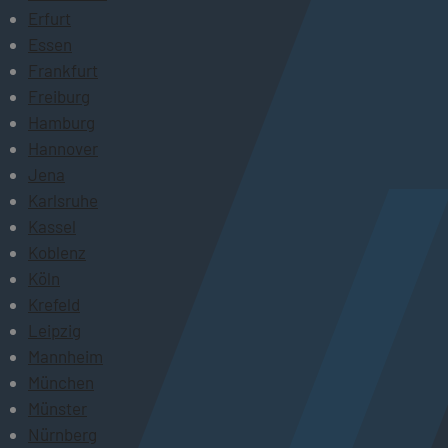
Erfurt
Essen
Frankfurt
Freiburg
Hamburg
Hannover
Jena
Karlsruhe
Kassel
Koblenz
Köln
Krefeld
Leipzig
Mannheim
München
Münster
Nürnberg