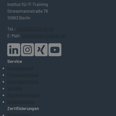
Institut für IT-Training
Stresemannstraße 78
10963 Berlin
Tel.:
+49 (0)30 235 00 00
E-Mail:
training@pc-college.de
Service
Kursübersicht
Firmenseminare
Garantietermine
Vorteile
Raumvermietung
Schulungsorte
Zertifizierungen
Allgemeines