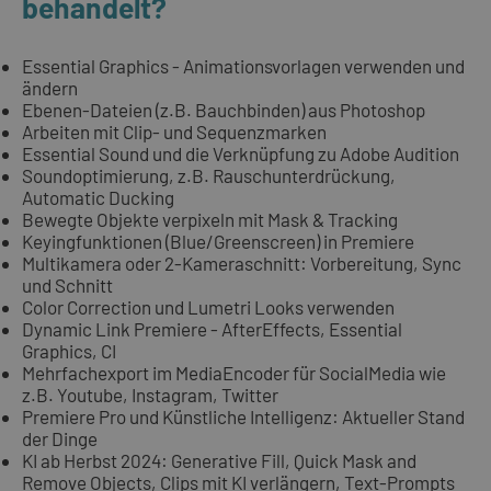
behandelt?
Essential Graphics - Animationsvorlagen verwenden und
ändern
Ebenen-Dateien (z.B. Bauchbinden) aus Photoshop
Arbeiten mit Clip- und Sequenzmarken
Essential Sound und die Verknüpfung zu Adobe Audition
Soundoptimierung, z.B. Rauschunterdrückung,
Automatic Ducking
Bewegte Objekte verpixeln mit Mask & Tracking
Keyingfunktionen (Blue/Greenscreen) in Premiere
Multikamera oder 2-Kameraschnitt: Vorbereitung, Sync
und Schnitt
Color Correction und Lumetri Looks verwenden
Dynamic Link Premiere - AfterEffects, Essential
Graphics, CI
Mehrfachexport im MediaEncoder für SocialMedia wie
z.B. Youtube, Instagram, Twitter
Premiere Pro und Künstliche Intelligenz: Aktueller Stand
der Dinge
KI ab Herbst 2024: Generative Fill, Quick Mask and
Remove Objects, Clips mit KI verlängern, Text-Prompts