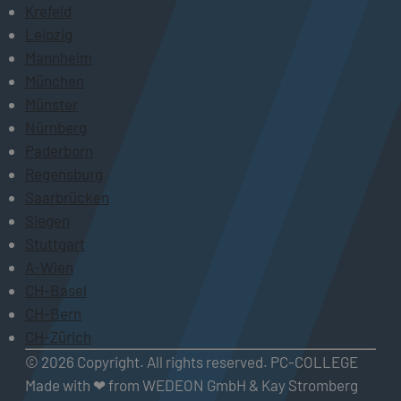
Krefeld
Leipzig
Mannheim
München
Münster
Nürnberg
Paderborn
Regensburg
Saarbrücken
Siegen
Stuttgart
A-Wien
CH-Basel
CH-Bern
CH-Zürich
© 2026 Copyright. All rights reserved. PC-COLLEGE
Made with ❤ from WEDEON GmbH & Kay Stromberg