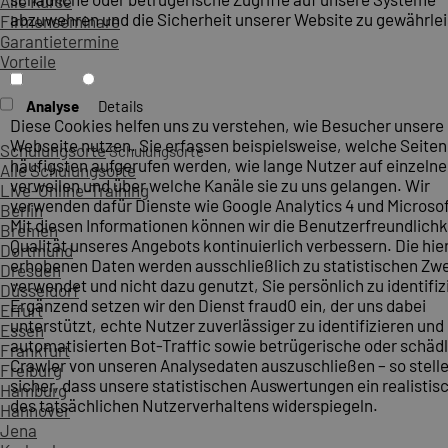
Alle Kurse
abzuwehren und die Sicherheit unserer Website zu gewährlei
Firmenseminare
Garantietermine
Vorteile
Analyse
Details
Diese Cookies helfen uns zu verstehen, wie Besucher unsere
Webseite nutzen. Sie erfassen beispielsweise, welche Seite
Schulungsorte
Schulungsorte
häufigsten aufgerufen werden, wie lange Nutzer auf einzelne
Alle Schulungsorte
verweilen und über welche Kanäle sie zu uns gelangen. Wir
Live-Online-Training
verwenden dafür Dienste wie Google Analytics 4 und Microsoft
Berlin
Mit diesen Informationen können wir die Benutzerfreundlichk
Bremen
Qualität unseres Angebots kontinuierlich verbessern. Die hie
Dortmund
erhobenen Daten werden ausschließlich zu statistischen Z
Dresden
verwendet und nicht dazu genutzt, Sie persönlich zu identifiz
Düsseldorf
Ergänzend setzen wir den Dienst fraud0 ein, der uns dabei
Erfurt
unterstützt, echte Nutzer zuverlässiger zu identifizieren und
Essen
automatisierten Bot-Traffic sowie betrügerische oder schäd
Frankfurt
Crawler von unseren Analysedaten auszuschließen – so stelle
Freiburg
sicher, dass unsere statistischen Auswertungen ein realistis
Hamburg
des tatsächlichen Nutzerverhaltens widerspiegeln.
Hannover
Jena