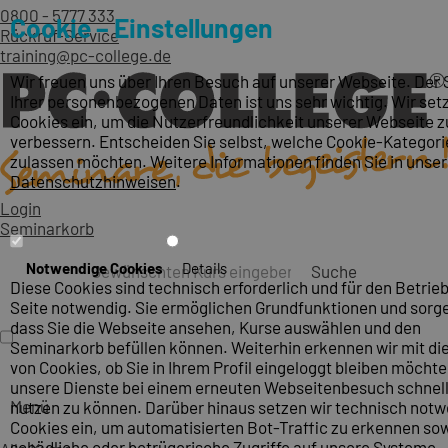
0800 - 5777 333
Cookie – Einstellungen
Rückruf-Service
training@pc-college.de
Wir freuen uns über Ihren Besuch auf unserer Webseite. Der
Ihrer personenbezogenen Daten ist uns sehr wichtig. Wir set
Cookies ein, um die Nutzerfreundlichkeit unserer Webseite z
verbessern. Entscheiden Sie selbst, welche Cookie-Kategori
zulassen möchten. Weitere Informationen finden Sie in unse
Datenschutzhinweisen
.
Login
Seminarkorb
Notwendige Cookies
Details
Suche
Diese Cookies sind technisch erforderlich und für den Betrieb
Seite notwendig. Sie ermöglichen Grundfunktionen und sorge
dass Sie die Webseite ansehen, Kurse auswählen und den
Seminarkorb befüllen können. Weiterhin erkennen wir mit die
von Cookies, ob Sie in Ihrem Profil eingeloggt bleiben möcht
unsere Dienste bei einem erneuten Webseitenbesuch schnel
Menü
nutzen zu können. Darüber hinaus setzen wir technisch not
Cookies ein, um automatisierten Bot-Traffic zu erkennen so
schädliche oder betrügerische Zugriffe auf unsere Systeme