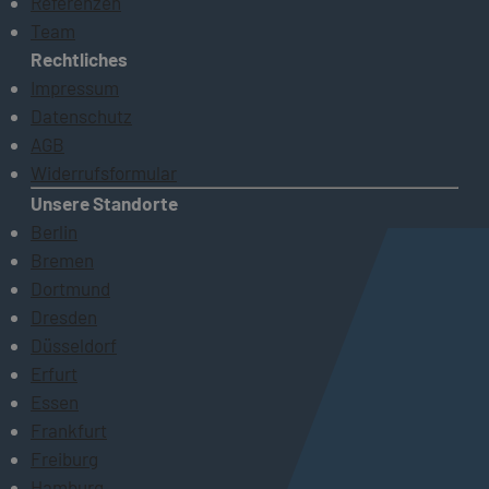
Referenzen
Team
Rechtliches
Impressum
Datenschutz
AGB
Widerrufsformular
Unsere Standorte
Berlin
Bremen
Dortmund
Dresden
Düsseldorf
Erfurt
Essen
Frankfurt
Freiburg
Hamburg