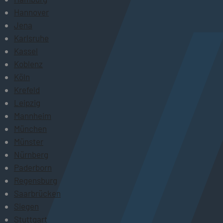
Hannover
Jena
Karlsruhe
Kassel
Koblenz
Köln
Krefeld
Leipzig
Mannheim
München
Münster
Nürnberg
Paderborn
Regensburg
Saarbrücken
Siegen
Stuttgart