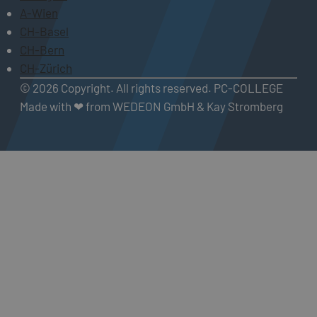
A-Wien
CH-Basel
CH-Bern
CH-Zürich
© 2026 Copyright. All rights reserved. PC-COLLEGE
Made with ❤ from WEDEON GmbH & Kay Stromberg