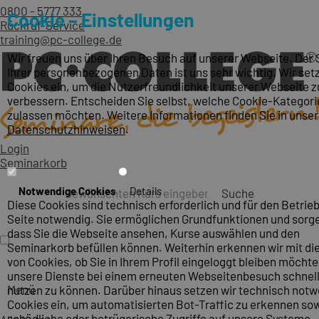
0800 - 5777 333
Cookie – Einstellungen
Rückruf-Service
training@pc-college.de
Wir freuen uns über Ihren Besuch auf unserer Webseite. Der
Ihrer personenbezogenen Daten ist uns sehr wichtig. Wir set
Cookies ein, um die Nutzerfreundlichkeit unserer Webseite z
verbessern. Entscheiden Sie selbst, welche Cookie-Kategori
zulassen möchten. Weitere Informationen finden Sie in unse
Datenschutzhinweisen
.
Login
Seminarkorb
Notwendige Cookies
Details
Suche
Diese Cookies sind technisch erforderlich und für den Betrieb
Seite notwendig. Sie ermöglichen Grundfunktionen und sorge
dass Sie die Webseite ansehen, Kurse auswählen und den
Seminarkorb befüllen können. Weiterhin erkennen wir mit die
von Cookies, ob Sie in Ihrem Profil eingeloggt bleiben möcht
unsere Dienste bei einem erneuten Webseitenbesuch schnel
Menü
nutzen zu können. Darüber hinaus setzen wir technisch not
Cookies ein, um automatisierten Bot-Traffic zu erkennen so
schädliche oder betrügerische Zugriffe auf unsere Systeme