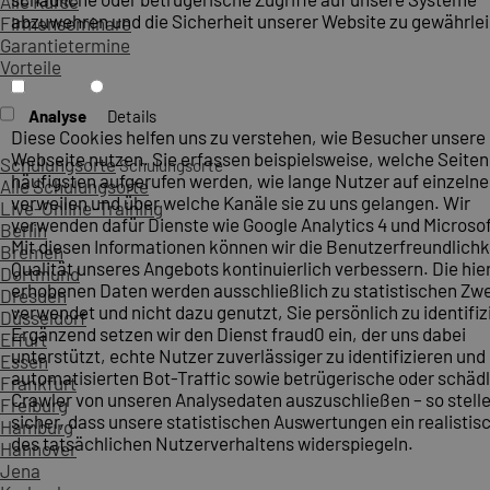
Alle Kurse
abzuwehren und die Sicherheit unserer Website zu gewährlei
Firmenseminare
Garantietermine
Vorteile
Analyse
Details
Diese Cookies helfen uns zu verstehen, wie Besucher unsere
Webseite nutzen. Sie erfassen beispielsweise, welche Seite
Schulungsorte
Schulungsorte
häufigsten aufgerufen werden, wie lange Nutzer auf einzelne
Alle Schulungsorte
verweilen und über welche Kanäle sie zu uns gelangen. Wir
Live-Online-Training
verwenden dafür Dienste wie Google Analytics 4 und Microsoft
Berlin
Mit diesen Informationen können wir die Benutzerfreundlichk
Bremen
Qualität unseres Angebots kontinuierlich verbessern. Die hie
Dortmund
erhobenen Daten werden ausschließlich zu statistischen Z
Dresden
verwendet und nicht dazu genutzt, Sie persönlich zu identifiz
Düsseldorf
Ergänzend setzen wir den Dienst fraud0 ein, der uns dabei
Erfurt
unterstützt, echte Nutzer zuverlässiger zu identifizieren und
Essen
automatisierten Bot-Traffic sowie betrügerische oder schäd
Frankfurt
Crawler von unseren Analysedaten auszuschließen – so stelle
Freiburg
sicher, dass unsere statistischen Auswertungen ein realistis
Hamburg
des tatsächlichen Nutzerverhaltens widerspiegeln.
Hannover
Jena