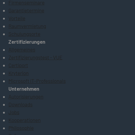
Firmenseminare
Garantietermine
Vorteile
Raumvermietung
Schulungsorte
Zertifizierungen
Allgemeines
Zertifizierungstest - VUE
Certiport
Kryterion
Microsoft IT-Professionals
Unternehmen
Autorisierungen
Downloads
Jobs
Kooperationen
Philosophie