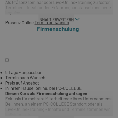
Als Präsenzseminar oder Live-Online-Training zu festen
Terminen – ideal für den Erfahrungsaustausch und neue
Impulse.
INHALT ERWEITERN
Präsenz
Online
Termin auswählen
Firmenschulung
5 Tage - anpassbar
Termin nach Wunsch
Preis auf Angebot
In ihrem Hause, online, bei PC-COLLEGE
Diesen Kurs als Firmenschulung anfragen
Exklusiv für mehrere Mitarbeitende Ihres Unternehmens.
Bei Ihnen, an einem PC-COLLEGE Standort oder als
Live-Online-Training - Inhalte und Termine stimmen wir
individuell ab.