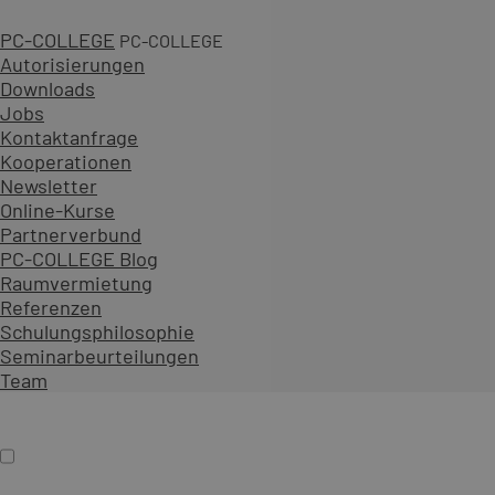
PC-COLLEGE
PC-COLLEGE
Autorisierungen
Downloads
Jobs
1 Tag
Kontaktanfrage
Kooperationen
ab 890,00 € zzgl. MwSt.
Newsletter
An 32 Standorten oder online
Online-Kurse
Diesen Kurs als offenes Seminar buchen
Partnerverbund
Gemeinsam mit Teilnehmenden aus verschiedenen Unt
PC-COLLEGE Blog
Als Präsenzseminar oder Live-Online-Training zu festen
Raumvermietung
Referenzen
Inhalt erweitern
Schulungsphilosophie
Präsenz
Online
Termin auswählen
Seminarbeurteilungen
Firmenschulung
Team