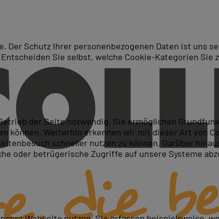
. Der Schutz Ihrer personenbezogenen Daten ist uns seh
 Entscheiden Sie selbst, welche Cookie-Kategorien Sie 
Suche
rver 2022 - Kompaktkurs fü
 Betrieb der Seite notwendig. Sie ermöglichen Grundfun
 können. Weiterhin erkennen wir mit dieser Art von Cook
itenbesuch schneller nutzen zu können. Darüber hinaus
iche oder betrügerische Zugriffe auf unsere Systeme ab
kennenlernen
tegration verstehen
en BS einsetzen
unsere Webseite nutzen. Sie erfassen beispielsweise, w