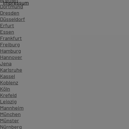
Bremen
Impressum
Dortmund
Dresden
Düsseldorf
Erfurt
Essen
Frankfurt
Freiburg
Hamburg
Hannover
Jena
Karlsruhe
Kassel
Koblenz
Köln
Startseite
Kursübersicht ...
Alle Windows 11 Kurse
Windo
Krefeld
Zahlen, die Vertrauen schaffen - überzeugen Sie sich sel
Leipzig
Mannheim
234.593
München
Teilnehmende
Münster
904
Nürnberg