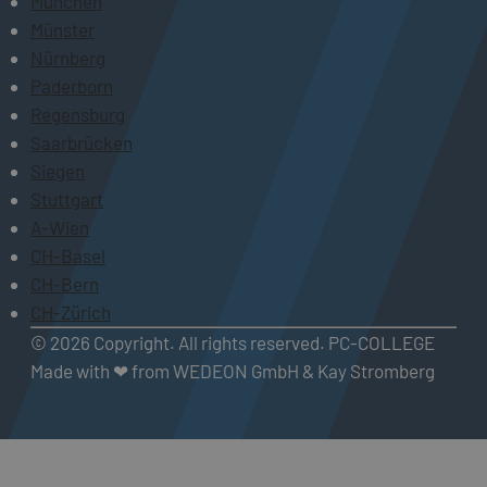
München
Münster
Nürnberg
Paderborn
Regensburg
Saarbrücken
Siegen
Stuttgart
A-Wien
CH-Basel
CH-Bern
CH-Zürich
© 2026 Copyright. All rights reserved. PC-COLLEGE
Made with ❤ from WEDEON GmbH & Kay Stromberg