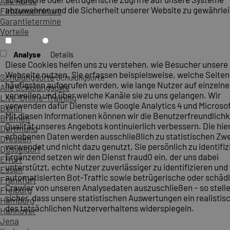
Alle Kurse
abzuwehren und die Sicherheit unserer Website zu gewährlei
Firmenseminare
Garantietermine
Vorteile
Analyse
Details
Diese Cookies helfen uns zu verstehen, wie Besucher unsere
Webseite nutzen. Sie erfassen beispielsweise, welche Seite
Schulungsorte
Schulungsorte
häufigsten aufgerufen werden, wie lange Nutzer auf einzelne
Alle Schulungsorte
verweilen und über welche Kanäle sie zu uns gelangen. Wir
Live-Online-Training
verwenden dafür Dienste wie Google Analytics 4 und Microsoft
Berlin
Mit diesen Informationen können wir die Benutzerfreundlichk
Bremen
Qualität unseres Angebots kontinuierlich verbessern. Die hie
Dortmund
erhobenen Daten werden ausschließlich zu statistischen Z
Dresden
verwendet und nicht dazu genutzt, Sie persönlich zu identifiz
Düsseldorf
Ergänzend setzen wir den Dienst fraud0 ein, der uns dabei
Erfurt
unterstützt, echte Nutzer zuverlässiger zu identifizieren und
Essen
automatisierten Bot-Traffic sowie betrügerische oder schäd
Frankfurt
Crawler von unseren Analysedaten auszuschließen – so stelle
Freiburg
sicher, dass unsere statistischen Auswertungen ein realistis
Hamburg
des tatsächlichen Nutzerverhaltens widerspiegeln.
Hannover
Jena