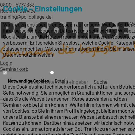
0800 - 5777 333
Cookie – Einstellungen
Rückruf-Service
training@pc-college.de
Wir freuen uns über Ihren Besuch auf unserer Webseite. Der
Ihrer personenbezogenen Daten ist uns sehr wichtig. Wir set
Cookies ein, um die Nutzerfreundlichkeit unserer Webseite z
verbessern. Entscheiden Sie selbst, welche Cookie-Kategori
zulassen möchten. Weitere Informationen finden Sie in unse
Datenschutzhinweisen
.
Login
Seminarkorb
Notwendige Cookies
Details
Suche
Diese Cookies sind technisch erforderlich und für den Betrieb
Seite notwendig. Sie ermöglichen Grundfunktionen und sorge
dass Sie die Webseite ansehen, Kurse auswählen und den
Seminarkorb befüllen können. Weiterhin erkennen wir mit die
von Cookies, ob Sie in Ihrem Profil eingeloggt bleiben möcht
unsere Dienste bei einem erneuten Webseitenbesuch schnel
Menü
nutzen zu können. Darüber hinaus setzen wir technisch not
Cookies ein, um automatisierten Bot-Traffic zu erkennen so
schädliche oder betrügerische Zugriffe auf unsere Systeme