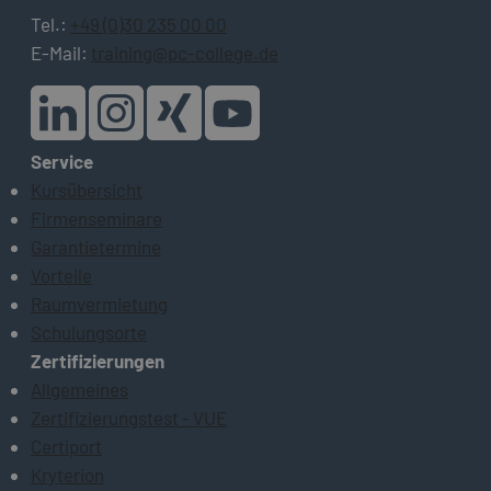
Tel.:
+49 (0)30 235 00 00
E-Mail:
training@pc-college.de
Service
Kursübersicht
Firmenseminare
Garantietermine
Vorteile
Raumvermietung
Schulungsorte
Zertifizierungen
Allgemeines
Zertifizierungstest - VUE
Certiport
Kryterion