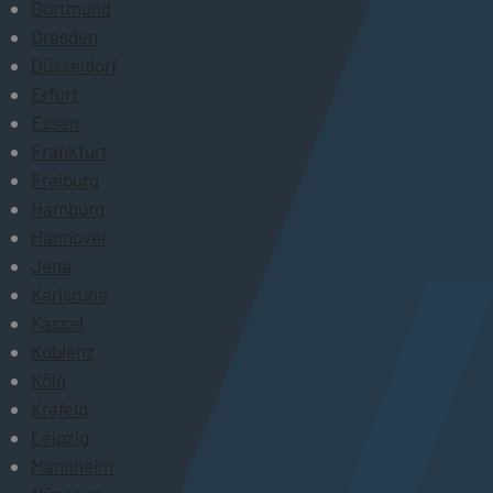
Dortmund
Dresden
Düsseldorf
Erfurt
Essen
Frankfurt
Freiburg
Hamburg
Hannover
Jena
Karlsruhe
Kassel
Koblenz
Köln
Krefeld
Leipzig
Mannheim