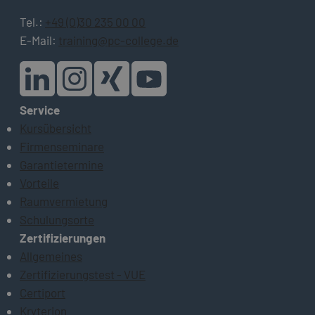
Tel.:
+49 (0)30 235 00 00
E-Mail:
training@pc-college.de
Service
Kursübersicht
Firmenseminare
Garantietermine
Vorteile
Raumvermietung
Schulungsorte
Zertifizierungen
Allgemeines
Zertifizierungstest - VUE
Certiport
Kryterion