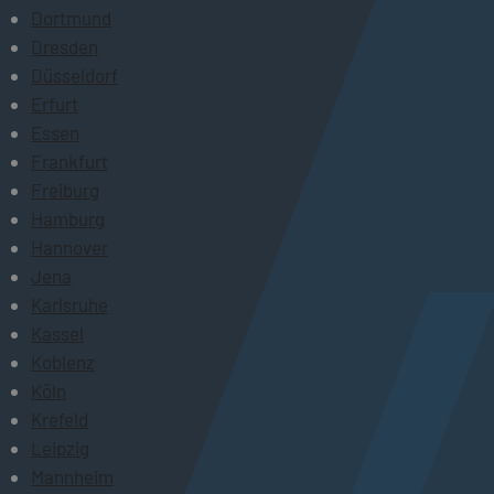
Dortmund
Dresden
Düsseldorf
Erfurt
Essen
Frankfurt
Freiburg
Hamburg
Hannover
Jena
Karlsruhe
Kassel
Koblenz
Köln
Krefeld
Leipzig
Mannheim