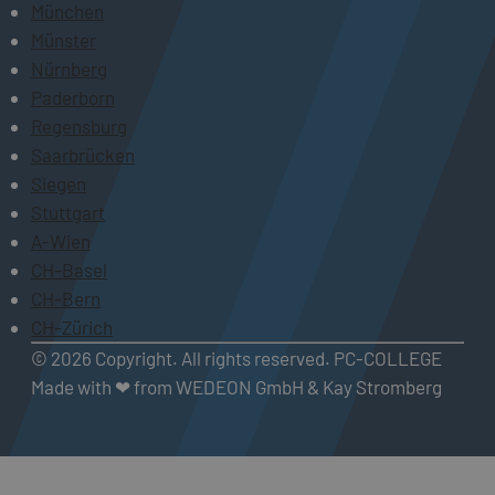
München
Münster
Nürnberg
Paderborn
Regensburg
Saarbrücken
Siegen
Stuttgart
A-Wien
CH-Basel
CH-Bern
CH-Zürich
© 2026 Copyright. All rights reserved. PC-COLLEGE
Made with ❤ from WEDEON GmbH & Kay Stromberg