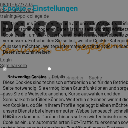
0800 - 5777 333
Cookie – Einstellungen
Rückruf-Service
training@pc-college.de
Wir freuen uns über Ihren Besuch auf unserer Webseite. Der
Ihrer personenbezogenen Daten ist uns sehr wichtig. Wir set
Cookies ein, um die Nutzerfreundlichkeit unserer Webseite z
verbessern. Entscheiden Sie selbst, welche Cookie-Kategori
zulassen möchten. Weitere Informationen finden Sie in unse
Datenschutzhinweisen
.
Login
Seminarkorb
Notwendige Cookies
Details
Suche
Diese Cookies sind technisch erforderlich und für den Betrieb
Seite notwendig. Sie ermöglichen Grundfunktionen und sorge
dass Sie die Webseite ansehen, Kurse auswählen und den
Seminarkorb befüllen können. Weiterhin erkennen wir mit die
von Cookies, ob Sie in Ihrem Profil eingeloggt bleiben möcht
unsere Dienste bei einem erneuten Webseitenbesuch schnel
Menü
nutzen zu können. Darüber hinaus setzen wir technisch not
Cookies ein, um automatisierten Bot-Traffic zu erkennen so
schädliche oder betrügerische Zugriffe auf unsere Systeme