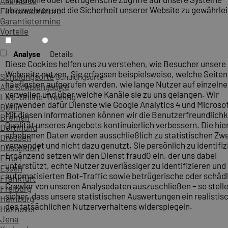
Alle Kurse
abzuwehren und die Sicherheit unserer Website zu gewährlei
Firmenseminare
Garantietermine
Vorteile
Analyse
Details
Diese Cookies helfen uns zu verstehen, wie Besucher unsere
Webseite nutzen. Sie erfassen beispielsweise, welche Seite
Schulungsorte
Schulungsorte
häufigsten aufgerufen werden, wie lange Nutzer auf einzelne
Alle Schulungsorte
verweilen und über welche Kanäle sie zu uns gelangen. Wir
Live-Online-Training
verwenden dafür Dienste wie Google Analytics 4 und Microsoft
Berlin
Mit diesen Informationen können wir die Benutzerfreundlichk
Bremen
Qualität unseres Angebots kontinuierlich verbessern. Die hie
Dortmund
erhobenen Daten werden ausschließlich zu statistischen Z
Dresden
verwendet und nicht dazu genutzt, Sie persönlich zu identifiz
Düsseldorf
Ergänzend setzen wir den Dienst fraud0 ein, der uns dabei
Erfurt
unterstützt, echte Nutzer zuverlässiger zu identifizieren und
Essen
automatisierten Bot-Traffic sowie betrügerische oder schäd
Frankfurt
Crawler von unseren Analysedaten auszuschließen – so stelle
Freiburg
sicher, dass unsere statistischen Auswertungen ein realistis
Hamburg
des tatsächlichen Nutzerverhaltens widerspiegeln.
Hannover
Jena