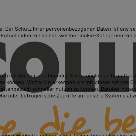
. Der Schutz Ihrer personenbezogenen Daten ist uns seh
 Entscheiden Sie selbst, welche Cookie-Kategorien Sie 
Suche
istration (SCADMIN)
 Betrieb der Seite notwendig. Sie ermöglichen Grundfun
 können. Weiterhin erkennen wir mit dieser Art von Cook
itenbesuch schneller nutzen zu können. Darüber hinaus
iche oder betrügerische Zugriffe auf unsere Systeme ab
edene Workloads verwalten
 und konfigurieren
nter durchführen
unsere Webseite nutzen. Sie erfassen beispielsweise, w