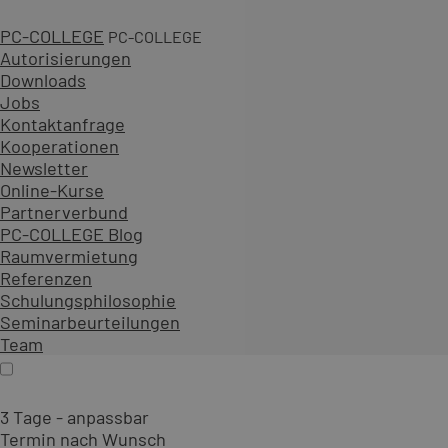
PC-COLLEGE
PC-COLLEGE
Autorisierungen
3 Tage
Downloads
Jobs
2.700,00 € zzgl. MwSt.
Kontaktanfrage
An 0 Standorten oder online
Kooperationen
Diesen Kurs als offenes Seminar buchen
Newsletter
Gemeinsam mit Teilnehmenden aus verschiedenen Unt
Online-Kurse
Als Präsenzseminar oder Live-Online-Training zu festen
Partnerverbund
PC-COLLEGE Blog
Inhalt erweitern
Raumvermietung
Präsenz
Online
Termin auswählen
Referenzen
Firmenschulung
Schulungsphilosophie
Seminarbeurteilungen
Team
3 Tage - anpassbar
Termin nach Wunsch