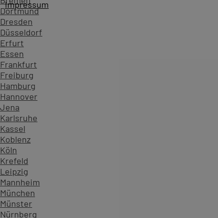
Bremen
Impressum
Dortmund
Dresden
Düsseldorf
Erfurt
Essen
Frankfurt
Freiburg
Hamburg
Hannover
Jena
Karlsruhe
Kassel
Startseite
Kursübersicht ...
Alle NetApp Kurse
NetApp -
Koblenz
Zahlen, die Vertrauen schaffen - überzeugen Sie sich sel
Köln
Krefeld
234.629
Leipzig
Teilnehmende
Mannheim
904
München
Seminarthemen
Münster
97.983
Nürnberg