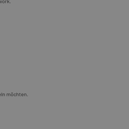
work.
eln möchten.