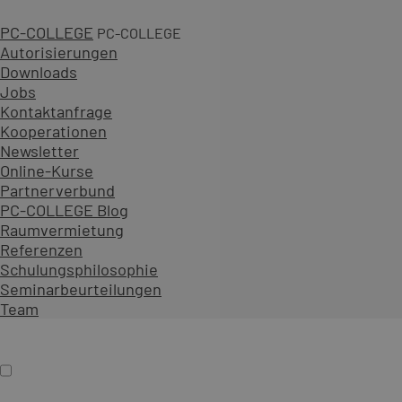
PC-COLLEGE
PC-COLLEGE
Autorisierungen
Downloads
Jobs
5 Tage
Kontaktanfrage
Kooperationen
ab 2.690,00 € zzgl. MwSt.
Newsletter
An 28 Standorten oder online
Online-Kurse
Diesen Kurs als offenes Seminar buchen
Partnerverbund
Gemeinsam mit Teilnehmenden aus verschiedenen Unt
PC-COLLEGE Blog
Als Präsenzseminar oder Live-Online-Training zu festen
Raumvermietung
Referenzen
Inhalt erweitern
Schulungsphilosophie
Präsenz
Online
Termin auswählen
Seminarbeurteilungen
Firmenschulung
Team