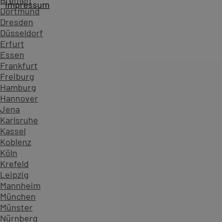
Bremen
Impressum
Dortmund
Dresden
Düsseldorf
Erfurt
Essen
Frankfurt
Freiburg
Hamburg
Hannover
Jena
Karlsruhe
Kassel
Koblenz
Köln
Startseite
Kursübersicht ...
C# .NET - Programmieren v
Krefeld
Zahlen, die Vertrauen schaffen - überzeugen Sie sich sel
Leipzig
Mannheim
234.599
München
Teilnehmende
Münster
904
Nürnberg