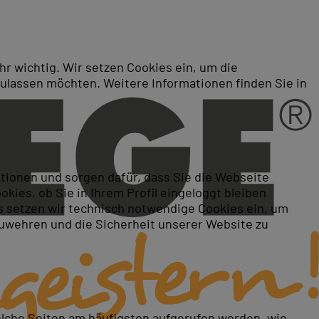
r wichtig. Wir setzen Cookies ein, um die
zulassen möchten. Weitere Informationen finden Sie in
 C# (MOC 20483)
ktionen und sorgen dafür, dass Sie die Webseite
ies, ob Sie in Ihrem Profil eingeloggt bleiben
 setzen wir technisch notwendige Cookies ein, um
zuwehren und die Sicherheit unserer Website zu
elche Seiten am häufigsten aufgerufen werden, wie