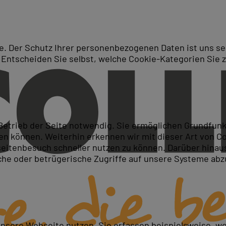
. Der Schutz Ihrer personenbezogenen Daten ist uns seh
 Entscheiden Sie selbst, welche Cookie-Kategorien Sie 
Suche
von Windowsanwendungen in
 Betrieb der Seite notwendig. Sie ermöglichen Grundfun
 können. Weiterhin erkennen wir mit dieser Art von Cook
itenbesuch schneller nutzen zu können. Darüber hinaus
iche oder betrügerische Zugriffe auf unsere Systeme ab
n
gen optimieren
unsere Webseite nutzen. Sie erfassen beispielsweise, w