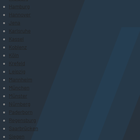
Hamburg
Hannover
Jena
Karlsruhe
Kassel
Koblenz
Köln
Krefeld
Leipzig
Mannheim
München
Münster
Nürnberg
Paderborn
Regensburg
Saarbrücken
Siegen