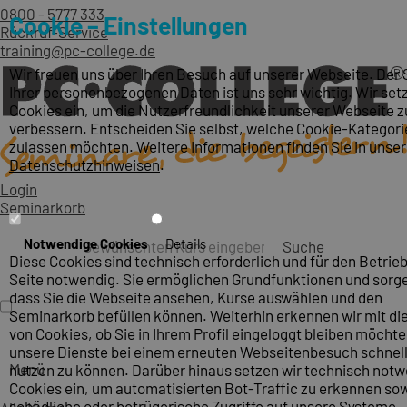
0800 - 5777 333
Cookie – Einstellungen
Rückruf-Service
training@pc-college.de
Wir freuen uns über Ihren Besuch auf unserer Webseite. Der
Ihrer personenbezogenen Daten ist uns sehr wichtig. Wir set
Cookies ein, um die Nutzerfreundlichkeit unserer Webseite z
verbessern. Entscheiden Sie selbst, welche Cookie-Kategori
zulassen möchten. Weitere Informationen finden Sie in unse
Datenschutzhinweisen
.
Login
Seminarkorb
Notwendige Cookies
Details
Suche
Diese Cookies sind technisch erforderlich und für den Betrieb
Seite notwendig. Sie ermöglichen Grundfunktionen und sorge
dass Sie die Webseite ansehen, Kurse auswählen und den
Seminarkorb befüllen können. Weiterhin erkennen wir mit die
von Cookies, ob Sie in Ihrem Profil eingeloggt bleiben möcht
unsere Dienste bei einem erneuten Webseitenbesuch schnel
Menü
nutzen zu können. Darüber hinaus setzen wir technisch not
Cookies ein, um automatisierten Bot-Traffic zu erkennen so
schädliche oder betrügerische Zugriffe auf unsere Systeme