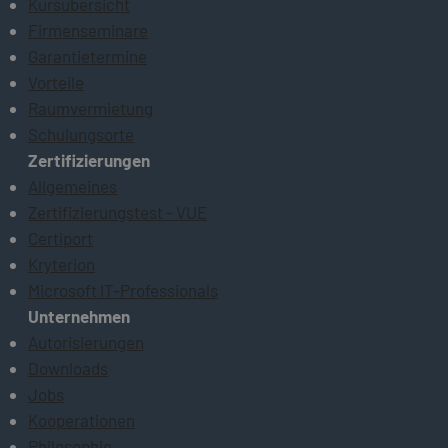
Kursübersicht
Firmenseminare
Garantietermine
Vorteile
Raumvermietung
Schulungsorte
Zertifizierungen
Allgemeines
Zertifizierungstest - VUE
Certiport
Kryterion
Microsoft IT-Professionals
Unternehmen
Autorisierungen
Downloads
Jobs
Kooperationen
Philosophie