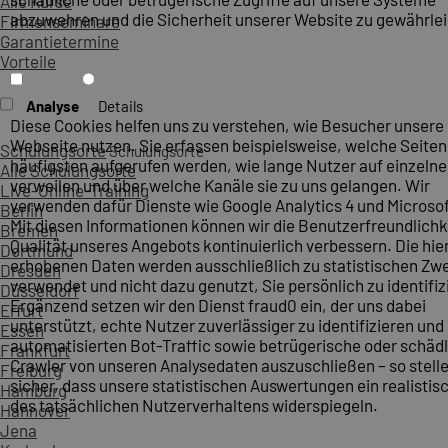
Alle Kurse
abzuwehren und die Sicherheit unserer Website zu gewährlei
Firmenseminare
Garantietermine
Vorteile
Analyse
Details
Diese Cookies helfen uns zu verstehen, wie Besucher unsere
Webseite nutzen. Sie erfassen beispielsweise, welche Seite
Schulungsorte
Schulungsorte
häufigsten aufgerufen werden, wie lange Nutzer auf einzelne
Alle Schulungsorte
verweilen und über welche Kanäle sie zu uns gelangen. Wir
Live-Online-Training
verwenden dafür Dienste wie Google Analytics 4 und Microsoft
Berlin
Mit diesen Informationen können wir die Benutzerfreundlichk
Bremen
Qualität unseres Angebots kontinuierlich verbessern. Die hie
Dortmund
erhobenen Daten werden ausschließlich zu statistischen Z
Dresden
verwendet und nicht dazu genutzt, Sie persönlich zu identifiz
Düsseldorf
Ergänzend setzen wir den Dienst fraud0 ein, der uns dabei
Erfurt
unterstützt, echte Nutzer zuverlässiger zu identifizieren und
Essen
automatisierten Bot-Traffic sowie betrügerische oder schäd
Frankfurt
Crawler von unseren Analysedaten auszuschließen – so stelle
Freiburg
sicher, dass unsere statistischen Auswertungen ein realistis
Hamburg
des tatsächlichen Nutzerverhaltens widerspiegeln.
Hannover
Jena