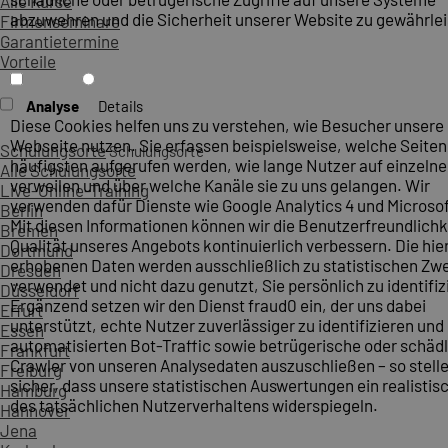
Alle Kurse
abzuwehren und die Sicherheit unserer Website zu gewährlei
Firmenseminare
Garantietermine
Vorteile
Analyse
Details
Diese Cookies helfen uns zu verstehen, wie Besucher unsere
Webseite nutzen. Sie erfassen beispielsweise, welche Seite
Schulungsorte
Schulungsorte
häufigsten aufgerufen werden, wie lange Nutzer auf einzelne
Alle Schulungsorte
verweilen und über welche Kanäle sie zu uns gelangen. Wir
Live-Online-Training
verwenden dafür Dienste wie Google Analytics 4 und Microsoft
Berlin
Mit diesen Informationen können wir die Benutzerfreundlichk
Bremen
Qualität unseres Angebots kontinuierlich verbessern. Die hie
Dortmund
erhobenen Daten werden ausschließlich zu statistischen Z
Dresden
verwendet und nicht dazu genutzt, Sie persönlich zu identifiz
Düsseldorf
Ergänzend setzen wir den Dienst fraud0 ein, der uns dabei
Erfurt
unterstützt, echte Nutzer zuverlässiger zu identifizieren und
Essen
automatisierten Bot-Traffic sowie betrügerische oder schäd
Frankfurt
Crawler von unseren Analysedaten auszuschließen – so stelle
Freiburg
sicher, dass unsere statistischen Auswertungen ein realistis
Hamburg
des tatsächlichen Nutzerverhaltens widerspiegeln.
Hannover
Jena