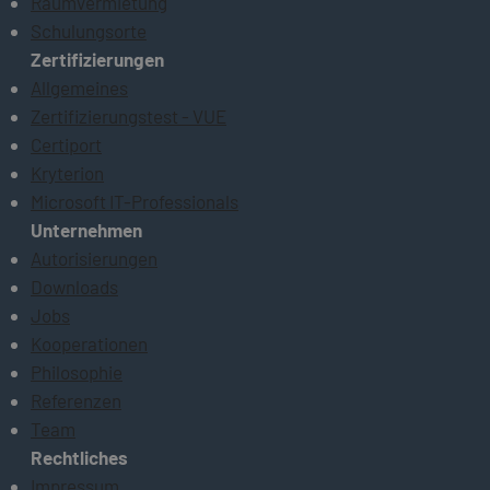
Raumvermietung
Schulungsorte
Zertifizierungen
Allgemeines
Zertifizierungstest - VUE
Certiport
Kryterion
Microsoft IT-Professionals
Unternehmen
Autorisierungen
Downloads
Jobs
Kooperationen
Philosophie
Referenzen
Team
Rechtliches
Impressum