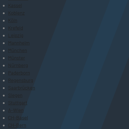
Kassel
Koblenz
Köln
Krefeld
Leipzig
Mannheim
München
Münster
Nürnberg
Paderborn
Regensburg
Saarbrücken
Siegen
Stuttgart
A-Wien
CH-Basel
CH-Bern