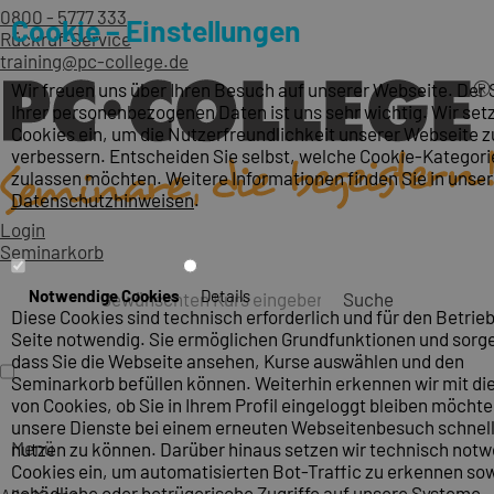
0800 - 5777 333
Cookie – Einstellungen
Rückruf-Service
training@pc-college.de
Wir freuen uns über Ihren Besuch auf unserer Webseite. Der
Ihrer personenbezogenen Daten ist uns sehr wichtig. Wir set
Cookies ein, um die Nutzerfreundlichkeit unserer Webseite z
verbessern. Entscheiden Sie selbst, welche Cookie-Kategori
zulassen möchten. Weitere Informationen finden Sie in unse
Datenschutzhinweisen
.
Login
Seminarkorb
Notwendige Cookies
Details
Suche
Diese Cookies sind technisch erforderlich und für den Betrieb
Seite notwendig. Sie ermöglichen Grundfunktionen und sorge
dass Sie die Webseite ansehen, Kurse auswählen und den
Seminarkorb befüllen können. Weiterhin erkennen wir mit die
von Cookies, ob Sie in Ihrem Profil eingeloggt bleiben möcht
unsere Dienste bei einem erneuten Webseitenbesuch schnel
Menü
nutzen zu können. Darüber hinaus setzen wir technisch not
Cookies ein, um automatisierten Bot-Traffic zu erkennen so
schädliche oder betrügerische Zugriffe auf unsere Systeme