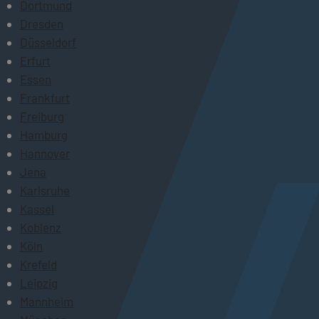
Dortmund
Dresden
Düsseldorf
Erfurt
Essen
Frankfurt
Freiburg
Hamburg
Hannover
Jena
Karlsruhe
Kassel
Koblenz
Köln
Krefeld
Leipzig
Mannheim