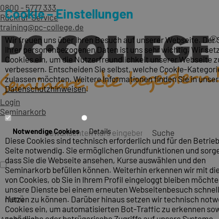
0800 - 5777 333
Cookie – Einstellungen
Rückruf-Service
training@pc-college.de
Wir freuen uns über Ihren Besuch auf unserer Webseite. Der
Ihrer personenbezogenen Daten ist uns sehr wichtig. Wir set
Cookies ein, um die Nutzerfreundlichkeit unserer Webseite z
verbessern. Entscheiden Sie selbst, welche Cookie-Kategori
zulassen möchten. Weitere Informationen finden Sie in unse
Datenschutzhinweisen
.
Login
Seminarkorb
Notwendige Cookies
Details
Suche
Diese Cookies sind technisch erforderlich und für den Betrieb
Seite notwendig. Sie ermöglichen Grundfunktionen und sorge
dass Sie die Webseite ansehen, Kurse auswählen und den
Seminarkorb befüllen können. Weiterhin erkennen wir mit die
von Cookies, ob Sie in Ihrem Profil eingeloggt bleiben möcht
unsere Dienste bei einem erneuten Webseitenbesuch schnel
Menü
nutzen zu können. Darüber hinaus setzen wir technisch not
Cookies ein, um automatisierten Bot-Traffic zu erkennen so
schädliche oder betrügerische Zugriffe auf unsere Systeme