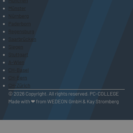
München
Münster
Nürnberg
Paderborn
Regensburg
Saarbrücken
Siegen
Stuttgart
A-Wien
CH-Basel
CH-Bern
CH-Zürich
© 2026 Copyright. All rights reserved. PC-COLLEGE
Made with ❤ from WEDEON GmbH & Kay Stromberg