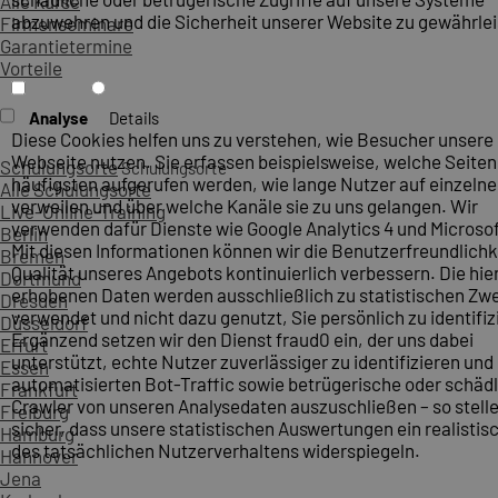
Alle Kurse
abzuwehren und die Sicherheit unserer Website zu gewährlei
Firmenseminare
Garantietermine
Vorteile
Analyse
Details
Diese Cookies helfen uns zu verstehen, wie Besucher unsere
Webseite nutzen. Sie erfassen beispielsweise, welche Seite
Schulungsorte
Schulungsorte
häufigsten aufgerufen werden, wie lange Nutzer auf einzelne
Alle Schulungsorte
verweilen und über welche Kanäle sie zu uns gelangen. Wir
Live-Online-Training
verwenden dafür Dienste wie Google Analytics 4 und Microsoft
Berlin
Mit diesen Informationen können wir die Benutzerfreundlichk
Bremen
Qualität unseres Angebots kontinuierlich verbessern. Die hie
Dortmund
erhobenen Daten werden ausschließlich zu statistischen Z
Dresden
verwendet und nicht dazu genutzt, Sie persönlich zu identifiz
Düsseldorf
Ergänzend setzen wir den Dienst fraud0 ein, der uns dabei
Erfurt
unterstützt, echte Nutzer zuverlässiger zu identifizieren und
Essen
automatisierten Bot-Traffic sowie betrügerische oder schäd
Frankfurt
Crawler von unseren Analysedaten auszuschließen – so stelle
Freiburg
sicher, dass unsere statistischen Auswertungen ein realistis
Hamburg
des tatsächlichen Nutzerverhaltens widerspiegeln.
Hannover
Jena