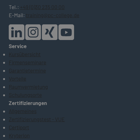
Tel.:
+49 (0)30 235 00 00
E-Mail:
training@pc-college.de
Service
Kursübersicht
Firmenseminare
Garantietermine
Vorteile
Raumvermietung
Schulungsorte
Zertifizierungen
Allgemeines
Zertifizierungstest - VUE
Certiport
Kryterion