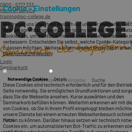
0800 - 5777 333
Cookie – Einstellungen
Rückruf-Service
training@pc-college.de
Wir freuen uns über Ihren Besuch auf unserer Webseite. Der
Ihrer personenbezogenen Daten ist uns sehr wichtig. Wir set
Cookies ein, um die Nutzerfreundlichkeit unserer Webseite z
verbessern. Entscheiden Sie selbst, welche Cookie-Kategori
zulassen möchten. Weitere Informationen finden Sie in unse
Datenschutzhinweisen
.
Login
Seminarkorb
Notwendige Cookies
Details
Suche
Diese Cookies sind technisch erforderlich und für den Betrieb
Seite notwendig. Sie ermöglichen Grundfunktionen und sorge
dass Sie die Webseite ansehen, Kurse auswählen und den
Seminarkorb befüllen können. Weiterhin erkennen wir mit die
von Cookies, ob Sie in Ihrem Profil eingeloggt bleiben möcht
unsere Dienste bei einem erneuten Webseitenbesuch schnel
Menü
nutzen zu können. Darüber hinaus setzen wir technisch not
Cookies ein, um automatisierten Bot-Traffic zu erkennen so
schädliche oder betrügerische Zugriffe auf unsere Systeme