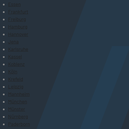
Essen
Frankfurt
Freiburg
Hamburg
Hannover
Jena
Karlsruhe
Kassel
Koblenz
Köln
Krefeld
Leipzig
Mannheim
München
Münster
Nürnberg
Paderborn