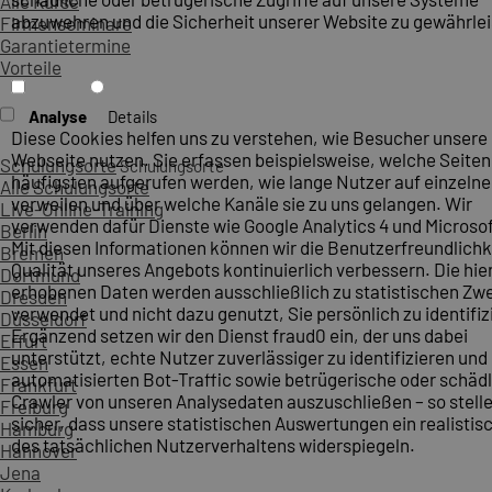
Alle Kurse
abzuwehren und die Sicherheit unserer Website zu gewährlei
Firmenseminare
Garantietermine
Vorteile
Analyse
Details
Diese Cookies helfen uns zu verstehen, wie Besucher unsere
Webseite nutzen. Sie erfassen beispielsweise, welche Seite
Schulungsorte
Schulungsorte
häufigsten aufgerufen werden, wie lange Nutzer auf einzelne
Alle Schulungsorte
verweilen und über welche Kanäle sie zu uns gelangen. Wir
Live-Online-Training
verwenden dafür Dienste wie Google Analytics 4 und Microsoft
Berlin
Mit diesen Informationen können wir die Benutzerfreundlichk
Bremen
Qualität unseres Angebots kontinuierlich verbessern. Die hie
Dortmund
erhobenen Daten werden ausschließlich zu statistischen Z
Dresden
verwendet und nicht dazu genutzt, Sie persönlich zu identifiz
Düsseldorf
Ergänzend setzen wir den Dienst fraud0 ein, der uns dabei
Erfurt
unterstützt, echte Nutzer zuverlässiger zu identifizieren und
Essen
automatisierten Bot-Traffic sowie betrügerische oder schäd
Frankfurt
Crawler von unseren Analysedaten auszuschließen – so stelle
Freiburg
sicher, dass unsere statistischen Auswertungen ein realistis
Hamburg
des tatsächlichen Nutzerverhaltens widerspiegeln.
Hannover
Jena