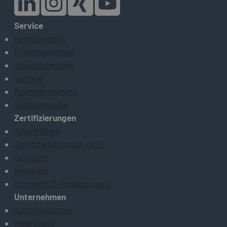
Service
Kursübersicht
Firmenseminare
Garantietermine
Vorteile
Raumvermietung
Schulungsorte
Zertifizierungen
Allgemeines
Zertifizierungstest - VUE
Certiport
Kryterion
Microsoft IT-Professionals
Unternehmen
Autorisierungen
Downloads