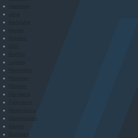
Hannover
Jena
Karlsruhe
Kassel
Koblenz
Köln
Krefeld
Leipzig
Mannheim
München
Münster
Nürnberg
Paderborn
Regensburg
Saarbrücken
Siegen
Stuttgart