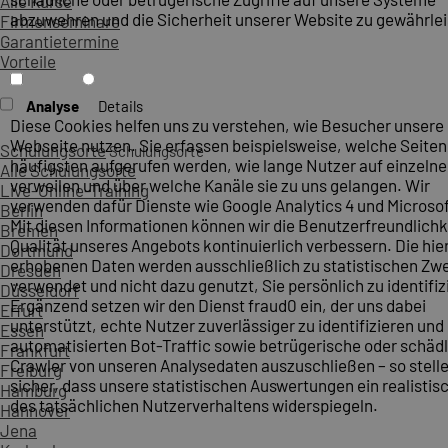
Alle Kurse
abzuwehren und die Sicherheit unserer Website zu gewährlei
Firmenseminare
Garantietermine
Vorteile
Analyse
Details
Diese Cookies helfen uns zu verstehen, wie Besucher unsere
Webseite nutzen. Sie erfassen beispielsweise, welche Seite
Schulungsorte
Schulungsorte
häufigsten aufgerufen werden, wie lange Nutzer auf einzelne
Alle Schulungsorte
verweilen und über welche Kanäle sie zu uns gelangen. Wir
Live-Online-Training
verwenden dafür Dienste wie Google Analytics 4 und Microsoft
Berlin
Mit diesen Informationen können wir die Benutzerfreundlichk
Bremen
Qualität unseres Angebots kontinuierlich verbessern. Die hie
Dortmund
erhobenen Daten werden ausschließlich zu statistischen Z
Dresden
verwendet und nicht dazu genutzt, Sie persönlich zu identifiz
Düsseldorf
Ergänzend setzen wir den Dienst fraud0 ein, der uns dabei
Erfurt
unterstützt, echte Nutzer zuverlässiger zu identifizieren und
Essen
automatisierten Bot-Traffic sowie betrügerische oder schäd
Frankfurt
Crawler von unseren Analysedaten auszuschließen – so stelle
Freiburg
sicher, dass unsere statistischen Auswertungen ein realistis
Hamburg
des tatsächlichen Nutzerverhaltens widerspiegeln.
Hannover
Jena