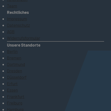
Team
Rechtliches
Impressum
Datenschutz
AGB
Widerrufsformular
Unsere Standorte
Berlin
Bremen
Dortmund
Dresden
Düsseldorf
Erfurt
Essen
Frankfurt
Freiburg
Hamburg