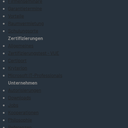
Firmenseminare
Garantietermine
Vorteile
Raumvermietung
Schulungsorte
Zertifizierungen
Allgemeines
Zertifizierungstest - VUE
Certiport
Kryterion
Microsoft IT-Professionals
Unternehmen
Autorisierungen
Downloads
Jobs
Kooperationen
Philosophie
Referenzen