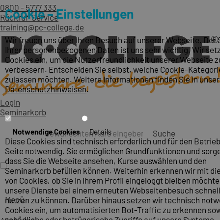
0800 - 5777 333
Cookie – Einstellungen
Rückruf-Service
training@pc-college.de
Wir freuen uns über Ihren Besuch auf unserer Webseite. Der
Ihrer personenbezogenen Daten ist uns sehr wichtig. Wir set
Cookies ein, um die Nutzerfreundlichkeit unserer Webseite z
verbessern. Entscheiden Sie selbst, welche Cookie-Kategori
zulassen möchten. Weitere Informationen finden Sie in unse
Datenschutzhinweisen
.
Login
Seminarkorb
Notwendige Cookies
Details
Suche
Diese Cookies sind technisch erforderlich und für den Betrieb
Seite notwendig. Sie ermöglichen Grundfunktionen und sorge
dass Sie die Webseite ansehen, Kurse auswählen und den
Seminarkorb befüllen können. Weiterhin erkennen wir mit die
von Cookies, ob Sie in Ihrem Profil eingeloggt bleiben möcht
unsere Dienste bei einem erneuten Webseitenbesuch schnel
Menü
nutzen zu können. Darüber hinaus setzen wir technisch not
Cookies ein, um automatisierten Bot-Traffic zu erkennen so
schädliche oder betrügerische Zugriffe auf unsere Systeme