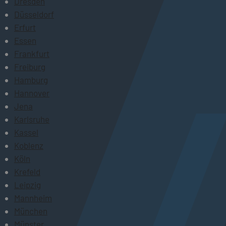
Dresden
Düsseldorf
Erfurt
Essen
Frankfurt
Freiburg
Hamburg
Hannover
Jena
Karlsruhe
Kassel
Koblenz
Köln
Krefeld
Leipzig
Mannheim
München
Münster