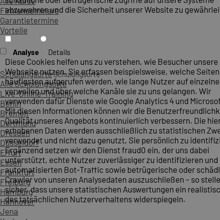
Alle Kurse
abzuwehren und die Sicherheit unserer Website zu gewährlei
Firmenseminare
Garantietermine
Vorteile
Analyse
Details
Diese Cookies helfen uns zu verstehen, wie Besucher unsere
Webseite nutzen. Sie erfassen beispielsweise, welche Seite
Schulungsorte
Schulungsorte
häufigsten aufgerufen werden, wie lange Nutzer auf einzelne
Alle Schulungsorte
verweilen und über welche Kanäle sie zu uns gelangen. Wir
Live-Online-Training
verwenden dafür Dienste wie Google Analytics 4 und Microsoft
Berlin
Mit diesen Informationen können wir die Benutzerfreundlichk
Bremen
Qualität unseres Angebots kontinuierlich verbessern. Die hie
Dortmund
erhobenen Daten werden ausschließlich zu statistischen Z
Dresden
verwendet und nicht dazu genutzt, Sie persönlich zu identifiz
Düsseldorf
Ergänzend setzen wir den Dienst fraud0 ein, der uns dabei
Erfurt
unterstützt, echte Nutzer zuverlässiger zu identifizieren und
Essen
automatisierten Bot-Traffic sowie betrügerische oder schäd
Frankfurt
Crawler von unseren Analysedaten auszuschließen – so stelle
Freiburg
sicher, dass unsere statistischen Auswertungen ein realistis
Hamburg
des tatsächlichen Nutzerverhaltens widerspiegeln.
Hannover
Jena