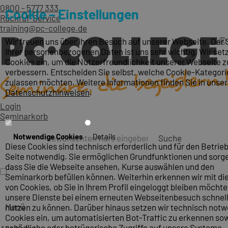
0800 - 5777 333
Cookie – Einstellungen
Rückruf-Service
training@pc-college.de
Wir freuen uns über Ihren Besuch auf unserer Webseite. Der
Ihrer personenbezogenen Daten ist uns sehr wichtig. Wir set
Cookies ein, um die Nutzerfreundlichkeit unserer Webseite z
verbessern. Entscheiden Sie selbst, welche Cookie-Kategori
zulassen möchten. Weitere Informationen finden Sie in unse
Datenschutzhinweisen
.
Login
Seminarkorb
Notwendige Cookies
Details
Suche
Diese Cookies sind technisch erforderlich und für den Betrieb
Seite notwendig. Sie ermöglichen Grundfunktionen und sorge
dass Sie die Webseite ansehen, Kurse auswählen und den
Seminarkorb befüllen können. Weiterhin erkennen wir mit die
von Cookies, ob Sie in Ihrem Profil eingeloggt bleiben möcht
unsere Dienste bei einem erneuten Webseitenbesuch schnel
Menü
nutzen zu können. Darüber hinaus setzen wir technisch not
Cookies ein, um automatisierten Bot-Traffic zu erkennen so
schädliche oder betrügerische Zugriffe auf unsere Systeme