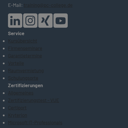
E-Mail:
training@pc-college.de
Service
Kursübersicht
Firmenseminare
Garantietermine
Vorteile
Raumvermietung
Schulungsorte
Zertifizierungen
Allgemeines
Zertifizierungstest - VUE
Certiport
Kryterion
Microsoft IT-Professionals