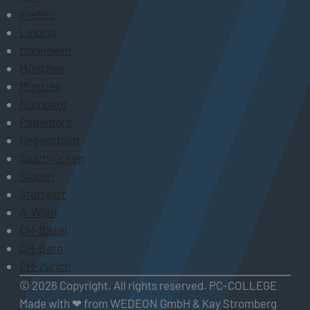
Krefeld
Leipzig
Mannheim
München
Münster
Nürnberg
Paderborn
Regensburg
Saarbrücken
Siegen
Stuttgart
A-Wien
CH-Basel
CH-Bern
CH-Zürich
© 2026 Copyright. All rights reserved. PC-COLLEGE
Made with ❤ from WEDEON GmbH & Kay Stromberg