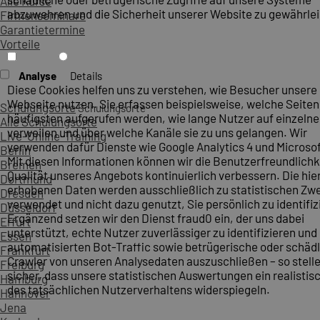
Alle Kurse
abzuwehren und die Sicherheit unserer Website zu gewährlei
Firmenseminare
Garantietermine
Vorteile
Analyse
Details
Diese Cookies helfen uns zu verstehen, wie Besucher unsere
Webseite nutzen. Sie erfassen beispielsweise, welche Seite
Schulungsorte
Schulungsorte
häufigsten aufgerufen werden, wie lange Nutzer auf einzelne
Alle Schulungsorte
verweilen und über welche Kanäle sie zu uns gelangen. Wir
Live-Online-Training
verwenden dafür Dienste wie Google Analytics 4 und Microsoft
Berlin
Mit diesen Informationen können wir die Benutzerfreundlichk
Bremen
Qualität unseres Angebots kontinuierlich verbessern. Die hie
Dortmund
erhobenen Daten werden ausschließlich zu statistischen Z
Dresden
verwendet und nicht dazu genutzt, Sie persönlich zu identifiz
Düsseldorf
Ergänzend setzen wir den Dienst fraud0 ein, der uns dabei
Erfurt
unterstützt, echte Nutzer zuverlässiger zu identifizieren und
Essen
automatisierten Bot-Traffic sowie betrügerische oder schäd
Frankfurt
Crawler von unseren Analysedaten auszuschließen – so stelle
Freiburg
sicher, dass unsere statistischen Auswertungen ein realistis
Hamburg
des tatsächlichen Nutzerverhaltens widerspiegeln.
Hannover
Jena