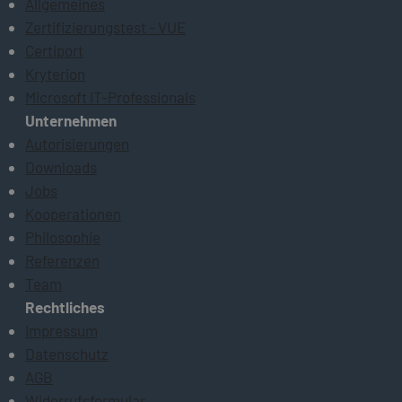
Allgemeines
Zertifizierungstest - VUE
Certiport
Kryterion
Microsoft IT-Professionals
Unternehmen
Autorisierungen
Downloads
Jobs
Kooperationen
Philosophie
Referenzen
Team
Rechtliches
Impressum
Datenschutz
AGB
Widerrufsformular