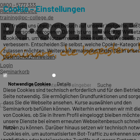
0800 - 5777 333
Cookie – Einstellungen
Rückruf-Service
training@pc-college.de
Wir freuen uns über Ihren Besuch auf unserer Webseite. Der
Ihrer personenbezogenen Daten ist uns sehr wichtig. Wir set
Cookies ein, um die Nutzerfreundlichkeit unserer Webseite z
verbessern. Entscheiden Sie selbst, welche Cookie-Kategori
zulassen möchten. Weitere Informationen finden Sie in unse
Datenschutzhinweisen
.
Login
Seminarkorb
Notwendige Cookies
Details
Suche
Diese Cookies sind technisch erforderlich und für den Betrieb
Seite notwendig. Sie ermöglichen Grundfunktionen und sorge
dass Sie die Webseite ansehen, Kurse auswählen und den
Seminarkorb befüllen können. Weiterhin erkennen wir mit die
von Cookies, ob Sie in Ihrem Profil eingeloggt bleiben möcht
unsere Dienste bei einem erneuten Webseitenbesuch schnel
Menü
nutzen zu können. Darüber hinaus setzen wir technisch not
Cookies ein, um automatisierten Bot-Traffic zu erkennen so
schädliche oder betrügerische Zugriffe auf unsere Systeme