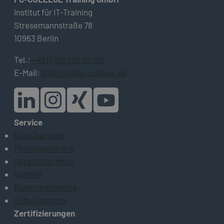
Institut für IT-Training
Stresemannstraße 78
10963 Berlin
Tel.:
+49 (0)30 235 00 00
E-Mail:
training@pc-college.de
Service
Kursübersicht
Firmenseminare
Garantietermine
Vorteile
Raumvermietung
Schulungsorte
Zertifizierungen