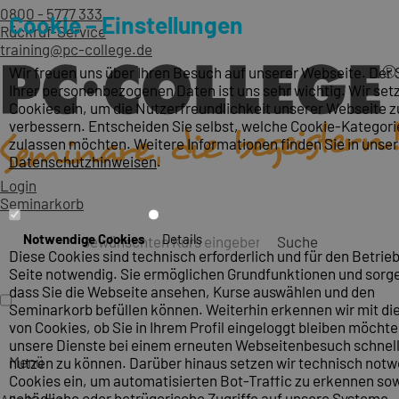
0800 - 5777 333
Cookie – Einstellungen
Rückruf-Service
training@pc-college.de
Wir freuen uns über Ihren Besuch auf unserer Webseite. Der
Ihrer personenbezogenen Daten ist uns sehr wichtig. Wir set
Cookies ein, um die Nutzerfreundlichkeit unserer Webseite z
verbessern. Entscheiden Sie selbst, welche Cookie-Kategori
zulassen möchten. Weitere Informationen finden Sie in unse
Datenschutzhinweisen
.
Login
Seminarkorb
Notwendige Cookies
Details
Suche
Diese Cookies sind technisch erforderlich und für den Betrieb
Seite notwendig. Sie ermöglichen Grundfunktionen und sorge
dass Sie die Webseite ansehen, Kurse auswählen und den
Seminarkorb befüllen können. Weiterhin erkennen wir mit die
von Cookies, ob Sie in Ihrem Profil eingeloggt bleiben möcht
unsere Dienste bei einem erneuten Webseitenbesuch schnel
Menü
nutzen zu können. Darüber hinaus setzen wir technisch not
Cookies ein, um automatisierten Bot-Traffic zu erkennen so
schädliche oder betrügerische Zugriffe auf unsere Systeme