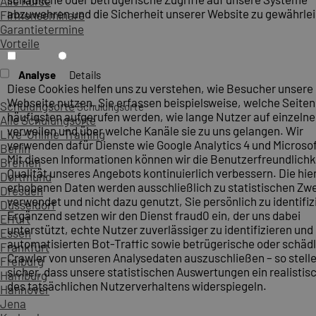
Alle Kurse
abzuwehren und die Sicherheit unserer Website zu gewährlei
Firmenseminare
Garantietermine
Vorteile
Analyse
Details
Diese Cookies helfen uns zu verstehen, wie Besucher unsere
Webseite nutzen. Sie erfassen beispielsweise, welche Seite
Schulungsorte
Schulungsorte
häufigsten aufgerufen werden, wie lange Nutzer auf einzelne
Alle Schulungsorte
verweilen und über welche Kanäle sie zu uns gelangen. Wir
Live-Online-Training
verwenden dafür Dienste wie Google Analytics 4 und Microsoft
Berlin
Mit diesen Informationen können wir die Benutzerfreundlichk
Bremen
Qualität unseres Angebots kontinuierlich verbessern. Die hie
Dortmund
erhobenen Daten werden ausschließlich zu statistischen Z
Dresden
verwendet und nicht dazu genutzt, Sie persönlich zu identifiz
Düsseldorf
Ergänzend setzen wir den Dienst fraud0 ein, der uns dabei
Erfurt
unterstützt, echte Nutzer zuverlässiger zu identifizieren und
Essen
automatisierten Bot-Traffic sowie betrügerische oder schäd
Frankfurt
Crawler von unseren Analysedaten auszuschließen – so stelle
Freiburg
sicher, dass unsere statistischen Auswertungen ein realistis
Hamburg
des tatsächlichen Nutzerverhaltens widerspiegeln.
Hannover
Jena