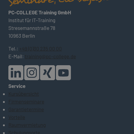
PC-COLLEGE Training GmbH
Institut für IT-Training
Stresemannstraße 78
10963 Berlin
Tel.:
+49 (0)30 235 00 00
E-Mail:
training@pc-college.de
Service
Kursübersicht
Firmenseminare
Garantietermine
Vorteile
Raumvermietung
Schulungsorte