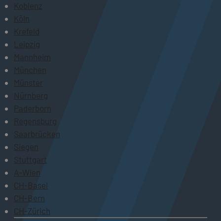
Koblenz
Köln
Krefeld
Leipzig
Mannheim
München
Münster
Nürnberg
Paderborn
Regensburg
Saarbrücken
Siegen
Stuttgart
A-Wien
CH-Basel
CH-Bern
CH-Zürich