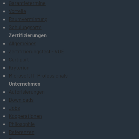
Garantietermine
Vorteile
Raumvermietung
Schulungsorte
Zertifizierungen
Allgemeines
Zertifizierungstest - VUE
Certiport
Kryterion
Microsoft IT-Professionals
Unternehmen
Autorisierungen
Downloads
Jobs
Kooperationen
Philosophie
Referenzen