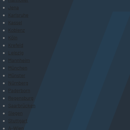
Jena
Karlsruhe
Kassel
Koblenz
Köln
Krefeld
Leipzig
Mannheim
München
Münster
Nürnberg
Paderborn
Regensburg
Saarbrücken
Siegen
Stuttgart
A-Wien