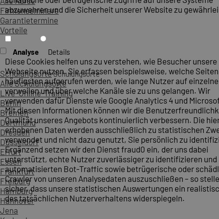
Alle Kurse
abzuwehren und die Sicherheit unserer Website zu gewährlei
Firmenseminare
Garantietermine
Vorteile
Analyse
Details
Diese Cookies helfen uns zu verstehen, wie Besucher unsere
Webseite nutzen. Sie erfassen beispielsweise, welche Seite
Schulungsorte
Schulungsorte
häufigsten aufgerufen werden, wie lange Nutzer auf einzelne
Alle Schulungsorte
verweilen und über welche Kanäle sie zu uns gelangen. Wir
Live-Online-Training
verwenden dafür Dienste wie Google Analytics 4 und Microsoft
Berlin
Mit diesen Informationen können wir die Benutzerfreundlichk
Bremen
Qualität unseres Angebots kontinuierlich verbessern. Die hie
Dortmund
erhobenen Daten werden ausschließlich zu statistischen Z
Dresden
verwendet und nicht dazu genutzt, Sie persönlich zu identifiz
Düsseldorf
Ergänzend setzen wir den Dienst fraud0 ein, der uns dabei
Erfurt
unterstützt, echte Nutzer zuverlässiger zu identifizieren und
Essen
automatisierten Bot-Traffic sowie betrügerische oder schäd
Frankfurt
Crawler von unseren Analysedaten auszuschließen – so stelle
Freiburg
sicher, dass unsere statistischen Auswertungen ein realistis
Hamburg
des tatsächlichen Nutzerverhaltens widerspiegeln.
Hannover
Jena