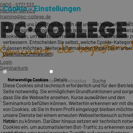
0800 - 5777 333
Cookie – Einstellungen
Rückruf-Service
training@pc-college.de
Wir freuen uns über Ihren Besuch auf unserer Webseite. Der
Ihrer personenbezogenen Daten ist uns sehr wichtig. Wir set
Cookies ein, um die Nutzerfreundlichkeit unserer Webseite z
verbessern. Entscheiden Sie selbst, welche Cookie-Kategori
zulassen möchten. Weitere Informationen finden Sie in unse
Datenschutzhinweisen
.
Login
Seminarkorb
Notwendige Cookies
Details
Suche
Diese Cookies sind technisch erforderlich und für den Betrieb
Seite notwendig. Sie ermöglichen Grundfunktionen und sorge
dass Sie die Webseite ansehen, Kurse auswählen und den
Seminarkorb befüllen können. Weiterhin erkennen wir mit die
von Cookies, ob Sie in Ihrem Profil eingeloggt bleiben möcht
unsere Dienste bei einem erneuten Webseitenbesuch schnel
Menü
nutzen zu können. Darüber hinaus setzen wir technisch not
Cookies ein, um automatisierten Bot-Traffic zu erkennen so
schädliche oder betrügerische Zugriffe auf unsere Systeme