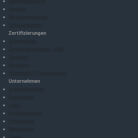
Garantietermine
Vorteile
Raumvermietung
Schulungsorte
Zertifizierungen
Allgemeines
Zertifizierungstest - VUE
Certiport
Kryterion
Microsoft IT-Professionals
Unternehmen
Autorisierungen
Downloads
Jobs
Kooperationen
Philosophie
Referenzen
Team