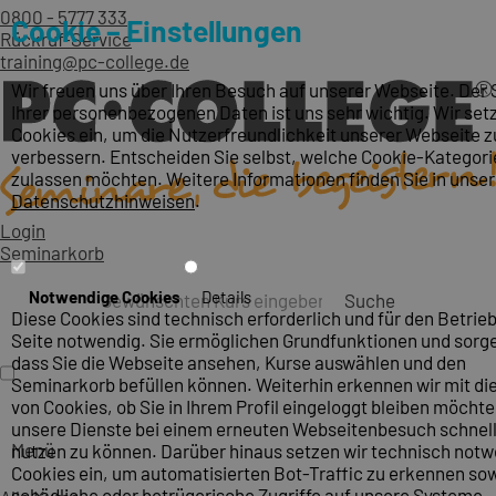
0800 - 5777 333
Cookie – Einstellungen
Rückruf-Service
training@pc-college.de
Wir freuen uns über Ihren Besuch auf unserer Webseite. Der
Ihrer personenbezogenen Daten ist uns sehr wichtig. Wir set
Cookies ein, um die Nutzerfreundlichkeit unserer Webseite z
verbessern. Entscheiden Sie selbst, welche Cookie-Kategori
zulassen möchten. Weitere Informationen finden Sie in unse
Datenschutzhinweisen
.
Login
Seminarkorb
Notwendige Cookies
Details
Suche
Diese Cookies sind technisch erforderlich und für den Betrieb
Seite notwendig. Sie ermöglichen Grundfunktionen und sorge
dass Sie die Webseite ansehen, Kurse auswählen und den
Seminarkorb befüllen können. Weiterhin erkennen wir mit die
von Cookies, ob Sie in Ihrem Profil eingeloggt bleiben möcht
unsere Dienste bei einem erneuten Webseitenbesuch schnel
Menü
nutzen zu können. Darüber hinaus setzen wir technisch not
Cookies ein, um automatisierten Bot-Traffic zu erkennen so
schädliche oder betrügerische Zugriffe auf unsere Systeme