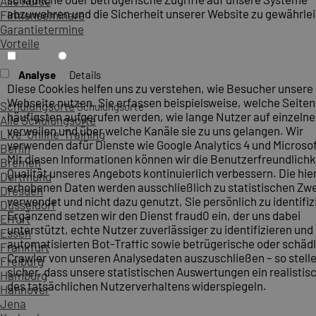
Alle Kurse
abzuwehren und die Sicherheit unserer Website zu gewährlei
Firmenseminare
Garantietermine
Vorteile
Analyse
Details
Diese Cookies helfen uns zu verstehen, wie Besucher unsere
Webseite nutzen. Sie erfassen beispielsweise, welche Seite
Schulungsorte
Schulungsorte
häufigsten aufgerufen werden, wie lange Nutzer auf einzelne
Alle Schulungsorte
verweilen und über welche Kanäle sie zu uns gelangen. Wir
Live-Online-Training
verwenden dafür Dienste wie Google Analytics 4 und Microsoft
Berlin
Mit diesen Informationen können wir die Benutzerfreundlichk
Bremen
Qualität unseres Angebots kontinuierlich verbessern. Die hie
Dortmund
erhobenen Daten werden ausschließlich zu statistischen Z
Dresden
verwendet und nicht dazu genutzt, Sie persönlich zu identifiz
Düsseldorf
Ergänzend setzen wir den Dienst fraud0 ein, der uns dabei
Erfurt
unterstützt, echte Nutzer zuverlässiger zu identifizieren und
Essen
automatisierten Bot-Traffic sowie betrügerische oder schäd
Frankfurt
Crawler von unseren Analysedaten auszuschließen – so stelle
Freiburg
sicher, dass unsere statistischen Auswertungen ein realistis
Hamburg
des tatsächlichen Nutzerverhaltens widerspiegeln.
Hannover
Jena