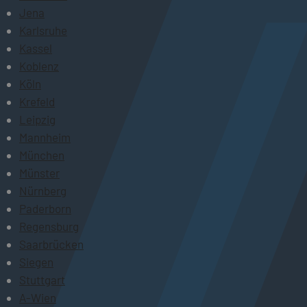
Jena
Karlsruhe
Kassel
Koblenz
Köln
Krefeld
Leipzig
Mannheim
München
Münster
Nürnberg
Paderborn
Regensburg
Saarbrücken
Siegen
Stuttgart
A-Wien