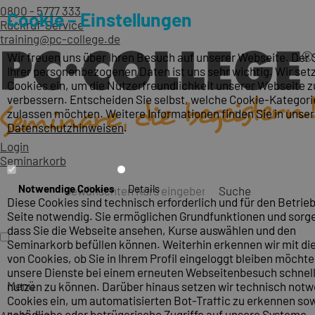
0800 - 5777 333
Cookie – Einstellungen
Rückruf-Service
training@pc-college.de
Wir freuen uns über Ihren Besuch auf unserer Webseite. Der
Ihrer personenbezogenen Daten ist uns sehr wichtig. Wir set
Cookies ein, um die Nutzerfreundlichkeit unserer Webseite z
verbessern. Entscheiden Sie selbst, welche Cookie-Kategori
zulassen möchten. Weitere Informationen finden Sie in unse
Datenschutzhinweisen
.
Login
Seminarkorb
Notwendige Cookies
Details
Suche
Diese Cookies sind technisch erforderlich und für den Betrieb
Seite notwendig. Sie ermöglichen Grundfunktionen und sorge
dass Sie die Webseite ansehen, Kurse auswählen und den
Seminarkorb befüllen können. Weiterhin erkennen wir mit die
von Cookies, ob Sie in Ihrem Profil eingeloggt bleiben möcht
unsere Dienste bei einem erneuten Webseitenbesuch schnel
Menü
nutzen zu können. Darüber hinaus setzen wir technisch not
Cookies ein, um automatisierten Bot-Traffic zu erkennen so
schädliche oder betrügerische Zugriffe auf unsere Systeme