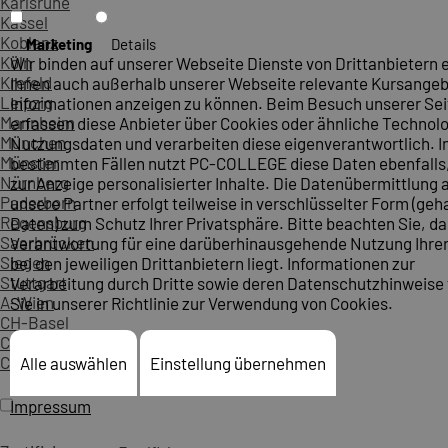
Karlsruhe
Kassel
Koblenz
Marketing
Details
Köln
Wir binden auf unserer Webseite Dienste von Drittanbietern 
Krefeld
Ihnen auch außerhalb unserer Webseite relevante Kursange
Leipzig
Informationen anzeigen zu können. Beim Besuch unserer Sei
Mannheim
erfassen diese Anbieter über Cookies oder ähnliche Technol
München
Nutzungsdaten und verarbeiten diese eigenverantwortlich. I
Münster
bestimmten Fällen nutzt PC-COLLEGE diese Daten ebenfalls
Nürnberg
zur Anzeige personalisierter Inhalte. Die Datenübermittlung 
Paderborn
unsere Partner erfolgt teilweise in verschlüsselter Form (ge
Regensburg
Daten) zum Schutz Ihrer Privatsphäre. Bitte beachten Sie, da
Saarbrücken
Verantwortung für eine darüberhinausgehende Nutzung Ihre
Siegen
bei den jeweiligen Drittanbietern liegt. Informationen zur
Stuttgart
Verarbeitung durch Dritte sowie deren Datenschutzhinweise 
A-Wien
Sie in unserer Richtlinie zur Verwendung von Cookies.
CH-Basel
CH-Bern
CH-Zürich
Alle auswählen
Einstellung übernehmen
Impressum