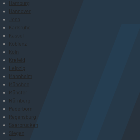
Hamburg
Hannover
Jena
Karlsruhe
Kassel
Koblenz
Köln
Krefeld
Leipzig
Mannheim
München
Münster
Nürnberg
Paderborn
Regensburg
Saarbrücken
Siegen