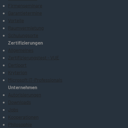
Firmenseminare
Garantietermine
Vorteile
Raumvermietung
Schulungsorte
Zertifizierungen
Allgemeines
Zertifizierungstest - VUE
Certiport
Kryterion
Microsoft IT-Professionals
Unternehmen
Autorisierungen
Downloads
Jobs
Kooperationen
Philosophie