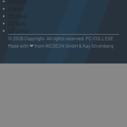
Stuttgart
A-Wien
CH-Basel
CH-Bern
CH-Zürich
© 2026 Copyright. All rights reserved. PC-COLLEGE
Made with ❤ from WEDEON GmbH & Kay Stromberg