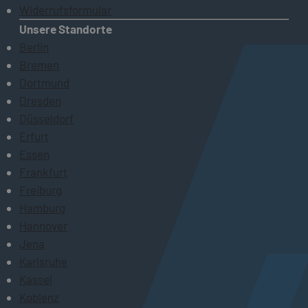
Widerrufsformular
Unsere Standorte
Berlin
Bremen
Dortmund
Dresden
Düsseldorf
Erfurt
Essen
Frankfurt
Freiburg
Hamburg
Hannover
Jena
Karlsruhe
Kassel
Koblenz