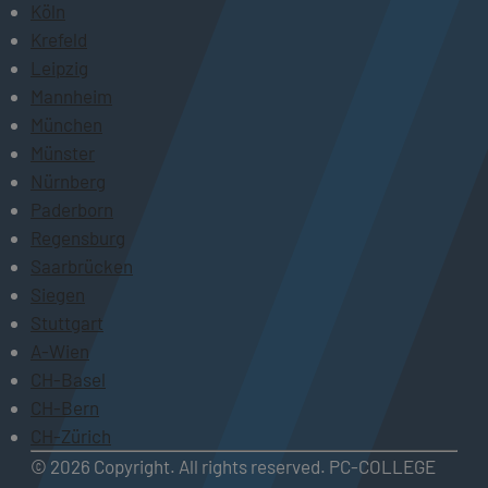
Köln
Krefeld
Leipzig
Mannheim
München
Münster
Nürnberg
Paderborn
Regensburg
Saarbrücken
Siegen
Stuttgart
A-Wien
CH-Basel
CH-Bern
CH-Zürich
© 2026 Copyright. All rights reserved. PC-COLLEGE