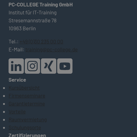
PC-COLLEGE Training GmbH
Institut für IT-Training
Stresemannstraße 78
10963 Berlin
Tel.:
+49 (0)30 235 00 00
E-Mail:
training@pc-college.de
Service
Kursübersicht
Firmenseminare
Garantietermine
Vorteile
Raumvermietung
Schulungsorte
Zertifizierungen