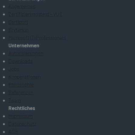
Allgemeines
Zertifizierungstest - VUE
Certiport
Kryterion
Microsoft IT-Professionals
Unternehmen
Autorisierungen
Downloads
Jobs
Kooperationen
Philosophie
Referenzen
Team
Rechtliches
Impressum
Datenschutz
AGB