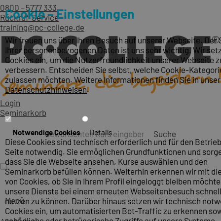
0800 - 5777 333
Cookie – Einstellungen
Rückruf-Service
training@pc-college.de
Wir freuen uns über Ihren Besuch auf unserer Webseite. Der
Ihrer personenbezogenen Daten ist uns sehr wichtig. Wir set
Cookies ein, um die Nutzerfreundlichkeit unserer Webseite z
verbessern. Entscheiden Sie selbst, welche Cookie-Kategori
zulassen möchten. Weitere Informationen finden Sie in unse
Datenschutzhinweisen
.
Login
Seminarkorb
Notwendige Cookies
Details
Suche
Diese Cookies sind technisch erforderlich und für den Betrieb
Seite notwendig. Sie ermöglichen Grundfunktionen und sorge
dass Sie die Webseite ansehen, Kurse auswählen und den
Seminarkorb befüllen können. Weiterhin erkennen wir mit die
von Cookies, ob Sie in Ihrem Profil eingeloggt bleiben möcht
unsere Dienste bei einem erneuten Webseitenbesuch schnel
Menü
nutzen zu können. Darüber hinaus setzen wir technisch not
Cookies ein, um automatisierten Bot-Traffic zu erkennen so
schädliche oder betrügerische Zugriffe auf unsere Systeme