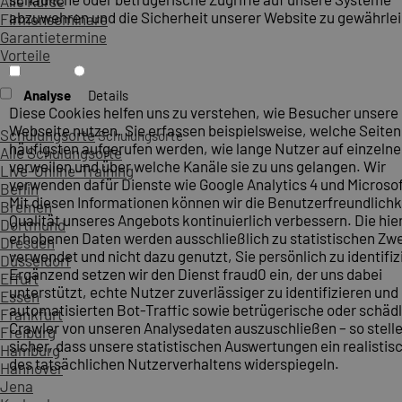
Alle Kurse
abzuwehren und die Sicherheit unserer Website zu gewährlei
Firmenseminare
Garantietermine
Vorteile
Analyse
Details
Diese Cookies helfen uns zu verstehen, wie Besucher unsere
Webseite nutzen. Sie erfassen beispielsweise, welche Seite
Schulungsorte
Schulungsorte
häufigsten aufgerufen werden, wie lange Nutzer auf einzelne
Alle Schulungsorte
verweilen und über welche Kanäle sie zu uns gelangen. Wir
Live-Online-Training
verwenden dafür Dienste wie Google Analytics 4 und Microsoft
Berlin
Mit diesen Informationen können wir die Benutzerfreundlichk
Bremen
Qualität unseres Angebots kontinuierlich verbessern. Die hie
Dortmund
erhobenen Daten werden ausschließlich zu statistischen Z
Dresden
verwendet und nicht dazu genutzt, Sie persönlich zu identifiz
Düsseldorf
Ergänzend setzen wir den Dienst fraud0 ein, der uns dabei
Erfurt
unterstützt, echte Nutzer zuverlässiger zu identifizieren und
Essen
automatisierten Bot-Traffic sowie betrügerische oder schäd
Frankfurt
Crawler von unseren Analysedaten auszuschließen – so stelle
Freiburg
sicher, dass unsere statistischen Auswertungen ein realistis
Hamburg
des tatsächlichen Nutzerverhaltens widerspiegeln.
Hannover
Jena