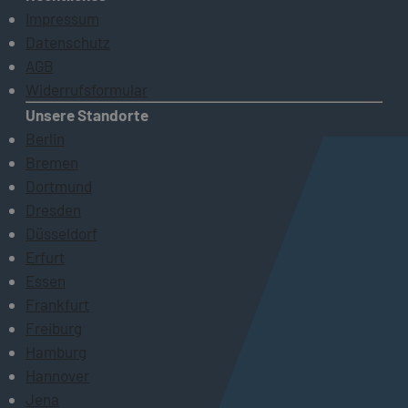
Impressum
Datenschutz
AGB
Widerrufsformular
Unsere Standorte
Berlin
Bremen
Dortmund
Dresden
Düsseldorf
Erfurt
Essen
Frankfurt
Freiburg
Hamburg
Hannover
Jena