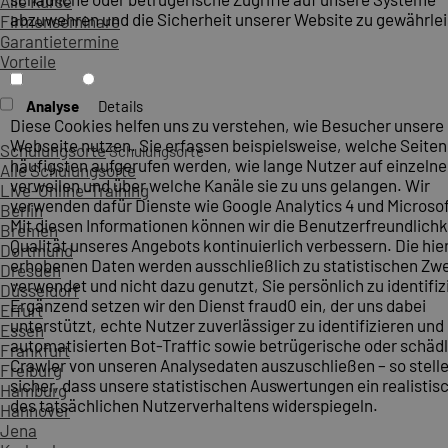
Alle Kurse
abzuwehren und die Sicherheit unserer Website zu gewährlei
Firmenseminare
Garantietermine
Vorteile
Analyse
Details
Diese Cookies helfen uns zu verstehen, wie Besucher unsere
Webseite nutzen. Sie erfassen beispielsweise, welche Seite
Schulungsorte
Schulungsorte
häufigsten aufgerufen werden, wie lange Nutzer auf einzelne
Alle Schulungsorte
verweilen und über welche Kanäle sie zu uns gelangen. Wir
Live-Online-Training
verwenden dafür Dienste wie Google Analytics 4 und Microsoft
Berlin
Mit diesen Informationen können wir die Benutzerfreundlichk
Bremen
Qualität unseres Angebots kontinuierlich verbessern. Die hie
Dortmund
erhobenen Daten werden ausschließlich zu statistischen Z
Dresden
verwendet und nicht dazu genutzt, Sie persönlich zu identifiz
Düsseldorf
Ergänzend setzen wir den Dienst fraud0 ein, der uns dabei
Erfurt
unterstützt, echte Nutzer zuverlässiger zu identifizieren und
Essen
automatisierten Bot-Traffic sowie betrügerische oder schäd
Frankfurt
Crawler von unseren Analysedaten auszuschließen – so stelle
Freiburg
sicher, dass unsere statistischen Auswertungen ein realistis
Hamburg
des tatsächlichen Nutzerverhaltens widerspiegeln.
Hannover
Jena