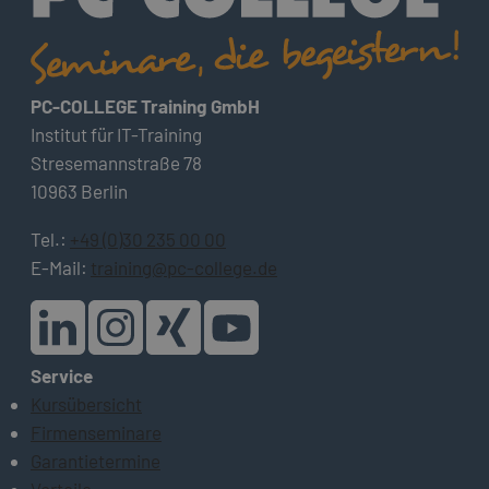
PC-COLLEGE Training GmbH
Institut für IT-Training
Stresemannstraße 78
10963 Berlin
Tel.:
+49 (0)30 235 00 00
E-Mail:
training@pc-college.de
Service
Kursübersicht
Firmenseminare
Garantietermine
Vorteile