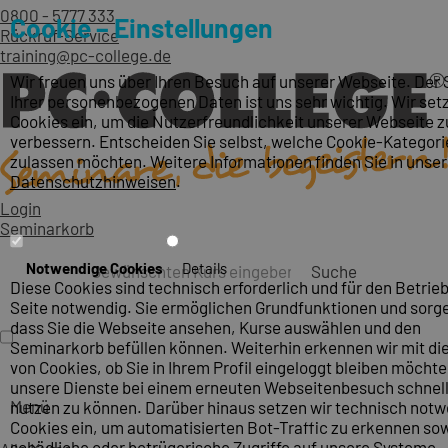
0800 - 5777 333
Cookie – Einstellungen
Rückruf-Service
training@pc-college.de
Wir freuen uns über Ihren Besuch auf unserer Webseite. Der
Ihrer personenbezogenen Daten ist uns sehr wichtig. Wir set
Cookies ein, um die Nutzerfreundlichkeit unserer Webseite z
verbessern. Entscheiden Sie selbst, welche Cookie-Kategori
zulassen möchten. Weitere Informationen finden Sie in unse
Datenschutzhinweisen
.
Login
Seminarkorb
Notwendige Cookies
Details
Suche
Diese Cookies sind technisch erforderlich und für den Betrieb
Seite notwendig. Sie ermöglichen Grundfunktionen und sorge
dass Sie die Webseite ansehen, Kurse auswählen und den
Seminarkorb befüllen können. Weiterhin erkennen wir mit die
von Cookies, ob Sie in Ihrem Profil eingeloggt bleiben möcht
unsere Dienste bei einem erneuten Webseitenbesuch schnel
Menü
nutzen zu können. Darüber hinaus setzen wir technisch not
Cookies ein, um automatisierten Bot-Traffic zu erkennen so
schädliche oder betrügerische Zugriffe auf unsere Systeme