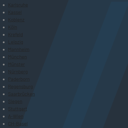
Karlsruhe
Kassel
Koblenz
Köln
Krefeld
Leipzig
Mannheim
München
Münster
Nürnberg
Paderborn
Regensburg
Saarbrücken
Siegen
Stuttgart
A-Wien
CH-Basel