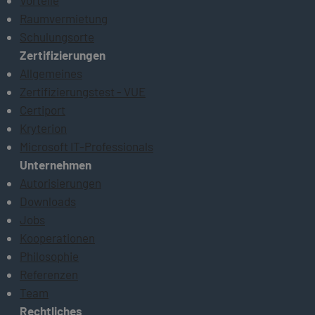
Raumvermietung
Schulungsorte
Zertifizierungen
Allgemeines
Zertifizierungstest - VUE
Certiport
Kryterion
Microsoft IT-Professionals
Unternehmen
Autorisierungen
Downloads
Jobs
Kooperationen
Philosophie
Referenzen
Team
Rechtliches