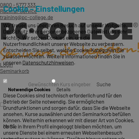
0800 - 5777 333
Cookie – Einstellungen
Rückruf-Service
training@pc-college.de
Wir freuen uns über Ihren Besuch auf unserer Webseite.
Der Schutz Ihrer personenbezogenen Daten ist uns sehr
wichtig. Wir setzen Cookies ein, um die
Nutzerfreundlichkeit unserer Webseite zu verbessern.
Entscheiden Sie selbst, welche Cookie-Kategorien Sie
zulassen möchten. Weitere Informationen finden Sie in
unseren
Datenschutzhinweisen
.
Login
Seminarkorb
Suche
Notwendige Cookies
Details
Diese Cookies sind technisch erforderlich und für den
Betrieb der Seite notwendig. Sie ermöglichen
Grundfunktionen und sorgen dafür, dass Sie die Webseite
ansehen, Kurse auswählen und den Seminarkorb befüllen
können. Weiterhin erkennen wir mit dieser Art von Cookies,
Menü
ob Sie in Ihrem Profil eingeloggt bleiben möchten, um
unsere Dienste bei einem erneuten Webseitenbesuch
schneller nutzen zu können. Darüber hinaus setzen wir