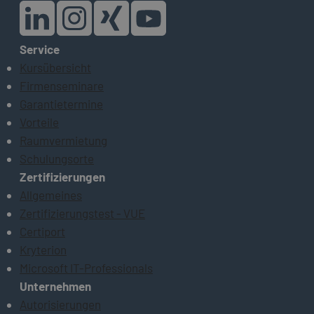
Service
Kursübersicht
Firmenseminare
Garantietermine
Vorteile
Raumvermietung
Schulungsorte
Zertifizierungen
Allgemeines
Zertifizierungstest - VUE
Certiport
Kryterion
Microsoft IT-Professionals
Unternehmen
Autorisierungen