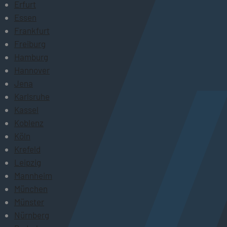
Erfurt
Essen
Frankfurt
Freiburg
Hamburg
Hannover
Jena
Karlsruhe
Kassel
Koblenz
Köln
Krefeld
Leipzig
Mannheim
München
Münster
Nürnberg