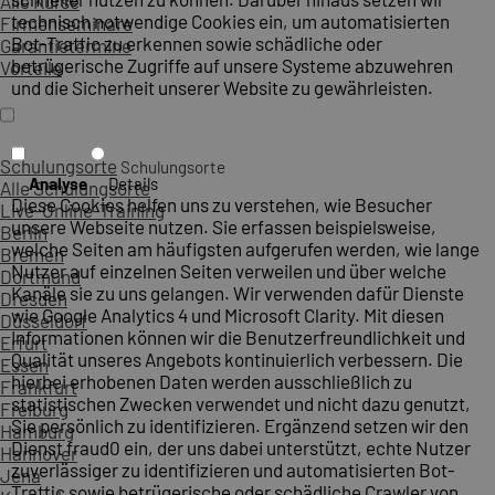
Alle Kurse
technisch notwendige Cookies ein, um automatisierten
Firmenseminare
Bot-Traffic zu erkennen sowie schädliche oder
Garantietermine
betrügerische Zugriffe auf unsere Systeme abzuwehren
Vorteile
und die Sicherheit unserer Website zu gewährleisten.
Schulungsorte
Schulungsorte
Analyse
Details
Alle Schulungsorte
Diese Cookies helfen uns zu verstehen, wie Besucher
Live-Online-Training
unsere Webseite nutzen. Sie erfassen beispielsweise,
Berlin
welche Seiten am häufigsten aufgerufen werden, wie lange
Bremen
Nutzer auf einzelnen Seiten verweilen und über welche
Dortmund
Kanäle sie zu uns gelangen. Wir verwenden dafür Dienste
Dresden
wie Google Analytics 4 und Microsoft Clarity. Mit diesen
Düsseldorf
Informationen können wir die Benutzerfreundlichkeit und
Erfurt
Qualität unseres Angebots kontinuierlich verbessern. Die
Essen
hierbei erhobenen Daten werden ausschließlich zu
Frankfurt
statistischen Zwecken verwendet und nicht dazu genutzt,
Freiburg
Sie persönlich zu identifizieren. Ergänzend setzen wir den
Hamburg
Dienst fraud0 ein, der uns dabei unterstützt, echte Nutzer
Hannover
zuverlässiger zu identifizieren und automatisierten Bot-
Jena
Traffic sowie betrügerische oder schädliche Crawler von