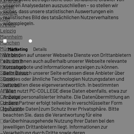
Karlsruhe
unseren Analysedaten auszuschließen – so stellen wir
Kassel
sicher, dass unsere statistischen Auswertungen ein
Koblenz
realistisches Bild des tatsächlichen Nutzerverhaltens
Köln
widerspiegeln.
Krefeld
Leipzig
Mannheim
München
Münster
Marketing
Details
Nürnberg
Wir binden auf unserer Webseite Dienste von Drittanbietern
Paderborn
ein, um Ihnen auch außerhalb unserer Webseite relevante
Regensburg
Kursangebote und Informationen anzeigen zu können.
Saarbrücken
Beim Besuch unserer Seite erfassen diese Anbieter über
Siegen
Cookies oder ähnliche Technologien Nutzungsdaten und
Stuttgart
verarbeiten diese eigenverantwortlich. In bestimmten
A-Wien
Fällen nutzt PC-COLLEGE diese Daten ebenfalls, etwa zur
CH-Basel
Anzeige personalisierter Inhalte. Die Datenübermittlung an
CH-Bern
unsere Partner erfolgt teilweise in verschlüsselter Form
CH-Zürich
(gehashte Daten) zum Schutz Ihrer Privatsphäre. Bitte
beachten Sie, dass die Verantwortung für eine
darüberhinausgehende Nutzung Ihrer Daten bei den
jeweiligen Drittanbietern liegt. Informationen zur
Verarbeitung durch Dritte sowie deren