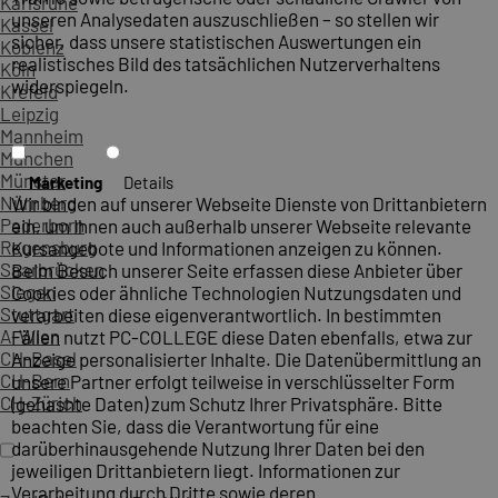
Karlsruhe
unseren Analysedaten auszuschließen – so stellen wir
Kassel
sicher, dass unsere statistischen Auswertungen ein
Koblenz
realistisches Bild des tatsächlichen Nutzerverhaltens
Köln
widerspiegeln.
Krefeld
Leipzig
Mannheim
München
Münster
Marketing
Details
Nürnberg
Wir binden auf unserer Webseite Dienste von Drittanbietern
Paderborn
ein, um Ihnen auch außerhalb unserer Webseite relevante
Regensburg
Kursangebote und Informationen anzeigen zu können.
Saarbrücken
Beim Besuch unserer Seite erfassen diese Anbieter über
Siegen
Cookies oder ähnliche Technologien Nutzungsdaten und
Stuttgart
verarbeiten diese eigenverantwortlich. In bestimmten
A-Wien
Fällen nutzt PC-COLLEGE diese Daten ebenfalls, etwa zur
CH-Basel
Anzeige personalisierter Inhalte. Die Datenübermittlung an
CH-Bern
unsere Partner erfolgt teilweise in verschlüsselter Form
CH-Zürich
(gehashte Daten) zum Schutz Ihrer Privatsphäre. Bitte
beachten Sie, dass die Verantwortung für eine
darüberhinausgehende Nutzung Ihrer Daten bei den
jeweiligen Drittanbietern liegt. Informationen zur
Verarbeitung durch Dritte sowie deren