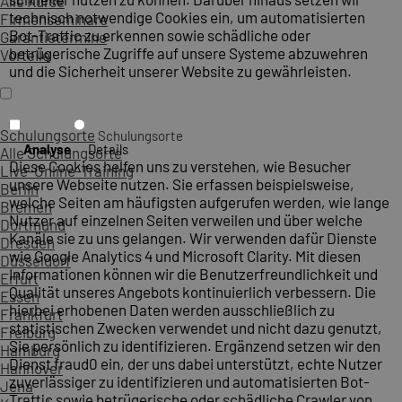
Alle Kurse
technisch notwendige Cookies ein, um automatisierten
Firmenseminare
Bot-Traffic zu erkennen sowie schädliche oder
Garantietermine
betrügerische Zugriffe auf unsere Systeme abzuwehren
Vorteile
und die Sicherheit unserer Website zu gewährleisten.
Schulungsorte
Schulungsorte
Analyse
Details
Alle Schulungsorte
Diese Cookies helfen uns zu verstehen, wie Besucher
Live-Online-Training
unsere Webseite nutzen. Sie erfassen beispielsweise,
Berlin
welche Seiten am häufigsten aufgerufen werden, wie lange
Bremen
Nutzer auf einzelnen Seiten verweilen und über welche
Dortmund
Kanäle sie zu uns gelangen. Wir verwenden dafür Dienste
Dresden
wie Google Analytics 4 und Microsoft Clarity. Mit diesen
Düsseldorf
Informationen können wir die Benutzerfreundlichkeit und
Erfurt
Qualität unseres Angebots kontinuierlich verbessern. Die
Essen
hierbei erhobenen Daten werden ausschließlich zu
Frankfurt
statistischen Zwecken verwendet und nicht dazu genutzt,
Freiburg
Sie persönlich zu identifizieren. Ergänzend setzen wir den
Hamburg
Dienst fraud0 ein, der uns dabei unterstützt, echte Nutzer
Hannover
zuverlässiger zu identifizieren und automatisierten Bot-
Jena
Traffic sowie betrügerische oder schädliche Crawler von