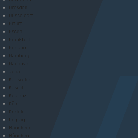
Dresden
Düsseldorf
Erfurt
Essen
Frankfurt
Freiburg
Hamburg
Hannover
Jena
Karlsruhe
Kassel
Koblenz
Köln
Krefeld
Leipzig
Mannheim
München