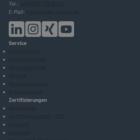
Tel.:
+49 (0)30 235 00 00
E-Mail:
training@pc-college.de
Service
Kursübersicht
Firmenseminare
Garantietermine
Vorteile
Raumvermietung
Schulungsorte
Zertifizierungen
Allgemeines
Zertifizierungstest - VUE
Certiport
Kryterion