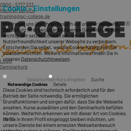
0800 - 5777 333
Cookie – Einstellungen
Rückruf-Service
training@pc-college.de
Wir freuen uns über Ihren Besuch auf unserer Webseite.
Der Schutz Ihrer personenbezogenen Daten ist uns sehr
wichtig. Wir setzen Cookies ein, um die
Nutzerfreundlichkeit unserer Webseite zu verbessern.
Entscheiden Sie selbst, welche Cookie-Kategorien Sie
zulassen möchten. Weitere Informationen finden Sie in
unseren
Datenschutzhinweisen
.
Login
Seminarkorb
Suche
Notwendige Cookies
Details
Diese Cookies sind technisch erforderlich und für den
Betrieb der Seite notwendig. Sie ermöglichen
Grundfunktionen und sorgen dafür, dass Sie die Webseite
ansehen, Kurse auswählen und den Seminarkorb befüllen
können. Weiterhin erkennen wir mit dieser Art von Cookies,
Menü
ob Sie in Ihrem Profil eingeloggt bleiben möchten, um
unsere Dienste bei einem erneuten Webseitenbesuch
schneller nutzen zu können. Darüber hinaus setzen wir