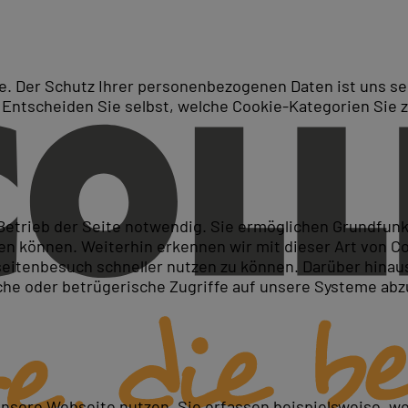
. Der Schutz Ihrer personenbezogenen Daten ist uns seh
 Entscheiden Sie selbst, welche Cookie-Kategorien Sie 
Suche
yzing Data with Power BI
 Betrieb der Seite notwendig. Sie ermöglichen Grundfun
 können. Weiterhin erkennen wir mit dieser Art von Cook
itenbesuch schneller nutzen zu können. Darüber hinaus
iche oder betrügerische Zugriffe auf unsere Systeme ab
t Power BI kennenlernen
msetzen
en
unsere Webseite nutzen. Sie erfassen beispielsweise, w