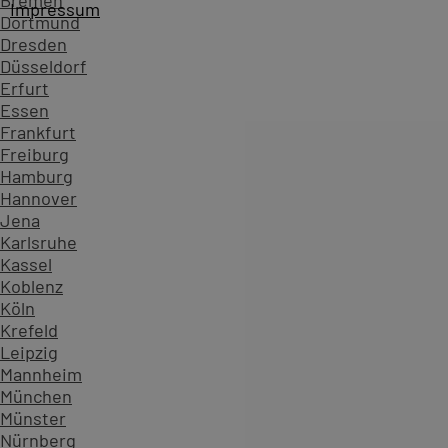
Bremen
Impressum
Dortmund
Dresden
Düsseldorf
Erfurt
Essen
Frankfurt
Freiburg
Hamburg
Hannover
Jena
Karlsruhe
Kassel
Koblenz
Köln
Startseite
Kursübersicht ...
Alle Power BI Kurse
Power BI
Krefeld
Zahlen, die Vertrauen schaffen - überzeugen Sie sich sel
Leipzig
Mannheim
234.599
München
Teilnehmende
Münster
904
Nürnberg