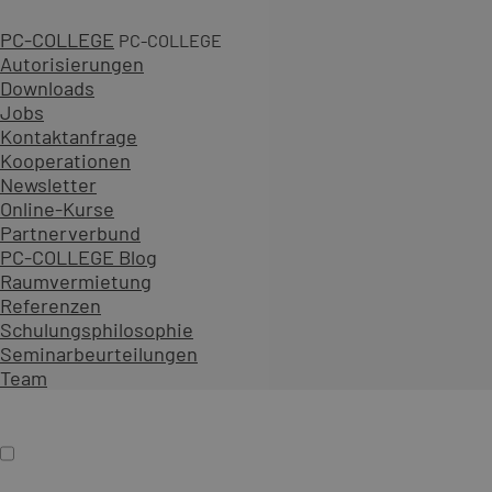
PC-COLLEGE
PC-COLLEGE
Autorisierungen
Downloads
Jobs
4 Tage
Kontaktanfrage
Kooperationen
2.490,00 € zzgl. MwSt.
Newsletter
An 29 Standorten oder online
Online-Kurse
Diesen Kurs als offenes Seminar buchen
Partnerverbund
Gemeinsam mit Teilnehmenden aus verschiedenen Unt
PC-COLLEGE Blog
Als Präsenzseminar oder Live-Online-Training zu festen
Raumvermietung
Referenzen
Inhalt erweitern
Schulungsphilosophie
Präsenz
Online
Termin auswählen
Seminarbeurteilungen
Firmenschulung
Team