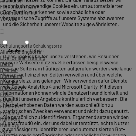
Alle Kurse
technisch notwendige Cookies ein, um automatisierten
Firmenseminare
Bot-Traffic zu erkennen sowie schädliche oder
Garantietermine
betrügerische Zugriffe auf unsere Systeme abzuwehren
Vorteile
und die Sicherheit unserer Website zu gewährleisten.
Schulungsorte
Schulungsorte
Analyse
Details
Alle Schulungsorte
Diese Cookies helfen uns zu verstehen, wie Besucher
Live-Online-Training
unsere Webseite nutzen. Sie erfassen beispielsweise,
Berlin
welche Seiten am häufigsten aufgerufen werden, wie lange
Bremen
Nutzer auf einzelnen Seiten verweilen und über welche
Dortmund
Kanäle sie zu uns gelangen. Wir verwenden dafür Dienste
Dresden
wie Google Analytics 4 und Microsoft Clarity. Mit diesen
Düsseldorf
Informationen können wir die Benutzerfreundlichkeit und
Erfurt
Qualität unseres Angebots kontinuierlich verbessern. Die
Essen
hierbei erhobenen Daten werden ausschließlich zu
Frankfurt
statistischen Zwecken verwendet und nicht dazu genutzt,
Freiburg
Sie persönlich zu identifizieren. Ergänzend setzen wir den
Hamburg
Dienst fraud0 ein, der uns dabei unterstützt, echte Nutzer
Hannover
zuverlässiger zu identifizieren und automatisierten Bot-
Jena
Traffic sowie betrügerische oder schädliche Crawler von