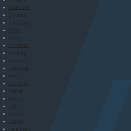
Dortmund
Dresden
Düsseldorf
Erfurt
Essen
Frankfurt
Freiburg
Hamburg
Hannover
Jena
Karlsruhe
Kassel
Koblenz
Köln
Krefeld
Leipzig
Mannheim