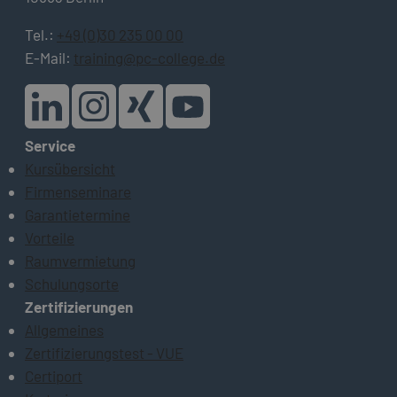
Tel.:
+49 (0)30 235 00 00
E-Mail:
training@pc-college.de
Service
Kursübersicht
Firmenseminare
Garantietermine
Vorteile
Raumvermietung
Schulungsorte
Zertifizierungen
Allgemeines
Zertifizierungstest - VUE
Certiport