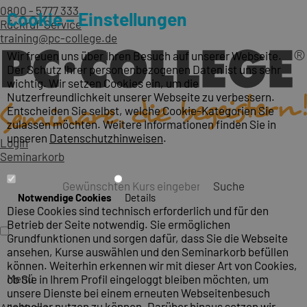
0800 - 5777 333
Cookie – Einstellungen
Rückruf-Service
training@pc-college.de
Wir freuen uns über Ihren Besuch auf unserer Webseite.
Der Schutz Ihrer personenbezogenen Daten ist uns sehr
wichtig. Wir setzen Cookies ein, um die
Nutzerfreundlichkeit unserer Webseite zu verbessern.
Entscheiden Sie selbst, welche Cookie-Kategorien Sie
zulassen möchten. Weitere Informationen finden Sie in
unseren
Datenschutzhinweisen
.
Login
Seminarkorb
Suche
Notwendige Cookies
Details
Diese Cookies sind technisch erforderlich und für den
Betrieb der Seite notwendig. Sie ermöglichen
Grundfunktionen und sorgen dafür, dass Sie die Webseite
ansehen, Kurse auswählen und den Seminarkorb befüllen
können. Weiterhin erkennen wir mit dieser Art von Cookies,
Menü
ob Sie in Ihrem Profil eingeloggt bleiben möchten, um
unsere Dienste bei einem erneuten Webseitenbesuch
schneller nutzen zu können. Darüber hinaus setzen wir