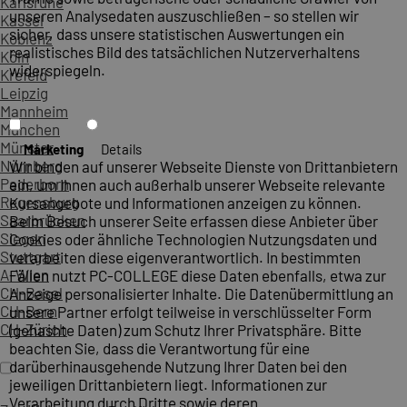
Karlsruhe
unseren Analysedaten auszuschließen – so stellen wir
Kassel
sicher, dass unsere statistischen Auswertungen ein
Koblenz
realistisches Bild des tatsächlichen Nutzerverhaltens
Köln
widerspiegeln.
Krefeld
Leipzig
Mannheim
München
Münster
Marketing
Details
Nürnberg
Wir binden auf unserer Webseite Dienste von Drittanbietern
Paderborn
ein, um Ihnen auch außerhalb unserer Webseite relevante
Regensburg
Kursangebote und Informationen anzeigen zu können.
Saarbrücken
Beim Besuch unserer Seite erfassen diese Anbieter über
Siegen
Cookies oder ähnliche Technologien Nutzungsdaten und
Stuttgart
verarbeiten diese eigenverantwortlich. In bestimmten
A-Wien
Fällen nutzt PC-COLLEGE diese Daten ebenfalls, etwa zur
CH-Basel
Anzeige personalisierter Inhalte. Die Datenübermittlung an
CH-Bern
unsere Partner erfolgt teilweise in verschlüsselter Form
CH-Zürich
(gehashte Daten) zum Schutz Ihrer Privatsphäre. Bitte
beachten Sie, dass die Verantwortung für eine
darüberhinausgehende Nutzung Ihrer Daten bei den
jeweiligen Drittanbietern liegt. Informationen zur
Verarbeitung durch Dritte sowie deren