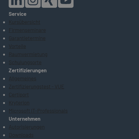
Service
Kursübersicht
Firmenseminare
Garantietermine
Vorteile
Raumvermietung
Schulungsorte
Zertifizierungen
Allgemeines
Zertifizierungstest - VUE
Certiport
Kryterion
Microsoft IT-Professionals
Unternehmen
Autorisierungen
Downloads