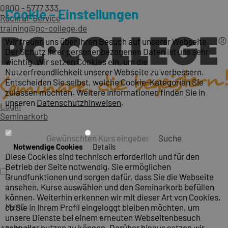
0800 - 5777 333
Cookie – Einstellungen
Rückruf-Service
training@pc-college.de
Wir freuen uns über Ihren Besuch auf unserer Webseite.
Der Schutz Ihrer personenbezogenen Daten ist uns sehr
wichtig. Wir setzen Cookies ein, um die
Nutzerfreundlichkeit unserer Webseite zu verbessern.
Entscheiden Sie selbst, welche Cookie-Kategorien Sie
zulassen möchten. Weitere Informationen finden Sie in
unseren
Datenschutzhinweisen
.
Login
Seminarkorb
Suche
Notwendige Cookies
Details
Diese Cookies sind technisch erforderlich und für den
Betrieb der Seite notwendig. Sie ermöglichen
Grundfunktionen und sorgen dafür, dass Sie die Webseite
ansehen, Kurse auswählen und den Seminarkorb befüllen
können. Weiterhin erkennen wir mit dieser Art von Cookies,
Menü
ob Sie in Ihrem Profil eingeloggt bleiben möchten, um
unsere Dienste bei einem erneuten Webseitenbesuch
schneller nutzen zu können. Darüber hinaus setzen wir