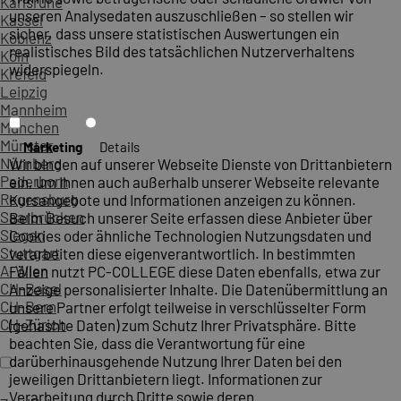
Karlsruhe
unseren Analysedaten auszuschließen – so stellen wir
Kassel
sicher, dass unsere statistischen Auswertungen ein
Koblenz
realistisches Bild des tatsächlichen Nutzerverhaltens
Köln
widerspiegeln.
Krefeld
Leipzig
Mannheim
München
Münster
Marketing
Details
Nürnberg
Wir binden auf unserer Webseite Dienste von Drittanbietern
Paderborn
ein, um Ihnen auch außerhalb unserer Webseite relevante
Regensburg
Kursangebote und Informationen anzeigen zu können.
Saarbrücken
Beim Besuch unserer Seite erfassen diese Anbieter über
Siegen
Cookies oder ähnliche Technologien Nutzungsdaten und
Stuttgart
verarbeiten diese eigenverantwortlich. In bestimmten
A-Wien
Fällen nutzt PC-COLLEGE diese Daten ebenfalls, etwa zur
CH-Basel
Anzeige personalisierter Inhalte. Die Datenübermittlung an
CH-Bern
unsere Partner erfolgt teilweise in verschlüsselter Form
CH-Zürich
(gehashte Daten) zum Schutz Ihrer Privatsphäre. Bitte
beachten Sie, dass die Verantwortung für eine
darüberhinausgehende Nutzung Ihrer Daten bei den
jeweiligen Drittanbietern liegt. Informationen zur
Verarbeitung durch Dritte sowie deren