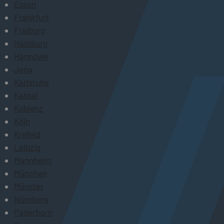
Essen
Frankfurt
Freiburg
Hamburg
Hannover
Jena
Karlsruhe
Kassel
Koblenz
Köln
Krefeld
Leipzig
Mannheim
München
Münster
Nürnberg
Paderborn