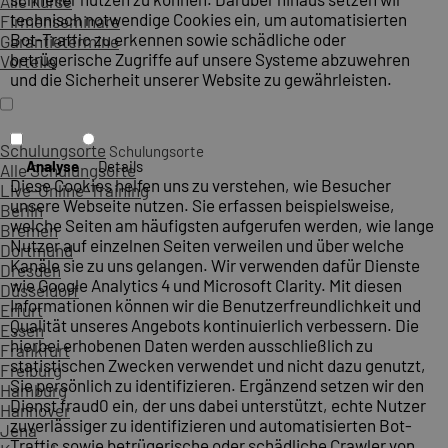
Alle Kurse
technisch notwendige Cookies ein, um automatisierten
Firmenseminare
Bot-Traffic zu erkennen sowie schädliche oder
Garantietermine
betrügerische Zugriffe auf unsere Systeme abzuwehren
Vorteile
und die Sicherheit unserer Website zu gewährleisten.
Schulungsorte
Schulungsorte
Analyse
Details
Alle Schulungsorte
Diese Cookies helfen uns zu verstehen, wie Besucher
Live-Online-Training
unsere Webseite nutzen. Sie erfassen beispielsweise,
Berlin
welche Seiten am häufigsten aufgerufen werden, wie lange
Bremen
Nutzer auf einzelnen Seiten verweilen und über welche
Dortmund
Kanäle sie zu uns gelangen. Wir verwenden dafür Dienste
Dresden
wie Google Analytics 4 und Microsoft Clarity. Mit diesen
Düsseldorf
Informationen können wir die Benutzerfreundlichkeit und
Erfurt
Qualität unseres Angebots kontinuierlich verbessern. Die
Essen
hierbei erhobenen Daten werden ausschließlich zu
Frankfurt
statistischen Zwecken verwendet und nicht dazu genutzt,
Freiburg
Sie persönlich zu identifizieren. Ergänzend setzen wir den
Hamburg
Dienst fraud0 ein, der uns dabei unterstützt, echte Nutzer
Hannover
zuverlässiger zu identifizieren und automatisierten Bot-
Jena
Traffic sowie betrügerische oder schädliche Crawler von