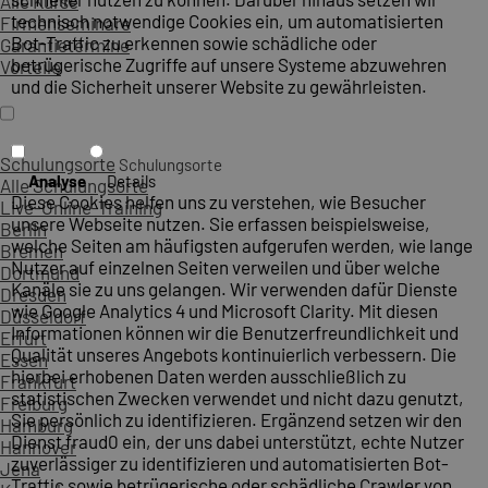
Alle Kurse
technisch notwendige Cookies ein, um automatisierten
Firmenseminare
Bot-Traffic zu erkennen sowie schädliche oder
Garantietermine
betrügerische Zugriffe auf unsere Systeme abzuwehren
Vorteile
und die Sicherheit unserer Website zu gewährleisten.
Schulungsorte
Schulungsorte
Analyse
Details
Alle Schulungsorte
Diese Cookies helfen uns zu verstehen, wie Besucher
Live-Online-Training
unsere Webseite nutzen. Sie erfassen beispielsweise,
Berlin
welche Seiten am häufigsten aufgerufen werden, wie lange
Bremen
Nutzer auf einzelnen Seiten verweilen und über welche
Dortmund
Kanäle sie zu uns gelangen. Wir verwenden dafür Dienste
Dresden
wie Google Analytics 4 und Microsoft Clarity. Mit diesen
Düsseldorf
Informationen können wir die Benutzerfreundlichkeit und
Erfurt
Qualität unseres Angebots kontinuierlich verbessern. Die
Essen
hierbei erhobenen Daten werden ausschließlich zu
Frankfurt
statistischen Zwecken verwendet und nicht dazu genutzt,
Freiburg
Sie persönlich zu identifizieren. Ergänzend setzen wir den
Hamburg
Dienst fraud0 ein, der uns dabei unterstützt, echte Nutzer
Hannover
zuverlässiger zu identifizieren und automatisierten Bot-
Jena
Traffic sowie betrügerische oder schädliche Crawler von