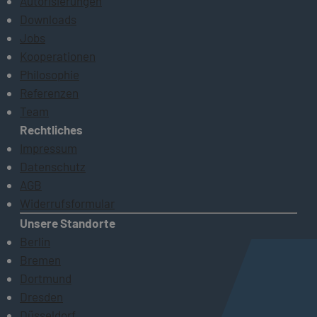
Autorisierungen
Downloads
Jobs
Kooperationen
Philosophie
Referenzen
Team
Rechtliches
Impressum
Datenschutz
AGB
Widerrufsformular
Unsere Standorte
Berlin
Bremen
Dortmund
Dresden
Düsseldorf