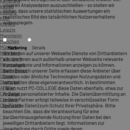
Karlsruhe
unseren Analysedaten auszuschließen – so stellen wir
Kassel
sicher, dass unsere statistischen Auswertungen ein
Koblenz
realistisches Bild des tatsächlichen Nutzerverhaltens
Köln
widerspiegeln.
Krefeld
Leipzig
Mannheim
München
Münster
Marketing
Details
Nürnberg
Wir binden auf unserer Webseite Dienste von Drittanbietern
Paderborn
ein, um Ihnen auch außerhalb unserer Webseite relevante
Regensburg
Kursangebote und Informationen anzeigen zu können.
Saarbrücken
Beim Besuch unserer Seite erfassen diese Anbieter über
Siegen
Cookies oder ähnliche Technologien Nutzungsdaten und
Stuttgart
verarbeiten diese eigenverantwortlich. In bestimmten
A-Wien
Fällen nutzt PC-COLLEGE diese Daten ebenfalls, etwa zur
CH-Basel
Anzeige personalisierter Inhalte. Die Datenübermittlung an
CH-Bern
unsere Partner erfolgt teilweise in verschlüsselter Form
CH-Zürich
(gehashte Daten) zum Schutz Ihrer Privatsphäre. Bitte
beachten Sie, dass die Verantwortung für eine
darüberhinausgehende Nutzung Ihrer Daten bei den
jeweiligen Drittanbietern liegt. Informationen zur
Verarbeitung durch Dritte sowie deren