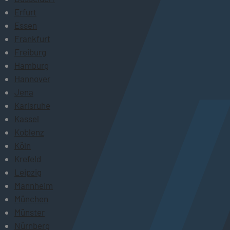
Erfurt
Essen
Frankfurt
Freiburg
Hamburg
Hannover
Jena
Karlsruhe
Kassel
Koblenz
Köln
Krefeld
Leipzig
Mannheim
München
Münster
Nürnberg