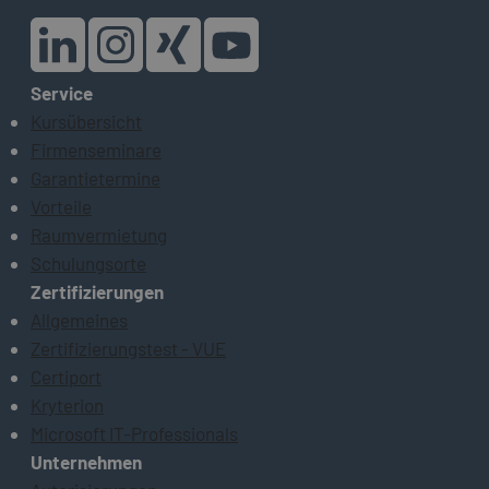
Service
Kursübersicht
Firmenseminare
Garantietermine
Vorteile
Raumvermietung
Schulungsorte
Zertifizierungen
Allgemeines
Zertifizierungstest - VUE
Certiport
Kryterion
Microsoft IT-Professionals
Unternehmen