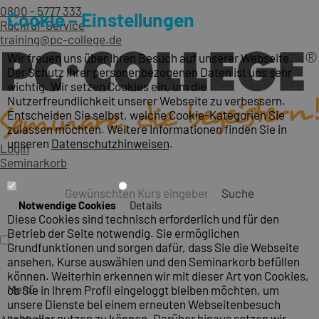
0800 - 5777 333
Cookie – Einstellungen
Rückruf-Service
training@pc-college.de
Wir freuen uns über Ihren Besuch auf unserer Webseite.
Der Schutz Ihrer personenbezogenen Daten ist uns sehr
wichtig. Wir setzen Cookies ein, um die
Nutzerfreundlichkeit unserer Webseite zu verbessern.
Entscheiden Sie selbst, welche Cookie-Kategorien Sie
zulassen möchten. Weitere Informationen finden Sie in
unseren
Datenschutzhinweisen
.
Login
Seminarkorb
Suche
Notwendige Cookies
Details
Diese Cookies sind technisch erforderlich und für den
Betrieb der Seite notwendig. Sie ermöglichen
Grundfunktionen und sorgen dafür, dass Sie die Webseite
ansehen, Kurse auswählen und den Seminarkorb befüllen
können. Weiterhin erkennen wir mit dieser Art von Cookies,
Menü
ob Sie in Ihrem Profil eingeloggt bleiben möchten, um
unsere Dienste bei einem erneuten Webseitenbesuch
schneller nutzen zu können. Darüber hinaus setzen wir