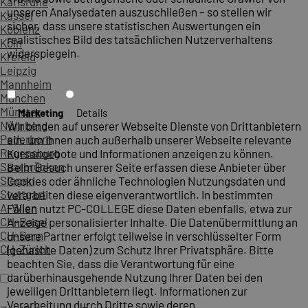
Karlsruhe
unseren Analysedaten auszuschließen – so stellen wir
Kassel
sicher, dass unsere statistischen Auswertungen ein
Koblenz
realistisches Bild des tatsächlichen Nutzerverhaltens
Köln
widerspiegeln.
Krefeld
Leipzig
Mannheim
München
Münster
Marketing
Details
Nürnberg
Wir binden auf unserer Webseite Dienste von Drittanbietern
Paderborn
ein, um Ihnen auch außerhalb unserer Webseite relevante
Regensburg
Kursangebote und Informationen anzeigen zu können.
Saarbrücken
Beim Besuch unserer Seite erfassen diese Anbieter über
Siegen
Cookies oder ähnliche Technologien Nutzungsdaten und
Stuttgart
verarbeiten diese eigenverantwortlich. In bestimmten
A-Wien
Fällen nutzt PC-COLLEGE diese Daten ebenfalls, etwa zur
CH-Basel
Anzeige personalisierter Inhalte. Die Datenübermittlung an
CH-Bern
unsere Partner erfolgt teilweise in verschlüsselter Form
CH-Zürich
(gehashte Daten) zum Schutz Ihrer Privatsphäre. Bitte
beachten Sie, dass die Verantwortung für eine
darüberhinausgehende Nutzung Ihrer Daten bei den
jeweiligen Drittanbietern liegt. Informationen zur
Verarbeitung durch Dritte sowie deren