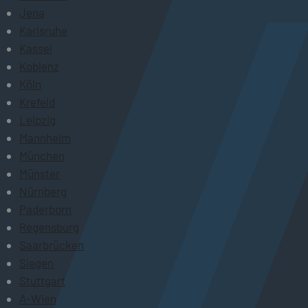
Jena
Karlsruhe
Kassel
Koblenz
Köln
Krefeld
Leipzig
Mannheim
München
Münster
Nürnberg
Paderborn
Regensburg
Saarbrücken
Siegen
Stuttgart
A-Wien