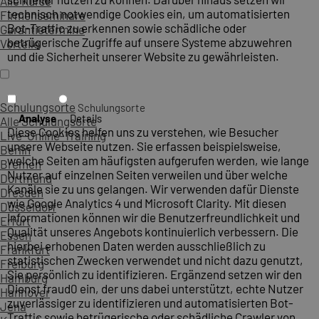
Alle Kurse
technisch notwendige Cookies ein, um automatisierten
Firmenseminare
Bot-Traffic zu erkennen sowie schädliche oder
Garantietermine
betrügerische Zugriffe auf unsere Systeme abzuwehren
Vorteile
und die Sicherheit unserer Website zu gewährleisten.
Schulungsorte
Schulungsorte
Analyse
Details
Alle Schulungsorte
Diese Cookies helfen uns zu verstehen, wie Besucher
Live-Online-Training
unsere Webseite nutzen. Sie erfassen beispielsweise,
Berlin
welche Seiten am häufigsten aufgerufen werden, wie lange
Bremen
Nutzer auf einzelnen Seiten verweilen und über welche
Dortmund
Kanäle sie zu uns gelangen. Wir verwenden dafür Dienste
Dresden
wie Google Analytics 4 und Microsoft Clarity. Mit diesen
Düsseldorf
Informationen können wir die Benutzerfreundlichkeit und
Erfurt
Qualität unseres Angebots kontinuierlich verbessern. Die
Essen
hierbei erhobenen Daten werden ausschließlich zu
Frankfurt
statistischen Zwecken verwendet und nicht dazu genutzt,
Freiburg
Sie persönlich zu identifizieren. Ergänzend setzen wir den
Hamburg
Dienst fraud0 ein, der uns dabei unterstützt, echte Nutzer
Hannover
zuverlässiger zu identifizieren und automatisierten Bot-
Jena
Traffic sowie betrügerische oder schädliche Crawler von