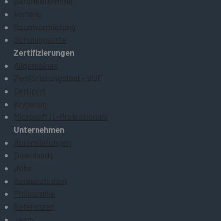
Garantietermine
Vorteile
Raumvermietung
Schulungsorte
Zertifizierungen
Allgemeines
Zertifizierungstest - VUE
Certiport
Kryterion
Microsoft IT-Professionals
Unternehmen
Autorisierungen
Downloads
Jobs
Kooperationen
Philosophie
Referenzen
Team