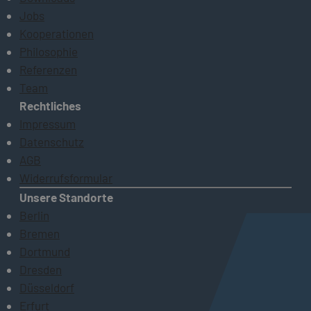
Jobs
Kooperationen
Philosophie
Referenzen
Team
Rechtliches
Impressum
Datenschutz
AGB
Widerrufsformular
Unsere Standorte
Berlin
Bremen
Dortmund
Dresden
Düsseldorf
Erfurt