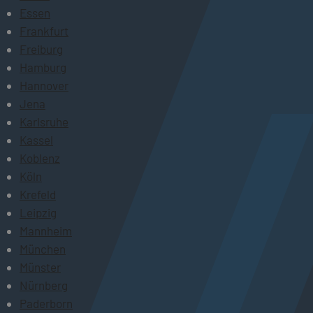
Essen
Frankfurt
Freiburg
Hamburg
Hannover
Jena
Karlsruhe
Kassel
Koblenz
Köln
Krefeld
Leipzig
Mannheim
München
Münster
Nürnberg
Paderborn