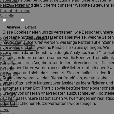
Alle Kurse
abzuwehren und die Sicherheit unserer Website zu gewährlei
Firmenseminare
Garantietermine
Vorteile
Analyse
Details
Diese Cookies helfen uns zu verstehen, wie Besucher unsere
Webseite nutzen. Sie erfassen beispielsweise, welche Seite
Schulungsorte
Schulungsorte
häufigsten aufgerufen werden, wie lange Nutzer auf einzelne
Alle Schulungsorte
verweilen und über welche Kanäle sie zu uns gelangen. Wir
Live-Online-Training
verwenden dafür Dienste wie Google Analytics 4 und Microsoft
Berlin
Mit diesen Informationen können wir die Benutzerfreundlichk
Bremen
Qualität unseres Angebots kontinuierlich verbessern. Die hie
Dortmund
erhobenen Daten werden ausschließlich zu statistischen Z
Dresden
verwendet und nicht dazu genutzt, Sie persönlich zu identifiz
Düsseldorf
Ergänzend setzen wir den Dienst fraud0 ein, der uns dabei
Erfurt
unterstützt, echte Nutzer zuverlässiger zu identifizieren und
Essen
automatisierten Bot-Traffic sowie betrügerische oder schäd
Frankfurt
Crawler von unseren Analysedaten auszuschließen – so stelle
Freiburg
sicher, dass unsere statistischen Auswertungen ein realistis
Hamburg
des tatsächlichen Nutzerverhaltens widerspiegeln.
Hannover
Jena