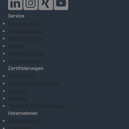
Service
Kursübersicht
Firmenseminare
Garantietermine
Vorteile
Raumvermietung
Schulungsorte
Zertifizierungen
Allgemeines
Zertifizierungstest - VUE
Certiport
Kryterion
Microsoft IT-Professionals
Unternehmen
Autorisierungen
Downloads