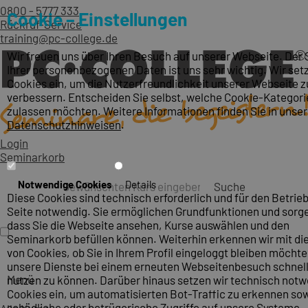
0800 - 5777 333
Cookie – Einstellungen
Rückruf-Service
training@pc-college.de
Wir freuen uns über Ihren Besuch auf unserer Webseite. Der
Ihrer personenbezogenen Daten ist uns sehr wichtig. Wir set
Cookies ein, um die Nutzerfreundlichkeit unserer Webseite z
verbessern. Entscheiden Sie selbst, welche Cookie-Kategori
zulassen möchten. Weitere Informationen finden Sie in unse
Datenschutzhinweisen
.
Login
Seminarkorb
Notwendige Cookies
Details
Suche
Diese Cookies sind technisch erforderlich und für den Betrieb
Seite notwendig. Sie ermöglichen Grundfunktionen und sorge
dass Sie die Webseite ansehen, Kurse auswählen und den
Seminarkorb befüllen können. Weiterhin erkennen wir mit die
von Cookies, ob Sie in Ihrem Profil eingeloggt bleiben möcht
unsere Dienste bei einem erneuten Webseitenbesuch schnel
Menü
nutzen zu können. Darüber hinaus setzen wir technisch not
Cookies ein, um automatisierten Bot-Traffic zu erkennen so
schädliche oder betrügerische Zugriffe auf unsere Systeme