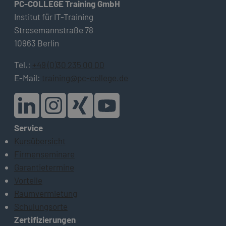
PC-COLLEGE Training GmbH
Institut für IT-Training
Stresemannstraße 78
10963 Berlin
Tel.:
+49 (0)30 235 00 00
E-Mail:
training@pc-college.de
Service
Kursübersicht
Firmenseminare
Garantietermine
Vorteile
Raumvermietung
Schulungsorte
Zertifizierungen