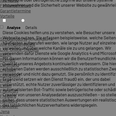
Alle Kurse
abzuwehren und die Sicherheit unserer Website zu gewährlei
Firmenseminare
Garantietermine
Vorteile
Analyse
Details
Diese Cookies helfen uns zu verstehen, wie Besucher unsere
Webseite nutzen. Sie erfassen beispielsweise, welche Seite
Schulungsorte
Schulungsorte
häufigsten aufgerufen werden, wie lange Nutzer auf einzelne
Alle Schulungsorte
verweilen und über welche Kanäle sie zu uns gelangen. Wir
Live-Online-Training
verwenden dafür Dienste wie Google Analytics 4 und Microsoft
Berlin
Mit diesen Informationen können wir die Benutzerfreundlichk
Bremen
Qualität unseres Angebots kontinuierlich verbessern. Die hie
Dortmund
erhobenen Daten werden ausschließlich zu statistischen Z
Dresden
verwendet und nicht dazu genutzt, Sie persönlich zu identifiz
Düsseldorf
Ergänzend setzen wir den Dienst fraud0 ein, der uns dabei
Erfurt
unterstützt, echte Nutzer zuverlässiger zu identifizieren und
Essen
automatisierten Bot-Traffic sowie betrügerische oder schäd
Frankfurt
Crawler von unseren Analysedaten auszuschließen – so stelle
Freiburg
sicher, dass unsere statistischen Auswertungen ein realistis
Hamburg
des tatsächlichen Nutzerverhaltens widerspiegeln.
Hannover
Jena