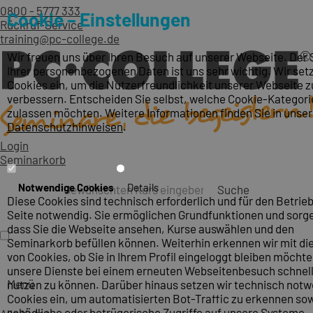
0800 - 5777 333
Cookie – Einstellungen
Rückruf-Service
training@pc-college.de
Wir freuen uns über Ihren Besuch auf unserer Webseite. Der
Ihrer personenbezogenen Daten ist uns sehr wichtig. Wir set
Cookies ein, um die Nutzerfreundlichkeit unserer Webseite z
verbessern. Entscheiden Sie selbst, welche Cookie-Kategori
zulassen möchten. Weitere Informationen finden Sie in unse
Datenschutzhinweisen
.
Login
Seminarkorb
Notwendige Cookies
Details
Suche
Diese Cookies sind technisch erforderlich und für den Betrieb
Seite notwendig. Sie ermöglichen Grundfunktionen und sorge
dass Sie die Webseite ansehen, Kurse auswählen und den
Seminarkorb befüllen können. Weiterhin erkennen wir mit die
von Cookies, ob Sie in Ihrem Profil eingeloggt bleiben möcht
unsere Dienste bei einem erneuten Webseitenbesuch schnel
Menü
nutzen zu können. Darüber hinaus setzen wir technisch not
Cookies ein, um automatisierten Bot-Traffic zu erkennen so
schädliche oder betrügerische Zugriffe auf unsere Systeme