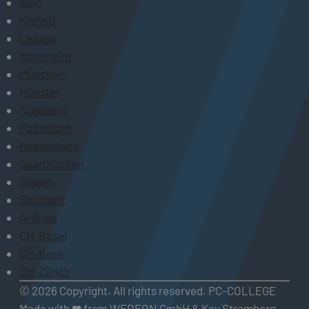
Köln
Krefeld
Leipzig
Mannheim
München
Münster
Nürnberg
Paderborn
Regensburg
Saarbrücken
Siegen
Stuttgart
A-Wien
CH-Basel
CH-Bern
CH-Zürich
© 2026 Copyright. All rights reserved. PC-COLLEGE
Made with ❤ from WEDEON GmbH & Kay Stromberg