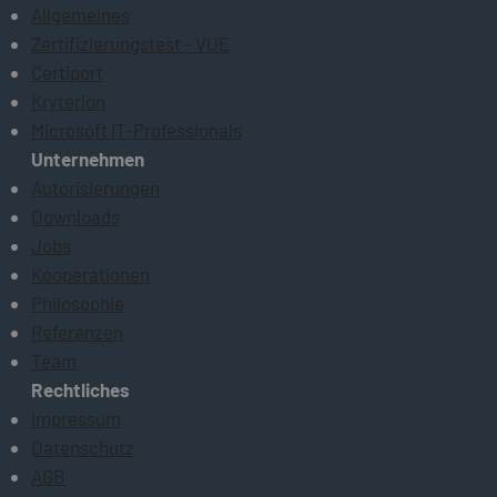
Allgemeines
Zertifizierungstest - VUE
Certiport
Kryterion
Microsoft IT-Professionals
Unternehmen
Autorisierungen
Downloads
Jobs
Kooperationen
Philosophie
Referenzen
Team
Rechtliches
Impressum
Datenschutz
AGB