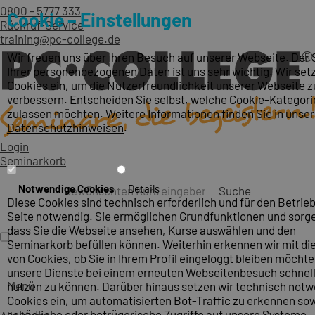
0800 - 5777 333
Cookie – Einstellungen
Rückruf-Service
training@pc-college.de
Wir freuen uns über Ihren Besuch auf unserer Webseite. Der
Ihrer personenbezogenen Daten ist uns sehr wichtig. Wir set
Cookies ein, um die Nutzerfreundlichkeit unserer Webseite z
verbessern. Entscheiden Sie selbst, welche Cookie-Kategori
zulassen möchten. Weitere Informationen finden Sie in unse
Datenschutzhinweisen
.
Login
Seminarkorb
Notwendige Cookies
Details
Suche
Diese Cookies sind technisch erforderlich und für den Betrieb
Seite notwendig. Sie ermöglichen Grundfunktionen und sorge
dass Sie die Webseite ansehen, Kurse auswählen und den
Seminarkorb befüllen können. Weiterhin erkennen wir mit die
von Cookies, ob Sie in Ihrem Profil eingeloggt bleiben möcht
unsere Dienste bei einem erneuten Webseitenbesuch schnel
Menü
nutzen zu können. Darüber hinaus setzen wir technisch not
Cookies ein, um automatisierten Bot-Traffic zu erkennen so
schädliche oder betrügerische Zugriffe auf unsere Systeme