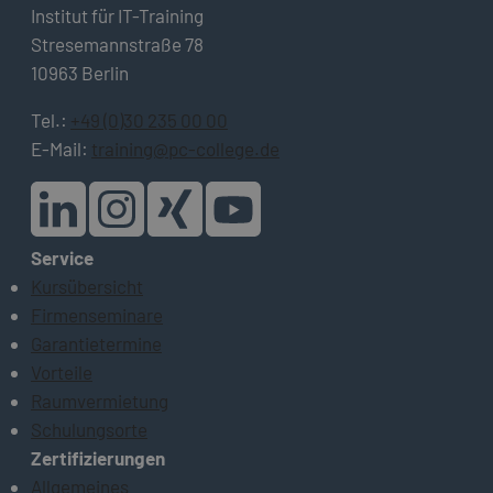
Institut für IT-Training
Stresemannstraße 78
10963 Berlin
Tel.:
+49 (0)30 235 00 00
E-Mail:
training@pc-college.de
Service
Kursübersicht
Firmenseminare
Garantietermine
Vorteile
Raumvermietung
Schulungsorte
Zertifizierungen
Allgemeines