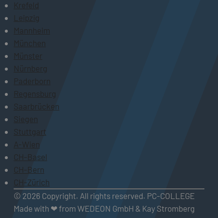
Krefeld
Leipzig
Mannheim
München
Münster
Nürnberg
Paderborn
Regensburg
Saarbrücken
Siegen
Stuttgart
A-Wien
CH-Basel
CH-Bern
CH-Zürich
© 2026 Copyright. All rights reserved. PC-COLLEGE
Made with ❤ from WEDEON GmbH & Kay Stromberg