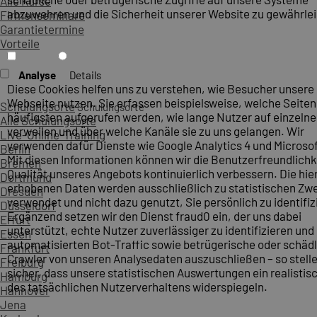
Alle Kurse
abzuwehren und die Sicherheit unserer Website zu gewährlei
Firmenseminare
Garantietermine
Vorteile
Analyse
Details
Diese Cookies helfen uns zu verstehen, wie Besucher unsere
Webseite nutzen. Sie erfassen beispielsweise, welche Seite
Schulungsorte
Schulungsorte
häufigsten aufgerufen werden, wie lange Nutzer auf einzelne
Alle Schulungsorte
verweilen und über welche Kanäle sie zu uns gelangen. Wir
Live-Online-Training
verwenden dafür Dienste wie Google Analytics 4 und Microsoft
Berlin
Mit diesen Informationen können wir die Benutzerfreundlichk
Bremen
Qualität unseres Angebots kontinuierlich verbessern. Die hie
Dortmund
erhobenen Daten werden ausschließlich zu statistischen Z
Dresden
verwendet und nicht dazu genutzt, Sie persönlich zu identifiz
Düsseldorf
Ergänzend setzen wir den Dienst fraud0 ein, der uns dabei
Erfurt
unterstützt, echte Nutzer zuverlässiger zu identifizieren und
Essen
automatisierten Bot-Traffic sowie betrügerische oder schäd
Frankfurt
Crawler von unseren Analysedaten auszuschließen – so stelle
Freiburg
sicher, dass unsere statistischen Auswertungen ein realistis
Hamburg
des tatsächlichen Nutzerverhaltens widerspiegeln.
Hannover
Jena