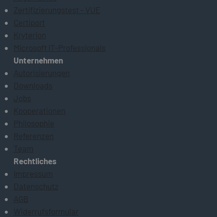
Zertifizierungstest - VUE
Certiport
Kryterion
Microsoft IT-Professionals
Unternehmen
Autorisierungen
Downloads
Jobs
Kooperationen
Philosophie
Referenzen
Team
Rechtliches
Impressum
Datenschutz
AGB
Widerrufsformular