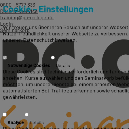
0800 - 5777 333
Cookie – Einstellungen
Rückruf-Service
training@pc-college.de
Login
Wir freuen uns über Ihren Besuch auf unserer Webseite
Seminarkorb
Nutzerfreundlichkeit unserer Webseite zu verbessern.
unseren
Datenschutzhinweisen
.
Kurse zum Thema: ECAD
Notwendige Cookies
Details
Diese Cookies sind technisch erforderlich und für den
ansehen, Kurse auswählen und den Seminarkorb befüllen
möchten, um unsere Dienste bei einem erneuten Webse
automatisierten Bot-Traffic zu erkennen sowie schädl
gewährleisten.
Analyse
Details
Diese Cookies helfen uns zu verstehen, wie Besucher 