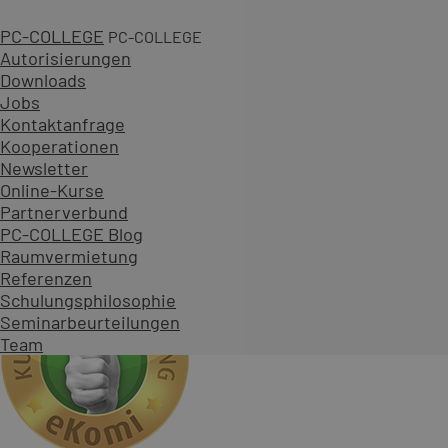
ab 1.290,00 €
PC-COLLEGE
PC-COLLEGE
(ab 1.535,10 € inkl. 19 % MwSt.)
Autorisierungen
Zum Kurs
Downloads
als Einzel-/Firmenkurs
Jobs
2 Tage
Kontaktanfrage
26 Standorte
Kooperationen
+ Live Online Schulung
Newsletter
1 Garantietermin
Online-Kurse
Was unsere Kunden zu den ECAD
Partnerverbund
PC-COLLEGE Blog
Raumvermietung
Referenzen
Schulungsphilosophie
Seminarbeurteilungen
Team