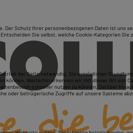
. Der Schutz Ihrer personenbezogenen Daten ist uns seh
 Entscheiden Sie selbst, welche Cookie-Kategorien Sie 
Suche
 Betrieb der Seite notwendig. Sie ermöglichen Grundfun
 können. Weiterhin erkennen wir mit dieser Art von Cook
itenbesuch schneller nutzen zu können. Darüber hinaus
iche oder betrügerische Zugriffe auf unsere Systeme ab
unsere Webseite nutzen. Sie erfassen beispielsweise, w