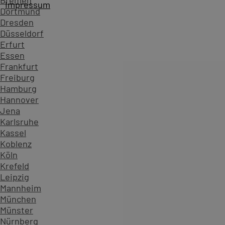
Bremen
Impressum
Dortmund
PC-COLLEGE - Seit über 40 Jahren vertrauen Unternehme
Dresden
Düsseldorf
Erfurt
Essen
Frankfurt
Freiburg
Hamburg
Hannover
Jena
Karlsruhe
Themenliste
Kassel
Koblenz
CAD, weitere Grafik
Köln
ECAD
Krefeld
KiCad
Leipzig
Online-Trainings
Mannheim
Open Source
München
Ihre Auswahl: ECAD
Münster
Nürnberg