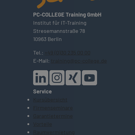
PC-COLLEGE Training GmbH
Institut für IT-Training
Stresemannstraße 78
10963 Berlin
Tel.:
+49 (0)30 235 00 00
E-Mail:
training@pc-college.de
Service
Kursübersicht
Firmenseminare
Garantietermine
Vorteile
Raumvermietung