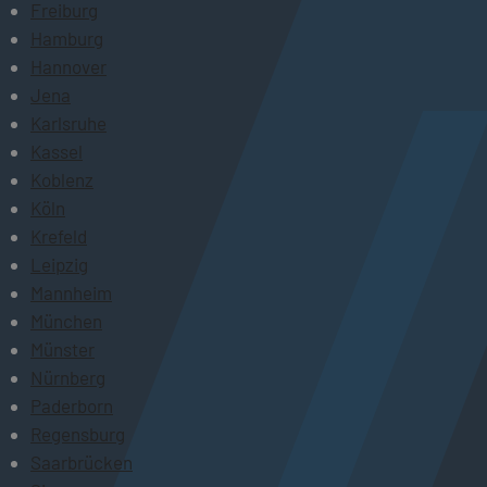
Freiburg
Hamburg
Hannover
Jena
Karlsruhe
Kassel
Koblenz
Köln
Krefeld
Leipzig
Mannheim
München
Münster
Nürnberg
Paderborn
Regensburg
Saarbrücken