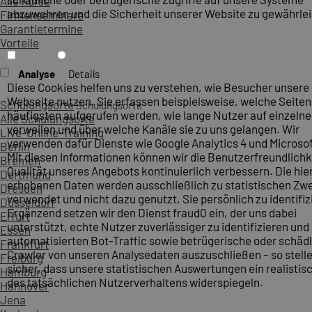
Alle Kurse
abzuwehren und die Sicherheit unserer Website zu gewährlei
Firmenseminare
Garantietermine
Vorteile
Analyse
Details
Diese Cookies helfen uns zu verstehen, wie Besucher unsere
Webseite nutzen. Sie erfassen beispielsweise, welche Seite
Schulungsorte
Schulungsorte
häufigsten aufgerufen werden, wie lange Nutzer auf einzelne
Alle Schulungsorte
verweilen und über welche Kanäle sie zu uns gelangen. Wir
Live-Online-Training
verwenden dafür Dienste wie Google Analytics 4 und Microsoft
Berlin
Mit diesen Informationen können wir die Benutzerfreundlichk
Bremen
Qualität unseres Angebots kontinuierlich verbessern. Die hie
Dortmund
erhobenen Daten werden ausschließlich zu statistischen Z
Dresden
verwendet und nicht dazu genutzt, Sie persönlich zu identifiz
Düsseldorf
Ergänzend setzen wir den Dienst fraud0 ein, der uns dabei
Erfurt
unterstützt, echte Nutzer zuverlässiger zu identifizieren und
Essen
automatisierten Bot-Traffic sowie betrügerische oder schäd
Frankfurt
Crawler von unseren Analysedaten auszuschließen – so stelle
Freiburg
sicher, dass unsere statistischen Auswertungen ein realistis
Hamburg
des tatsächlichen Nutzerverhaltens widerspiegeln.
Hannover
Jena