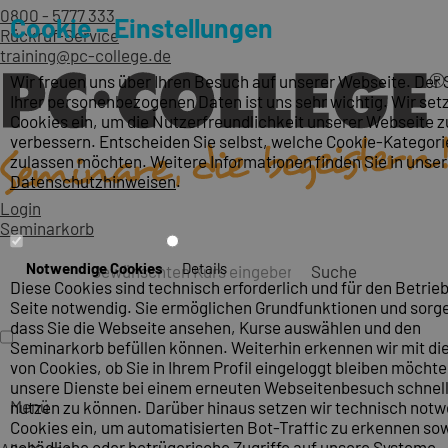
0800 - 5777 333
Cookie – Einstellungen
Rückruf-Service
training@pc-college.de
Wir freuen uns über Ihren Besuch auf unserer Webseite. Der
Ihrer personenbezogenen Daten ist uns sehr wichtig. Wir set
Cookies ein, um die Nutzerfreundlichkeit unserer Webseite z
verbessern. Entscheiden Sie selbst, welche Cookie-Kategori
zulassen möchten. Weitere Informationen finden Sie in unse
Datenschutzhinweisen
.
Login
Seminarkorb
Notwendige Cookies
Details
Suche
Diese Cookies sind technisch erforderlich und für den Betrieb
Seite notwendig. Sie ermöglichen Grundfunktionen und sorge
dass Sie die Webseite ansehen, Kurse auswählen und den
Seminarkorb befüllen können. Weiterhin erkennen wir mit die
von Cookies, ob Sie in Ihrem Profil eingeloggt bleiben möcht
unsere Dienste bei einem erneuten Webseitenbesuch schnel
Menü
nutzen zu können. Darüber hinaus setzen wir technisch not
Cookies ein, um automatisierten Bot-Traffic zu erkennen so
schädliche oder betrügerische Zugriffe auf unsere Systeme