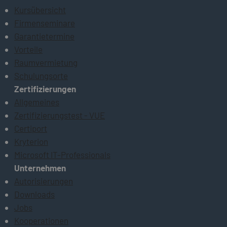
Kursübersicht
Firmenseminare
Garantietermine
Vorteile
Raumvermietung
Schulungsorte
Zertifizierungen
Allgemeines
Zertifizierungstest - VUE
Certiport
Kryterion
Microsoft IT-Professionals
Unternehmen
Autorisierungen
Downloads
Jobs
Kooperationen